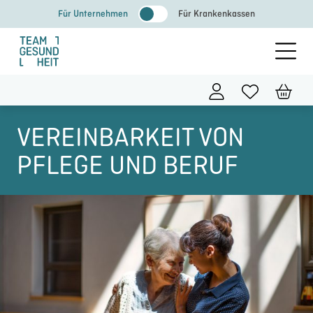
Zum
Für Unternehmen
Für Krankenkassen
Inhalt
springen
VEREINBARKEIT VON
PFLEGE UND BERUF