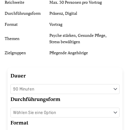
Reichweite
Max. 50 Personen pro Vortrag
Durchführungsform
Präsenz, Digital
Format
Vortrag
Psyche stärken, Gesunde Pflege,
Themen
Stress bewältigen
Zielgruppen
Pflegende Angehörige
Vereinbarkeit
Dauer
von
Pflege
und
Durchführungsform
Beruf
Menge
Format