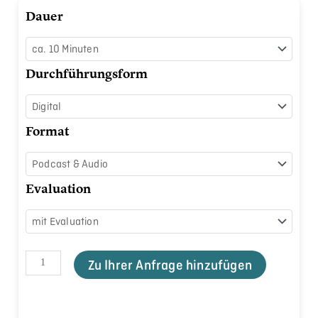
Planetary
Dauer
Health
auf
der
Durchführungsform
Spur!
Menge
Format
Evaluation
Zu Ihrer Anfrage hinzufügen