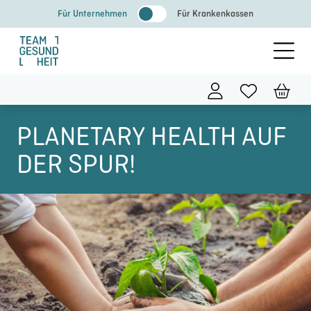
Zum
Für Unternehmen
Für Krankenkassen
Inhalt
springen
PLANETARY HEALTH AUF
DER SPUR!