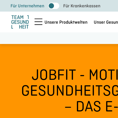
Zum
Für Unternehmen
Für Krankenkassen
Inhalt
springen
Unsere Produktwelten
Unser Gesun
JOBFIT - MOT
GESUNDHEITS
– DAS E