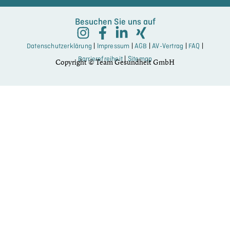
Besuchen Sie uns auf
Datenschutzerklärung
|
Impressum
|
AGB
|
AV-Vertrag
|
FAQ
|
Barrierefreiheit
|
Sitemap
Copyright © Team Gesundheit GmbH