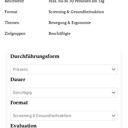
Reichweite
Max. bis zu 30 Personen am Tag
Format
Screening & Gesundheitsaktion
Themen
Bewegung & Ergonomie
Zielgruppen
Beschäftigte
Tricuro
Durchführungsform
Menge
Dauer
Format
Evaluation