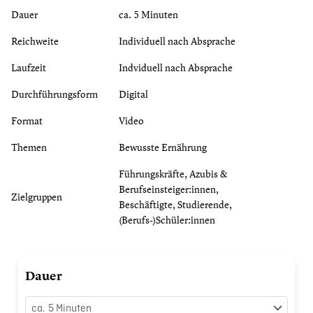
Dauer
ca. 5 Minuten
Reichweite
Individuell nach Absprache
Laufzeit
Indviduell nach Absprache
Durchführungsform
Digital
Format
Video
Themen
Bewusste Ernährung
Führungskräfte, Azubis &
Berufseinsteiger:innen,
Zielgruppen
Beschäftigte, Studierende,
(Berufs-)Schüler:innen
Ernährungstrends
Dauer
kennenlernen
Menge