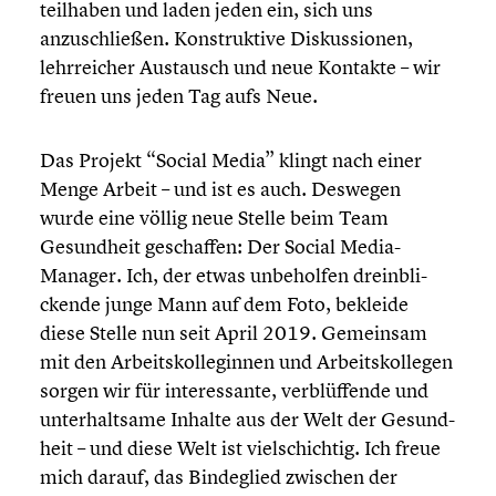
teilhaben und laden jeden ein, sich uns
anzuschlie­ßen. Konstruk­tive Diskus­sio­nen,
lehrrei­cher Austausch und neue Kontakte – wir
freuen uns jeden Tag aufs Neue.
Das Projekt “Social Media” klingt nach einer
Menge Arbeit – und ist es auch. Deswegen
wurde eine völlig neue Stelle beim Team
Gesund­heit geschaf­fen: Der Social Media-
Manager. Ich, der etwas unbehol­fen drein­bli­
ckende junge Mann auf dem Foto, bekleide
diese Stelle nun seit April 2019. Gemeinsam
mit den Arbeits­kol­le­gin­nen und Arbeits­kol­le­gen
sorgen wir für inter­es­sante, verblüf­fende und
unter­halt­same Inhalte aus der Welt der Gesund­
heit – und diese Welt ist vielschich­tig. Ich freue
mich darauf, das Binde­glied zwischen der