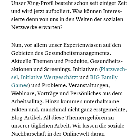
Unser Xing-Profil besteht schon seit einiger Zeit
und wird jetzt aufpo­liert. Was können Inter­es­
sierte denn von uns in den Weiten der sozialen
Netzwerke erwarten?
Nun, vor allem unser Exper­ten­wis­sen auf den
Gebieten des Gesund­heits­ma­nage­ments.
Aktuelle Themen und Produkte, Gesund­heits­
ak­tio­nen und Scree­nings, Initia­ti­ven (
Platz­wech­
sel
,
Initia­tive Wertge­schätzt
und
BIG Family
Games
) und Probleme. Veran­stal­tun­gen,
Webinare, Vorträge und Persön­li­ches aus dem
Arbeits­all­tag. Hinzu kommen unter­halt­same
Fakten und, manchmal nicht ganz erstge­meinte,
Blog-Artikel. All diese Themen gehören zu
unserer täglichen Arbeit. Wir lassen die soziale
Nachbar­schaft in der Online­welt daran