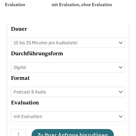
Evaluation
mit Evaluation, ohne Evaluation
Progressive
Dauer
Muskelrelaxation
ausprobieren
Menge
Durchführungsform
Format
Evaluation
Zu Ihrer Anfrage hinzufügen