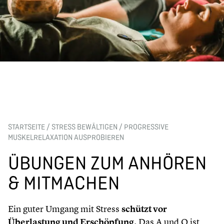
STARTSEITE
/
STRESS BEWÄLTIGEN
/
PROGRESSIVE
MUSKELRELAXATION AUSPROBIEREN
ÜBUNGEN ZUM ANHÖREN
& MITMACHEN
Ein guter Umgang mit Stress
schützt vor
Überlastung und Erschöpfung
. Das A und O ist