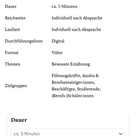
Dauer
ca. 5 Minuten
Reichweite
Individuell nach Absprache
Laufzeit
Indviduell nach Absprache
Durchführungsform
Digital
Format
Video
Themen
Bewusste Ernährung
Führungskräfte, Azubis &
Berufseinsteiger:innen,
Zielgruppen
Beschäftigte, Studierende,
(Berufs-)Schüler:innen
Essgewohnheiten
Dauer
in
den