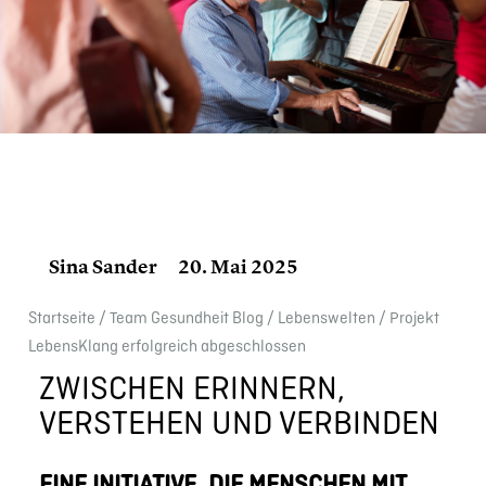
Sina Sander
20. Mai 2025
Start­seite
/
Team Gesund­heit Blog
/
Lebens­wel­ten
/
Projekt
Lebens­Klang erfolg­reich abgeschlos­sen
ZWISCHEN ERINNERN,
VERSTEHEN UND VERBINDEN
EINE INITIA­TIVE, DIE MENSCHEN MIT