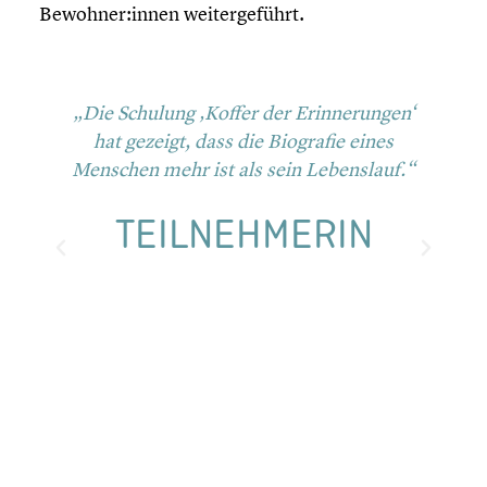
Bewohner:innen weiter­ge­führt.
„Die Schulung ‚Koffer der Erinne­run­gen‘
„
hat gezeigt, dass die Biografie eines
mu
Menschen mehr ist als sein Lebens­lauf.“
H
TEILNEH­ME­RIN