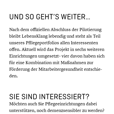
UND SO GEHT’S WEITER…
Nach dem offizi­el­len Abschluss der Pilotie­rung
bleibt Lebens­Klang lebendig und steht als Teil
unseres Pflle­ge­port­fo­lios allen Inter­es­sen­ten
offen. Aktuell wird das Projekt in sechs weiteren
Einrich­tun­gen umgesetzt– vier davon haben sich
für eine Kombi­na­tion mit Maßnahmen zur
Förderung der Mitar­bei­ter­ge­sund­heit entschie­
den.
SIE SIND INTER­ES­SIERT?
Möchten auch Sie Pflege­ein­rich­tun­gen dabei
unter­stüt­zen, noch demenz­sen­si­bler zu werden?