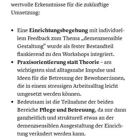
wertvolle Erkennt­nisse für die zukünf­tige
Umsetzung:
Eine
Einrich­tungs­be­ge­hung
mit indivi­du­el­
lem Feedback zum Thema „demenz­sen­si­ble
Gestal­tung“ wurde als fester Bestand­teil
flankie­rend zu den Workshops integriert.
Praxis­ori­en­tie­rung statt Theorie
– am
wichtigs­ten sind alltags­nahe Impulse und
Ideen für die Betreuung der Bewohner:innen,
die in einem stres­si­gen Arbeits­all­tag leicht
umgesetzt werden können.
Bedeutsam ist die Teilnahme der beiden
Bereiche
Pflege und Betreuung
, da nur dann
ganzheit­lich und struk­tu­rell etwas an der
demenz­sen­si­blen Ausge­stal­tung der Einrich­
tung verändert werden kann.