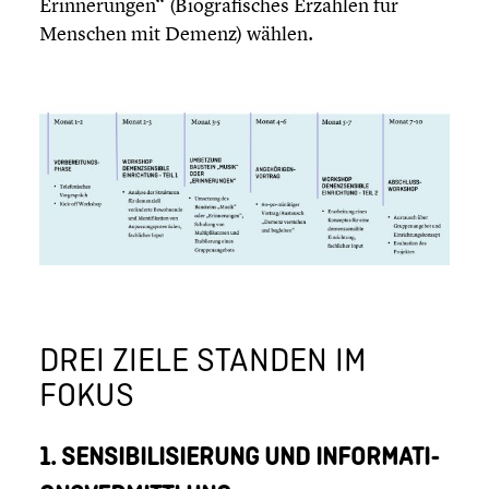
Erinne­run­gen“ (Biogra­fi­sches Erzählen für
Menschen mit Demenz) wählen.
DREI ZIELE STANDEN IM
FOKUS
1. SENSI­BI­LI­SIE­RUNG UND INFOR­MA­TI­