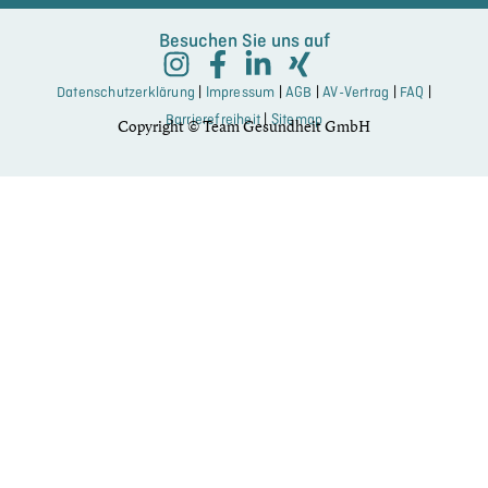
Besuchen Sie uns auf
Datenschutzerklärung
|
Impressum
|
AGB
|
AV-Vertrag
|
FAQ
|
Barrierefreiheit
|
Sitemap
Copyright © Team Gesundheit GmbH