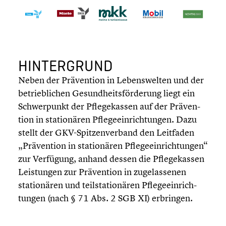
HINTER­GRUND
Neben der Präven­tion in Lebens­wel­ten und der
betrieb­li­chen Gesundheits­förderung liegt ein
Schwer­punkt der Pflege­kas­sen auf der Präven­
tion in statio­nä­ren Pflege­ein­rich­tun­gen. Dazu
stellt der GKV-Spitzenverband den Leitfaden
„Präven­tion in statio­nä­ren Pflege­ein­rich­tun­gen“
zur Verfügung, anhand dessen die Pflege­kas­sen
Leistun­gen zur Präven­tion in zugelas­se­nen
statio­nä­ren und teilsta­tio­nä­ren Pflege­ein­rich­
tun­gen (nach § 71 Abs. 2 SGB XI) erbringen.