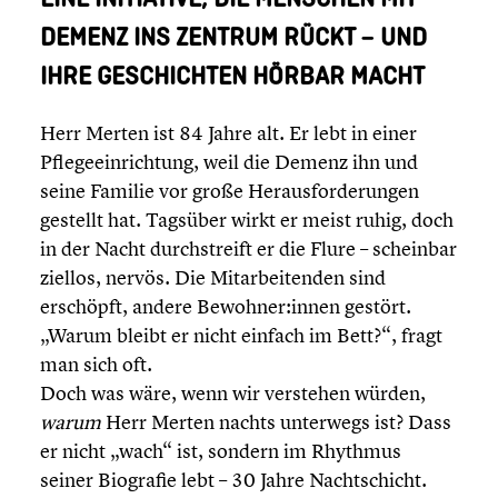
DEMENZ INS ZENTRUM RÜCKT – UND
IHRE GESCHICH­TEN HÖRBAR MACHT
Herr Merten ist 84 Jahre alt. Er lebt in einer
Pflege­ein­rich­tung, weil die Demenz ihn und
seine Familie vor große Heraus­for­de­run­gen
gestellt hat. Tagsüber wirkt er meist ruhig, doch
in der Nacht durch­streift er die Flure – scheinbar
ziellos, nervös. Die Mitar­bei­ten­den sind
erschöpft, andere Bewohner:innen gestört.
„Warum bleibt er nicht einfach im Bett?“, fragt
man sich oft.
Doch was wäre, wenn wir verstehen würden,
warum
Herr Merten nachts unterwegs ist? Dass
er nicht „wach“ ist, sondern im Rhythmus
seiner Biografie lebt – 30 Jahre Nacht­schicht.