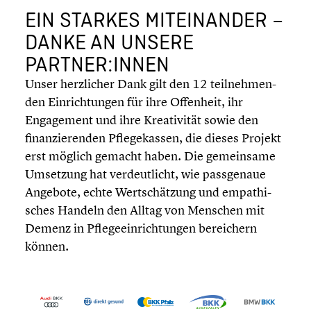
EIN STARKES MITEIN­AN­DER –
DANKE AN UNSERE
PARTNER:INNEN
Unser herzli­cher Dank gilt den 12 teilneh­men­
den Einrich­tun­gen für ihre Offenheit, ihr
Engage­ment und ihre Kreati­vi­tät sowie den
finan­zie­ren­den Pflege­kas­sen, die dieses Projekt
erst möglich gemacht haben. Die gemein­same
Umsetzung hat verdeut­licht, wie passge­naue
Angebote, echte Wertschät­zung und empathi­
sches Handeln den Alltag von Menschen mit
Demenz in Pflege­ein­rich­tun­gen berei­chern
können.