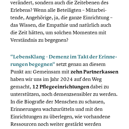
verändert, sondern auch die Zeitebe­nen des
Erlebens? Wenn alle Betei­lig­ten – Mitar­bei­
tende, Angehö­rige, ja, die ganze Einrich­tung –
das Wissen, die Empathie und natürlich auch
die Zeit hätten, um solchen Momenten mit
Verständ­nis zu begegnen?
“Lebens­Klang
– Demenz im Takt der Erinne­
run­gen begegnen“
setzt genau an diesem
Punkt an: Gemeinsam mit
zehn Partner­kas­sen
haben wir uns im Jahr 2024 auf den Weg
gemacht,
12 Pflege­ein­rich­tun­gen
dabei zu
unter­stüt­zen, noch demenz­sen­si­bler zu werden.
In die Biografie der Menschen zu schauen,
Erinne­run­gen wachzu­rüt­teln und mit den
Einrich­tun­gen zu überlegen, wie vorhan­dene
Ressour­cen noch weiter gestärkt werden