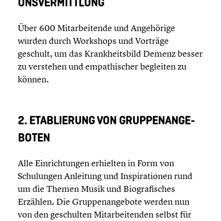
ONS­VER­MITT­LUNG
Über 600 Mitar­bei­tende und Angehö­rige
wurden durch Workshops und Vorträge
geschult, um das Krank­heits­bild Demenz besser
zu verstehen und empathi­scher begleiten zu
können.
2. ETABLIE­RUNG VON GRUPPEN­AN­GE­
BO­TEN
Alle Einrich­tun­gen erhielten in Form von
Schulun­gen Anleitung und Inspi­ra­tio­nen rund
um die Themen Musik und Biogra­fi­sches
Erzählen. Die Gruppen­an­ge­bote werden nun
von den geschul­ten Mitar­bei­ten­den selbst für