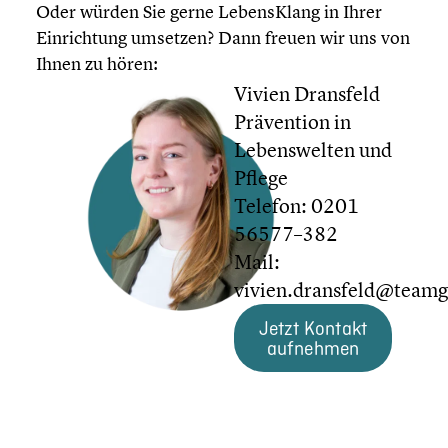
Oder würden Sie gerne Lebens­Klang in Ihrer
Einrich­tung umsetzen? Dann freuen wir uns von
Ihnen zu hören:
Vivien Dransfeld
Präven­tion in
Lebens­wel­ten und
Pflege
Telefon: 0201
56577–382
Mail:
vivien.dransfeld@teamg
Jetzt Kontakt
aufnehmen