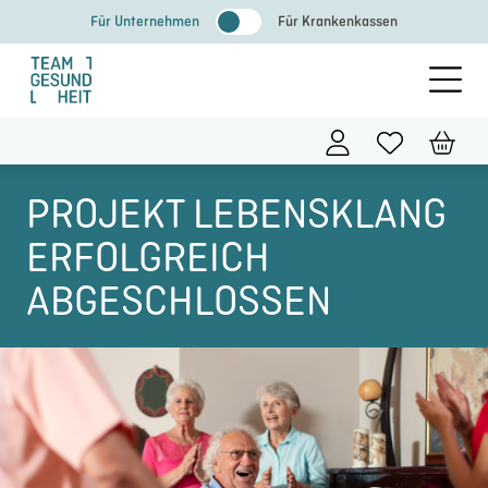
Zum
Für Unternehmen
Für Krankenkassen
Inhalt
springen
PROJEKT LEBENSKLANG
ERFOLGREICH
ABGESCHLOSSEN