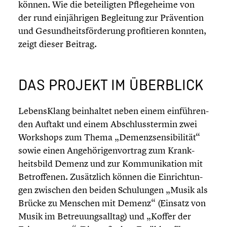
können. Wie die betei­lig­ten Pflege­heime von
der rund einjäh­ri­gen Beglei­tung zur Präven­tion
und Gesundheits­förderung profi­tie­ren konnten,
zeigt dieser Beitrag.
DAS PROJEKT IM ÜBERBLICK
Lebens­Klang beinhal­tet neben einem einfüh­ren­
den Auftakt und einem Abschluss­ter­min zwei
Workshops zum Thema „Demenz­sen­si­bi­li­tät“
sowie einen Angehö­ri­gen­vor­trag zum Krank­
heits­bild Demenz und zur Kommu­ni­ka­tion mit
Betrof­fe­nen. Zusätz­lich können die Einrich­tun­
gen zwischen den beiden Schulun­gen „Musik als
Brücke zu Menschen mit Demenz“ (Einsatz von
Musik im Betreu­ungs­all­tag) und „Koffer der