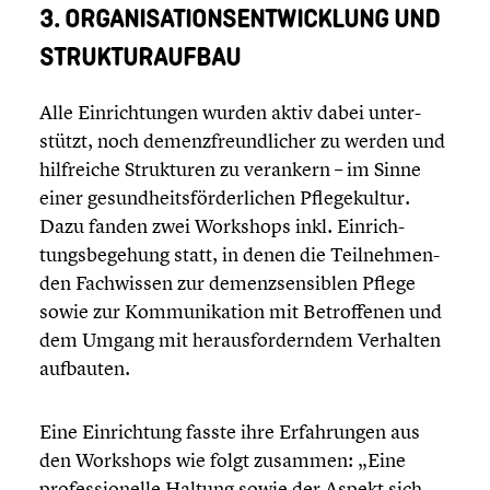
3. ORGANI­SA­TI­ONS­ENT­WICK­LUNG UND
STRUK­TUR­AUF­BAU
Alle Einrich­tun­gen wurden aktiv dabei unter­
stützt, noch demenz­freund­li­cher zu werden und
hilfrei­che Struk­tu­ren zu verankern – im Sinne
einer gesund­heits­för­der­li­chen Pflege­kul­tur.
Dazu fanden zwei Workshops inkl. Einrich­
tungs­be­ge­hung statt, in denen die Teilneh­men­
den Fachwis­sen zur demenz­sen­si­blen Pflege
sowie zur Kommu­ni­ka­tion mit Betrof­fe­nen und
dem Umgang mit heraus­for­dern­dem Verhalten
aufbauten.
Eine Einrich­tung fasste ihre Erfah­run­gen aus
den Workshops wie folgt zusammen: „Eine
profes­sio­nelle Haltung sowie der Aspekt sich