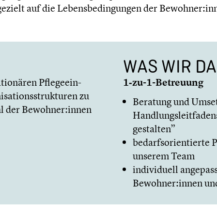
ezielt auf die Lebens­be­din­gun­gen der Bewohner:innen
WAS WIR DA
ationären Pflege­ein­
1‑zu-1-Betreuung
a­ti­ons­struk­tu­ren zu
Beratung und Umsetz
ohl der Bewohner:innen
Handlungs­leit­fa­den
gestalten”
bedarfs­ori­en­tierte
unserem Team
indivi­du­ell angep
Bewohner:innen und 