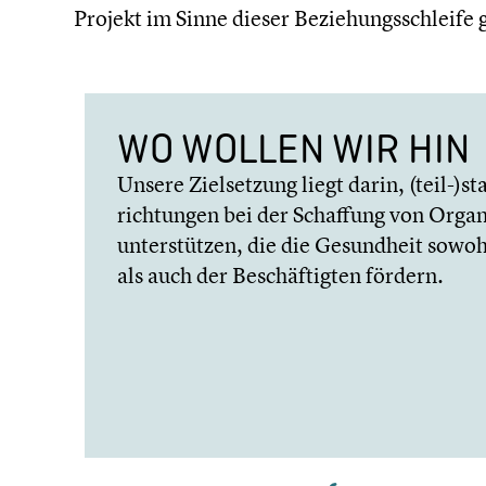
Projekt im Sinne dieser Bezie­hungs­schleife g
WO WOLLEN WIR HIN
Unsere Zielset­zung liegt darin, (teil-)st
rich­tun­gen bei der Schaffung von Organi­s
unter­stüt­zen, die die Gesund­heit sow
als auch der Beschäf­tig­ten fördern.