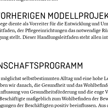
ORHE­RI­GEN MODELL­PRO­JE
flege diente als Vorreiter für die Entwick­lung und 
eit­fa­den, der Pflege­ein­rich­tun­gen das notwen­dige
ung stellt. Dieser Handlungs­leit­fa­den steht allen inte
IN­SCHAFTS­PRO­GRAMM
öglichst selbst­be­stimm­ten Alltag und eine hohe Leb
reben wir danach, die Gesund­heit und das Wohlbe­fin­d
eein­flus­sung von Gesundheits­förderung und die enge
 Beschäf­tigte maßgeb­lich zum Wohlbe­fin­den der B
n­gen der Beschäf­tig­ten positiv beein­flus­sen. Aus