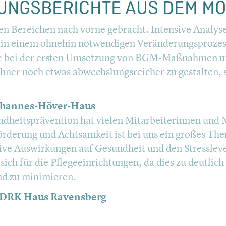
UNGS­BE­RICHTE AUS DEM MO
elen Bereichen nach vorne gebracht. Intensive Analyse
in einem ohnehin notwen­di­gen Verän­de­rungs­pro­zess
Hilfe bei der ersten Umsetzung von BGM-Maßnahmen 
ner noch etwas abwechs­lungs­rei­cher zu gestalten, 
 Johannes-Höver-Haus
d­heits­prä­ven­tion hat vielen Mitar­bei­te­rin­nen und
för­de­rung und Achtsam­keit ist bei uns ein großes 
tive Auswir­kun­gen auf Gesund­heit und den Stress­le­v
ich für die Pflege­ein­rich­tun­gen, da dies zu deutlic
nd zu minimie­ren.
g, DRK Haus Ravens­berg