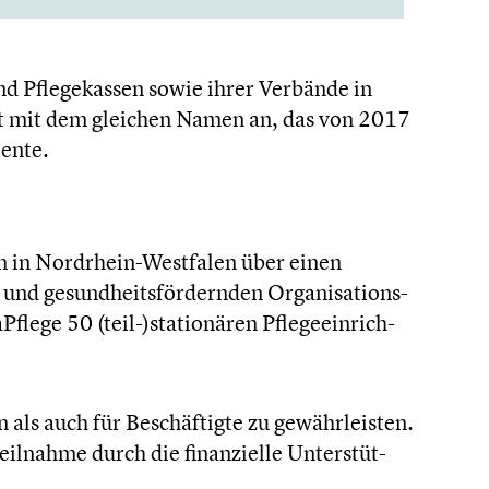
nd Pflege­kas­sen sowie ihrer Verbände in
ekt mit dem gleichen Namen an, das von 2017
iente.
en in Nordrhein-Westfalen über einen
nd gesund­heits­för­dern­den Organi­sa­ti­ons­
Pflege 50 (teil-)stationären Pflege­ein­rich­
ls auch für Beschäf­tigte zu gewähr­leis­ten.
l­nahme durch die finan­zi­elle Unter­stüt­