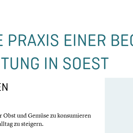
E PRAXIS EINER BE
H­TUNG IN SOEST
EN
r Obst und Gemüse zu konsu­mie­ren
l­tag zu steigern.