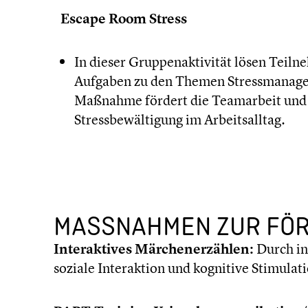
Escape Room Stress
In dieser Gruppen­ak­ti­vi­tät lösen Te
Aufgaben zu den Themen Stress­ma­nage
Maßnahme fördert die Teamar­beit und v
Stress­be­wäl­ti­gung im Arbeits­all­tag.
MASSNAHMEN ZUR FÖRD
Inter­ak­ti­ves Märchen­er­zäh­len:
Durch in
soziale Inter­ak­tion und kognitive Stimu­la­