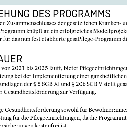
TEHUNG DES PROGRAMMS
en Zusam­men­schlus­ses der gesetz­li­chen Kranken- u
rogramm knüpft an ein erfolg­rei­ches Modell­pro­j
er für das nun fest etablierte gesaPflege-Programm d
DAUER
n 2021 bis 2025 läuft, bietet Pflege­ein­rich­tun­g
ung bei der Imple­men­tie­rung einer ganzheit­li­chen u
Grund­la­gen der § 5 SGB XI und § 20b SGB V stellt gesa
er Gesundheits­förderung zur Verfügung.
ge Gesundheits­förderung sowohl für Bewohner:innen a
ng für die Pflege­ein­rich­tun­gen, da die Programm­tei
si­che­run­gen kosten­frei ist.