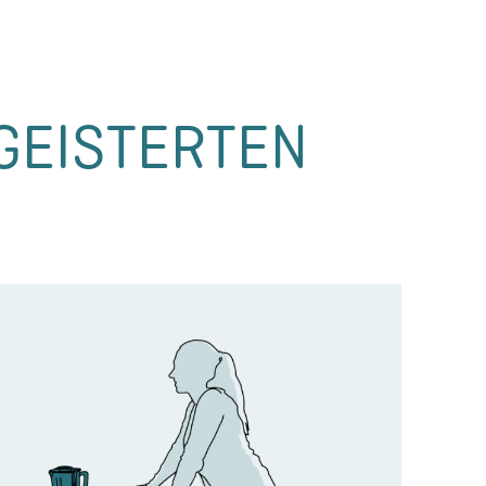
GEIS­TER­TEN