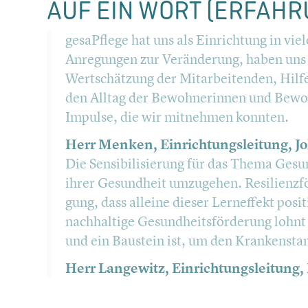
AUF EIN WORT (ERFAH­R
gesaPflege hat uns als Einrich­tung in vi
Anregun­gen zur Verän­de­rung, haben uns 
Wertschät­zung der Mitar­bei­ten­den, 
den Alltag der Bewoh­ne­rin­nen und Bewoh
Impulse, die wir mitnehmen konnten.
Herr Menken, Einrich­tungs­lei­tung,
Die Sensi­bi­li­sie­rung für das Thema Gesun
ihrer Gesund­heit umzugehen. Resili­enz­
gung, dass alleine dieser Lernef­fekt posi
nachhal­tige Gesundheits­förderung lohnt s
und ein Baustein ist, um den Kranken­sta
Herr Langewitz, Einrich­tungs­lei­tun