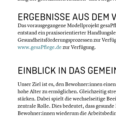
ERGEB­NISSE AUS DEM V
Das voraus­ge­gan­gene Modell­pro­jekt gesaP
entstand ein praxis­ori­en­tier­ter Handlungs­l
Gesund­heits­för­de­rungs­pro­zes­sen zur Verfüg
www.gesaPflege.de
zur Verfügung.
EINBLICK IN DAS GEME
Unser Ziel ist es, den Bewohner:innen einen m
hohe Alter zu ermög­li­chen. Gleich­zei­tig st
stärken. Dabei spielt die wechsel­sei­tige B
zentrale Rolle. Dies bedeutet, dass gesunde
Bewohner:innen wiederum die Arbeits­be­din­gu