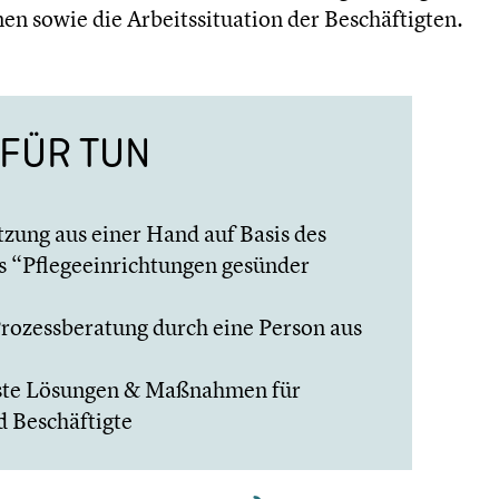
 sowie die Arbeits­si­tua­tion der Beschäf­tig­ten.
FÜR TUN
ung aus einer Hand auf Basis des
s “Pflege­ein­rich­tun­gen gesünder
 Prozess­be­ra­tung durch eine Person aus
asste Lösungen & Maßnahmen für
Beschäf­tigte