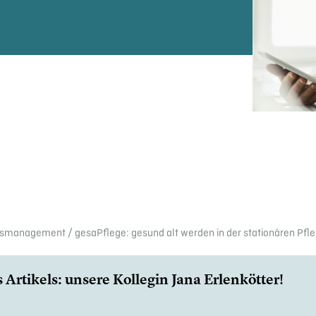
its­management
/
gesaPflege: gesund alt werden in der statio­nä­ren Pfl
Artikels: unsere Kollegin Jana Erlen­köt­ter!