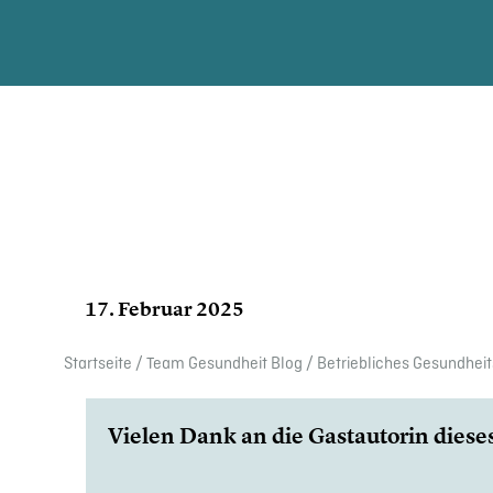
17. Februar 2025
Start­seite
/
Team Gesund­heit Blog
/
Betrieb­li­ches Gesundhe
Vielen Dank an die Gastau­torin dieses 