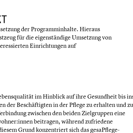
KT
Umsetzung der Programm­in­halte. Hieraus
 Rüstzeug für die eigen­stän­dige Umsetzung von
r­es­sier­ten Einrich­tun­gen auf
ens­qua­li­tät im Hinblick auf ihre Gesund­heit bis in
en der Beschäf­tig­ten in der Pflege zu erhalten und z
 Verbin­dung zwischen den beiden Zielgrup­pen eine
ewohner:innen beitragen, während zufrie­dene
 diesem Grund konzen­triert sich das gesaPflege-