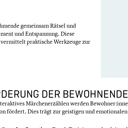
ilneh­mende gemeinsam Rätsel und
­ment und Entspan­nung. Diese
ermit­telt prakti­sche Werkzeuge zur
ERUNG DER BEWOH­NEN­DEN­
ter­ak­ti­ves Märchen­er­zäh­len werden Bewohner:innen
tion fördert. Dies trägt zur geistigen und emotio­na­le