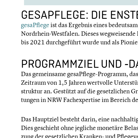
GESAPFLEGE: DIE ENS
gesaPflege
ist das Ergebnis eines bedeut­sa­m
Nordrhein-Westfalen. Dieses wegwei­sende P
bis 2021 durch­ge­führt wurde und als Pioni
PROGRAMM­ZIEL UND ‑
Das gemein­same gesaPflege-Programm, das vo
Zeitraum von 1,5 Jahren wertvolle Unter­stüt­z
struk­tur an. Gestützt auf die gesetz­li­chen 
tun­gen in NRW Fachex­per­tise im Bereich d
Das Hauptziel besteht darin, eine nachhal­ti
Dies geschieht ohne jegliche monetäre Belastu
zung der gesetz­li­chen Kranken- und Pflege­ver­