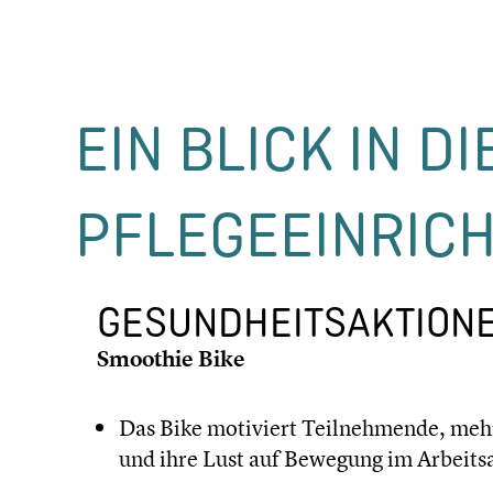
EIN BLICK IN DI
PFLEGE­EIN­RIC
GESUND­HEITS­AK­TIO­N
Smoothie Bike
Das Bike motiviert Teilneh­mende, meh
und ihre Lust auf Bewegung im Arbeits­al