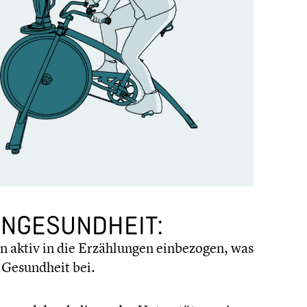
GE­SUND­HEIT:
 aktiv in die Erzäh­lun­gen einbe­zo­gen, was
n Gesund­heit bei.