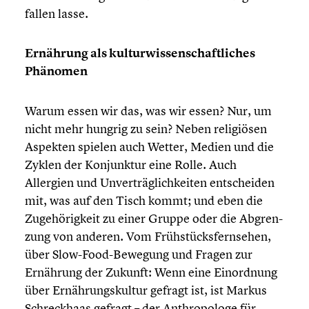
fallen lasse.
Ernährung als kultur­wis­sen­schaft­li­ches
Phänomen
Warum essen wir das, was wir essen? Nur, um
nicht mehr hungrig zu sein? Neben religiö­sen
Aspekten spielen auch Wetter, Medien und die
Zyklen der Konjunk­tur eine Rolle. Auch
Allergien und Unver­träg­lich­kei­ten entschei­den
mit, was auf den Tisch kommt; und eben die
Zugehö­rig­keit zu einer Gruppe oder die Abgren­
zung von anderen. Vom Frühstücks­fern­se­hen,
über Slow-Food-Bewegung und Fragen zur
Ernährung der Zukunft: Wenn eine Einord­nung
über Ernäh­rungs­kul­tur gefragt ist, ist Markus
Schreck­haas gefragt – der Anthro­po­loge für