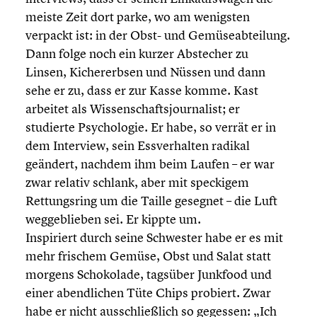
meiste Zeit dort parke, wo am wenigsten
verpackt ist: in der Obst- und Gemüse­ab­tei­lung.
Dann folge noch ein kurzer Abstecher zu
Linsen, Kicher­erb­sen und Nüssen und dann
sehe er zu, dass er zur Kasse komme. Kast
arbeitet als Wissen­schafts­jour­na­list; er
studierte Psycho­lo­gie. Er habe, so verrät er in
dem Interview, sein Essver­hal­ten radikal
geändert, nachdem ihm beim Laufen – er war
zwar relativ schlank, aber mit speckigem
Rettungs­ring um die Taille gesegnet – die Luft
wegge­blie­ben sei. Er kippte um.
Inspi­riert durch seine Schwester habe er es mit
mehr frischem Gemüse, Obst und Salat statt
morgens Schoko­lade, tagsüber Junkfood und
einer abend­li­chen Tüte Chips probiert. Zwar
habe er nicht ausschließ­lich so gegessen: „Ich