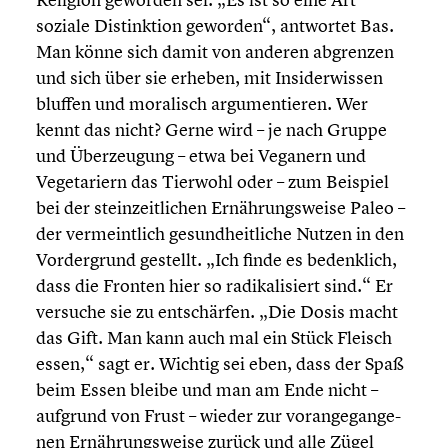
soziale Distink­tion geworden“, antwortet Bas.
Man könne sich damit von anderen abgrenzen
und sich über sie erheben, mit Insider­wis­sen
bluffen und moralisch argumen­tie­ren. Wer
kennt das nicht? Gerne wird – je nach Gruppe
und Überzeu­gung – etwa bei Veganern und
Vegeta­ri­ern das Tierwohl oder – zum Beispiel
bei der stein­zeit­li­chen Ernäh­rungs­weise Paleo –
der vermeint­lich gesund­heit­li­che Nutzen in den
Vorder­grund gestellt. „Ich finde es bedenk­lich,
dass die Fronten hier so radika­li­siert sind.“ Er
versuche sie zu entschär­fen. „Die Dosis macht
das Gift. Man kann auch mal ein Stück Fleisch
essen,“ sagt er. Wichtig sei eben, dass der Spaß
beim Essen bleibe und man am Ende nicht –
aufgrund von Frust – wieder zur voran­ge­gan­ge­
nen Ernäh­rungs­weise zurück und alle Zügel