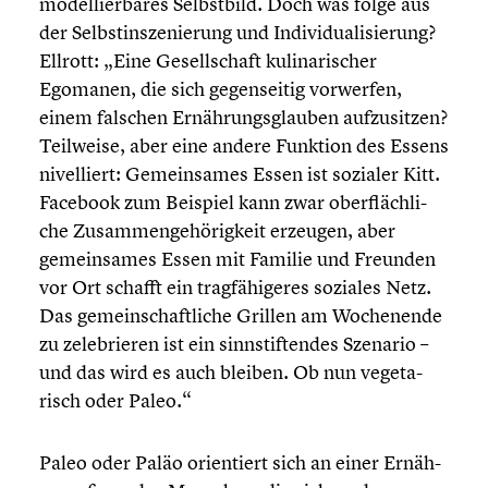
model­lier­ba­res Selbst­bild. Doch was folge aus
der Selbst­in­sze­nie­rung und Indivi­dua­li­sie­rung?
Ellrott: „Eine Gesell­schaft kulina­ri­scher
Egomanen, die sich gegen­sei­tig vorwerfen,
einem falschen Ernäh­rungs­glau­ben aufzu­sit­zen?
Teilweise, aber eine andere Funktion des Essens
nivel­liert: Gemein­sa­mes Essen ist sozialer Kitt.
Facebook zum Beispiel kann zwar oberfläch­li­
che Zusam­men­ge­hö­rig­keit erzeugen, aber
gemein­sa­mes Essen mit Familie und Freunden
vor Ort schafft ein tragfä­hi­ge­res soziales Netz.
Das gemein­schaft­li­che Grillen am Wochen­ende
zu zelebrie­ren ist ein sinnstif­ten­des Szenario –
und das wird es auch bleiben. Ob nun vegeta­
risch oder Paleo.“
Paleo oder Paläo orien­tiert sich an einer Ernäh­