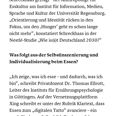
Esskultur am Institut für Infor­ma­tion, Medien,
Sprache und Kultur der Univer­si­tät Regens­burg.
„Orien­tie­rung und Identität rücken in den
Fokus, um den ‚Hunger‘ geht es schon lange
nicht mehr“, konsta­tiert Schreck­haas in der
Nestlé-Studie „Wie is(s)t Deutsch­land 2030?“
Was folgt aus der Selbst­in­sze­nie­rung und
Indivi­dua­li­sie­rung beim Essen?
„Ich zeige, was ich esse – und dadurch, was ich
bin“, schreibt Privat­do­zent Dr. Thomas Ellrott,
Leiter des Instituts für Ernäh­rungs­psy­cho­lo­gie
in Göttingen. Auf der Vernet­zungs­platt­form
Xing schreibt er unter der Rubrik Klartext, dass
Essen zum „digitalen Tatto“ avanciere – ein