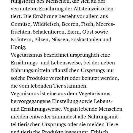
rungs­form des Menschen, die sich an der
vermu­te­ten Ernährung der Altstein­zeit orien­
tiert. Die Ernährung besteht vor allem aus
Gemüse, Wildfleisch, Beeren, Fisch, Meeres­
früch­ten, Schalen­tie­ren, Eiern, Obst sowie
Kräutern, Pilzen, Nüssen, Esskas­ta­nien und
Honig.
Vegeta­ris­mus bezeich­net ursprüng­lich eine
Ernährungs- und Lebens­weise, bei der neben
Nahrungs­mit­teln pflanz­li­chen Ursprungs nur
solche Produkte verzehrt oder benutzt werden,
die vom lebenden Tier stammen.
Veganis­mus ist eine aus dem Vegeta­ris­mus
hervor­ge­gan­gene Einstel­lung sowie Lebens-
und Ernäh­rungs­weise. Vegan lebende Menschen
meiden entweder zumindest alle Nahrungs­mit­
tel tieri­schen Ursprungs oder sie meiden Tiere
und tierische Produkte insgesamt. Ethisch