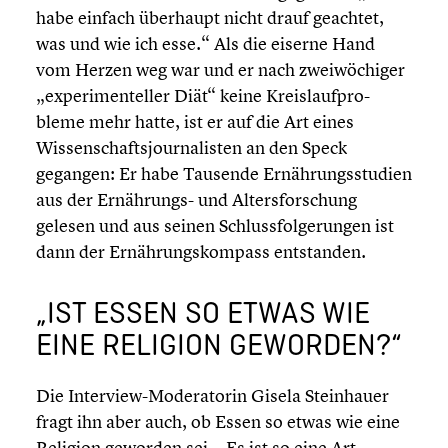
habe einfach überhaupt nicht drauf geachtet,
was und wie ich esse.“ Als die eiserne Hand
vom Herzen weg war und er nach zweiwö­chi­ger
„experi­men­tel­ler Diät“ keine Kreis­lauf­pro­
bleme mehr hatte, ist er auf die Art eines
Wissen­schafts­jour­na­lis­ten an den Speck
gegangen: Er habe Tausende Ernäh­rungs­stu­dien
aus der Ernährungs- und Alters­for­schung
gelesen und aus seinen Schluss­fol­ge­run­gen ist
dann der Ernäh­rungs­kom­pass entstan­den.
„IST ESSEN SO ETWAS WIE
EINE RELIGION GEWORDEN?“
Die Interview-Moderatorin Gisela Stein­hauer
fragt ihn aber auch, ob Essen so etwas wie eine
Religion geworden sei. „Es ist so eine Art