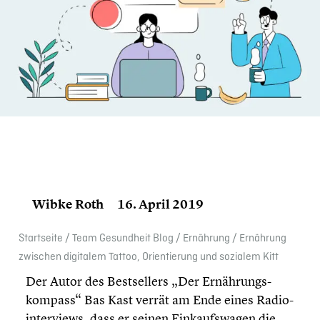
Wibke Roth
16. April 2019
Start­seite
/
Team Gesund­heit Blog
/
Ernährung
/
Ernährung
zwischen digitalem Tattoo, Orien­tie­rung und sozialem Kitt
Der Autor des Bestsel­lers „Der Ernäh­rungs­
kom­pass“ Bas Kast verrät am Ende eines Radio­
in­ter­views, dass er seinen Einkaufs­wa­gen die