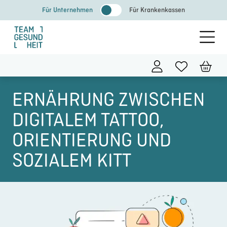
Zum
Für Unternehmen
Für Krankenkassen
Inhalt
springen
ERNÄHRUNG ZWISCHEN
DIGITALEM TATTOO,
ORIENTIERUNG UND
SOZIALEM KITT