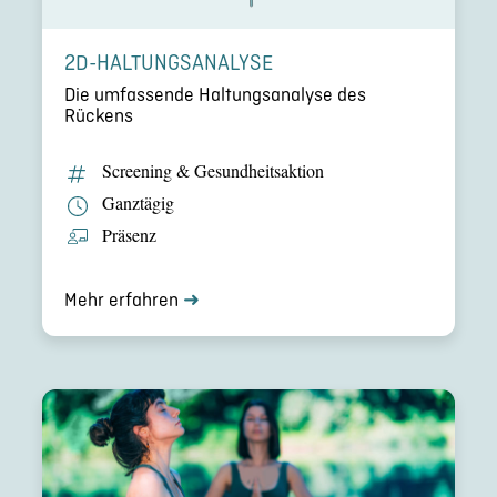
2D-HALTUNGSANALYSE
Die umfas­sende Haltungs­ana­lyse des
Rückens
Screening & Gesund­heits­ak­tion
Ganztägig
Präsenz
Mehr erfahren
➜