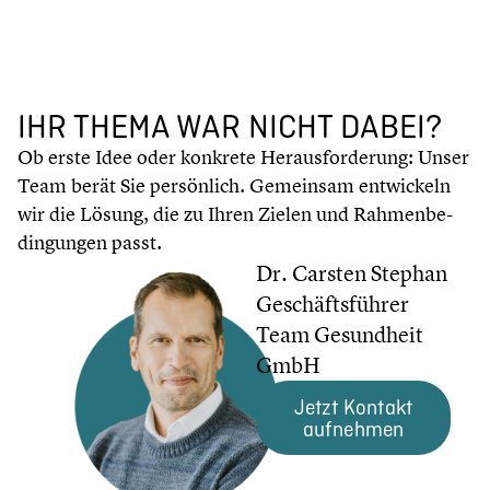
IHR THEMA WAR NICHT DABEI?
Ob erste Idee oder konkrete Heraus­for­de­rung: Unser
Team berät Sie persön­lich. Gemeinsam entwi­ckeln
wir die Lösung, die zu Ihren Zielen und Rahmen­be­
din­gun­gen passt.
Dr. Carsten Stephan
Geschäfts­füh­rer
Team Gesund­heit
GmbH
Jetzt Kontakt
aufnehmen