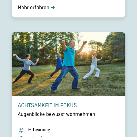
Mehr erfahren
➜
ACHTSAM­KEIT IM FOKUS
Augen­bli­cke bewusst wahrneh­men
E‑Learning