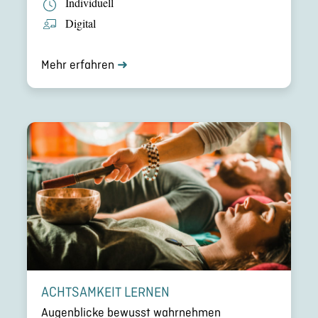
Indivi­du­ell
Digital
Mehr erfahren
➜
ACHTSAM­KEIT LERNEN
Augen­bli­cke bewusst wahrneh­men