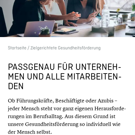
Start­seite
/ Zielge­rich­tete Gesundheits­förderung
PASSGENAU FÜR UNTER­NEH­
MEN UND ALLE MITAR­BEI­TEN­
DEN
Ob Führungs­kräfte, Beschäf­tigte oder Azubis –
jeder Mensch steht vor ganz eigenen Heraus­for­de­
run­gen im Berufs­all­tag. Aus diesem Grund ist
unsere Gesundheits­förderung so indivi­du­ell wie
der Mensch selbst.