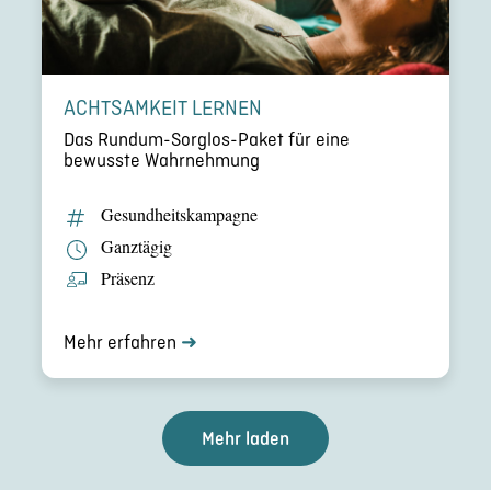
ACHTSAM­KEIT LERNEN
Das Rundum-Sorglos-Paket für eine
bewusste Wahrneh­mung
Gesund­heits­kam­pa­gne
Ganztägig
Präsenz
Mehr erfahren
➜
Mehr laden