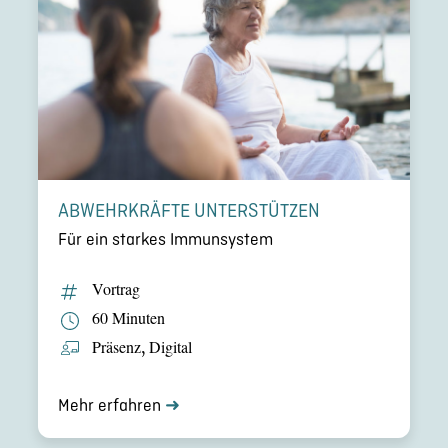
ABWEHR­KRÄFTE UNTER­STÜT­ZEN
Für ein starkes Immun­sys­tem
Vortrag
60 Minuten
Präsenz
,
Digital
Mehr erfahren
➜