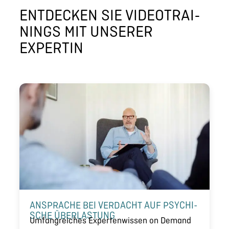
ENTDECKEN SIE VIDEO­TRAI­
NINGS MIT UNSERER
EXPERTIN
ANSPRACHE BEI VERDACHT AUF PSYCHI­
SCHE ÜBERLAS­TUNG
Umfang­rei­ches Exper­ten­wis­sen on Demand