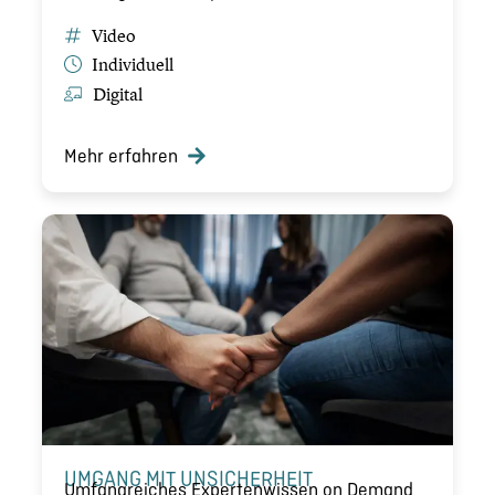
Video
Indivi­du­ell
Digital
Mehr erfahren
UMGANG MIT UNSICHER­HEIT
Umfang­rei­ches Exper­ten­wis­sen on Demand