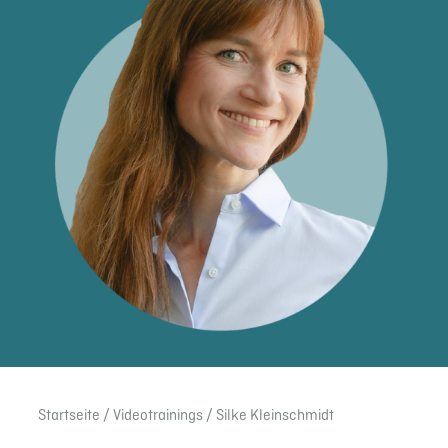
Start­seite
/
Video­trai­nings
/ Silke Klein­schmidt