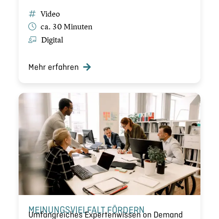
Video
ca. 30 Minuten
Digital
Mehr erfahren
MEINUNGS­VIEL­FALT FÖRDERN
Umfang­rei­ches Exper­ten­wis­sen on Demand