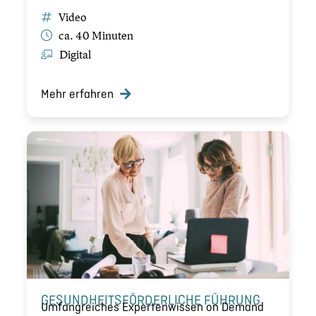
Video
ca. 40 Minuten
Digital
Mehr erfahren
GESUND­HEITS­FÖR­DER­LI­CHE FÜHRUNG
Umfang­rei­ches Exper­ten­wis­sen on Demand