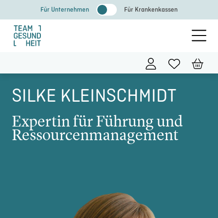
Zum
Für Unternehmen
Für Krankenkassen
Inhalt
springen
SILKE KLEINSCHMIDT
Expertin für Führung und
Ressour­cen­ma­nage­ment