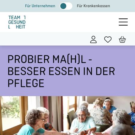
Zum
Für Unternehmen
Für Krankenkassen
Inhalt
springen
PROBIER MA(H)L -
BESSER ESSEN IN DER
PFLEGE