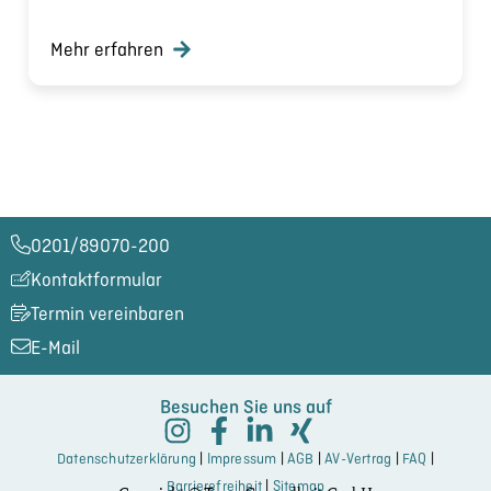
Mehr erfahren
0201/89070-200​
Kontaktformular
Termin vereinbaren
E-Mail
Besuchen Sie uns auf
Datenschutzerklärung
|
Impressum
|
AGB
|
AV-Vertrag
|
FAQ
|
Barrierefreiheit
|
Sitemap