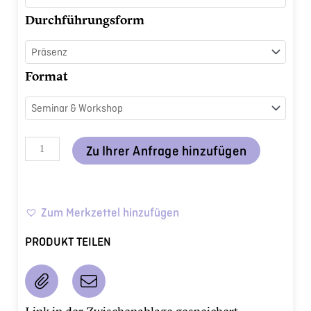
Besser
Durchführungsform
essen
in
der
Format
Pflege
Menge
Zu Ihrer Anfrage hinzufügen
Zum Merkzettel hinzufügen
PRODUKT TEILEN