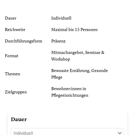
Dauer
Individuell
Reichweite
Maximal bis 15 Personen
Durchführungsform
Präsenz
Mitmachangebot, Seminar &
Format
Workshop
Bewusste Ernährung, Gesunde
Themen
Pflege
Bewohner:innen in
Zielgruppen
Pflegeeinrichtungen
PROBIER
Dauer
MA(H)L
-