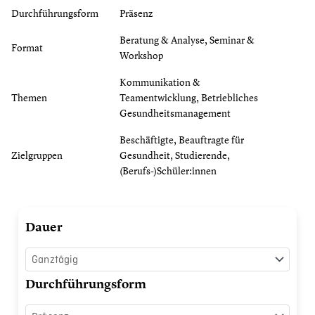
Durchführungsform
Präsenz
Beratung & Analyse, Seminar &
Format
Workshop
Kommunikation &
Themen
Teamentwicklung, Betriebliches
Gesundheitsmanagement
Beschäftigte, Beauftragte für
Zielgruppen
Gesundheit, Studierende,
(Berufs-)Schüler:innen
Kollegiale
Dauer
Beratung
im
Alltag
Durchführungsform
leben
Menge