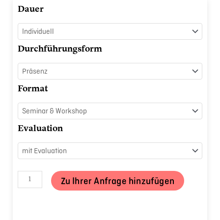
Ganztags
Dauer
Gesund
Menge
Durchführungsform
Format
Evaluation
Zu Ihrer Anfrage hinzufügen