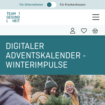
Zum
Für Unternehmen
Für Krankenkassen
Inhalt
springen
DIGITALER
ADVENTSKALENDER -
WINTERIMPULSE