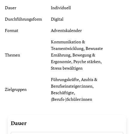
Dauer
Individuell
Durchführungsform
Digital
Format
Adventskalender
Kommunikation &
Teamentwicklung, Bewusste
Themen
Ernährung, Bewegung &
Ergonomie, Psyche stärken,
Stress bewältigen
Führungskräfte, Azubis &
Berufseinsteiger:innen,
Zielgruppen
Beschäftigte,
(Berufs-)Schüler:innen
Digitaler
Dauer
Adventskalender