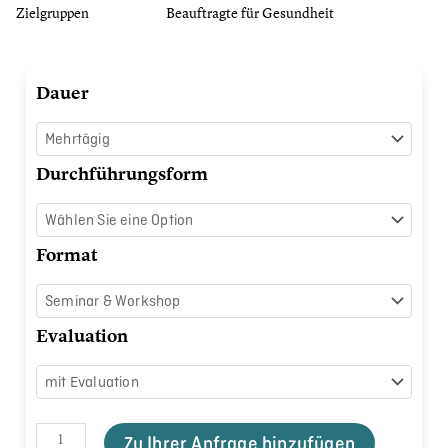
Zielgruppen
Beauftragte für Gesundheit
BGM-
Dauer
Verantwortliche
schulen
Menge
Durchführungsform
Format
Evaluation
Zu Ihrer Anfrage hinzufügen