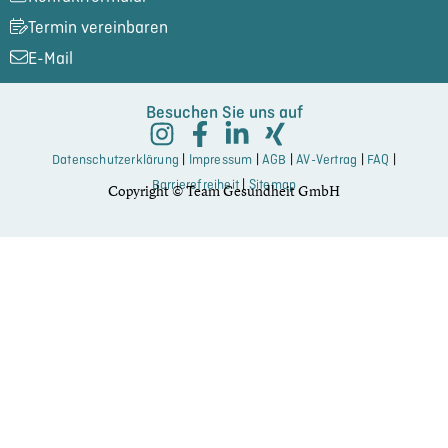
Termin vereinbaren
E-Mail
Besuchen Sie uns auf
Datenschutzerklärung
|
Impressum
|
AGB
|
AV-Vertrag
|
FAQ
|
Barrierefreiheit
|
Sitemap
Copyright © Team Gesundheit GmbH