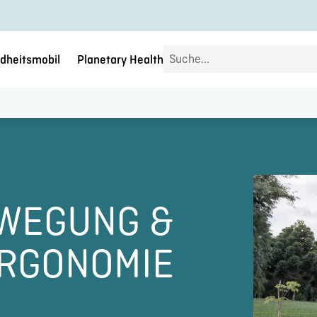
Search
dheitsmobil
Planetary Health
...
WEGUNG &
RGONOMIE