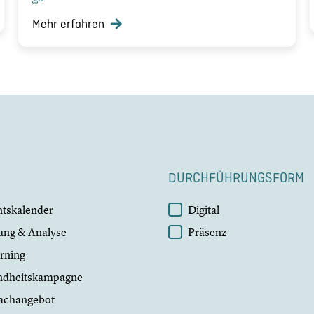
Mehr erfahren
DURCHFÜHRUNGSFORM
AT
DURCHFÜHRUNGSF
tskalender
Digital
ung & Analyse
Präsenz
rning
ndheitskampagne
achangebot