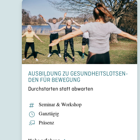
AUSBIL­DUNG ZU GESUND­HEITS­LOT­SEN­
DEN FÜR BEWEGUNG
Durch­star­ten statt abwarten
Seminar & Workshop
Ganztägig
Präsenz