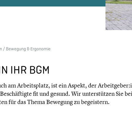
en
/ Bewegung & Ergonomie
IN IHR BGM
 am Arbeits­platz, ist ein Aspekt, der Arbeitgeber:in
eschäf­tigte fit und gesund. Wir unter­stüt­zen Sie be
ig­ten für das Thema Bewegung zu begeis­tern.