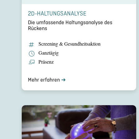
2D-HALTUNGSANALYSE
Die umfas­sende Haltungs­ana­lyse des
Rückens
Screening & Gesund­heits­ak­tion
Ganztägig
Präsenz
Mehr erfahren
➜