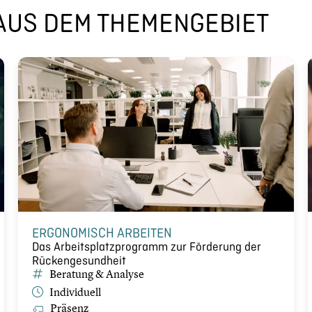
US DEM THEMEN­GE­BIET
ERGONO­MISCH ARBEITEN
Das Arbeits­platz­pro­gramm zur Förderung der
Rücken­ge­sund­heit
Beratung & Analyse
Indivi­du­ell
Präsenz