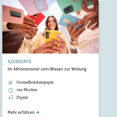
AZUBIDAYS
Im Aktions­mo­nat vom Wissen zur Wirkung
Gesund­heits­kam­pa­gne
vier Wochen
Digital
Mehr erfahren
➜