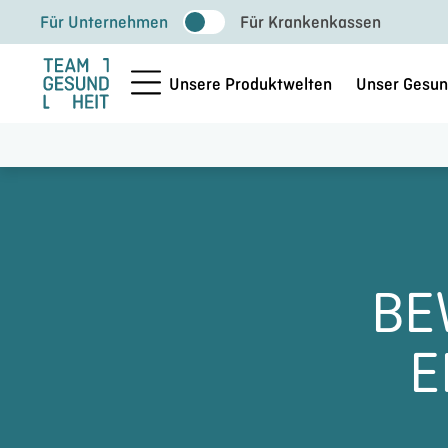
Zum
Für Unternehmen
Für Krankenkassen
Inhalt
springen
Unsere Produktwelten
Unser Gesun
BE
E