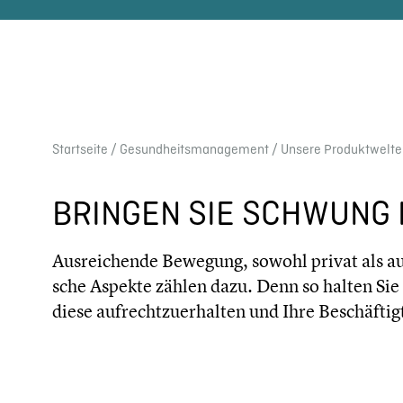
Start­seite
/
Gesundheits­management
/
Unsere Produkt­wel­t
BRINGEN SIE SCHWUNG 
Ausrei­chende Bewegung, sowohl privat als auch
sche Aspekte zählen dazu. Denn so halten Sie B
diese aufrecht­zu­er­hal­ten und Ihre Beschäf­t