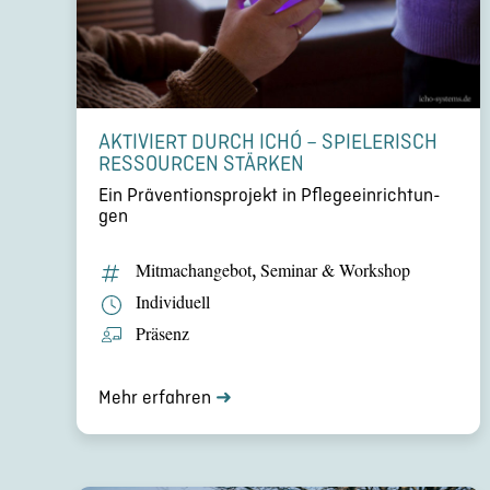
AKTIVIERT DURCH ICHÓ – SPIELE­RISCH
RESSOUR­CEN STÄRKEN
Ein Präven­ti­ons­pro­jekt in Pflege­ein­rich­tun­
gen
Mitma­ch­an­ge­bot
,
Seminar & Workshop
Indivi­du­ell
Präsenz
Mehr erfahren
➜