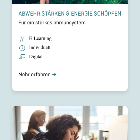
ABWEHR STÄRKEN & ENERGIE SCHÖPFEN
Für ein starkes Immun­sys­tem
E‑Learning
Indivi­du­ell
Digital
Mehr erfahren
➜