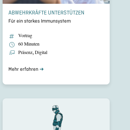
ABWEHR­KRÄFTE UNTER­STÜT­ZEN
Für ein starkes Immun­sys­tem
Vortrag
60 Minuten
Präsenz
,
Digital
Mehr erfahren
➜