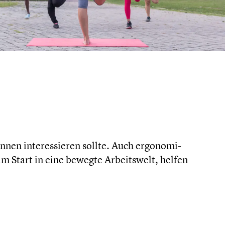
nen inter­es­sie­ren sollte. Auch ergono­mi­
im Start in eine bewegte Arbeits­welt, helfen