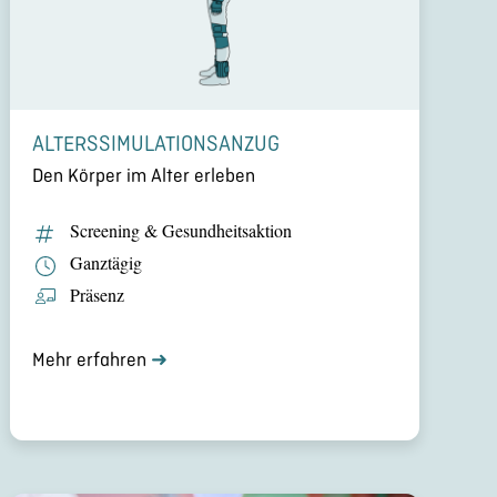
ALTERS­SI­MU­LA­TI­ONS­AN­ZUG
Den Körper im Alter erleben
Screening & Gesund­heits­ak­tion
Ganztägig
Präsenz
Mehr erfahren
➜