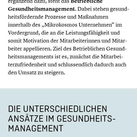
ergänzend dazu, steht das
Betrieb­li­che
Gesundheits­management
. Dabei stehen gesund­
heits­för­dernde Prozesse und Maßnahmen
innerhalb des „Mikro­kos­mos Unter­neh­men“ im
Vorder­grund, die an die Leistungs­fä­hig­keit und
somit Motiva­tion der Mitar­bei­te­rin­nen und Mitar­
bei­ter appel­lie­ren. Ziel des Betrieb­li­chen Gesund­
heits­ma­nage­ments ist es, zunächst die Mitar­bei­
ter­zu­frie­den­heit und schluss­end­lich dadurch auch
den Umsatz zu steigern.
DIE UNTER­SCHIED­LI­CHEN
ANSÄTZE IM GESUNDHEITS­
MANAGEMENT