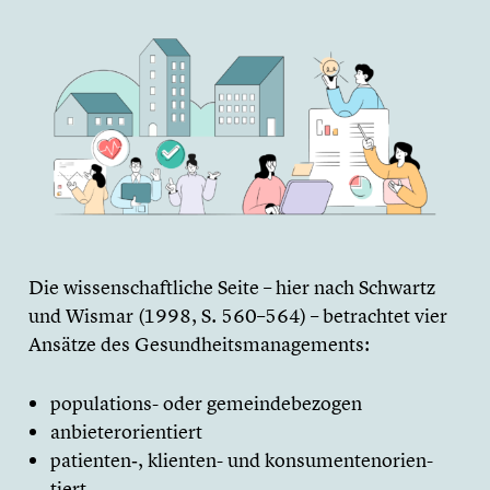
Die wissen­schaft­li­che Seite – hier nach Schwartz
und Wismar (1998, S. 560–564) – betrach­tet vier
Ansätze des Gesund­heits­ma­nage­ments:
populations- oder gemein­de­be­zo­gen
anbie­ter­ori­en­tiert
patienten‑, klienten- und konsu­men­ten­ori­en­
tiert