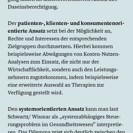
Daseins­be­rech­ti­gung.
Der
patienten‑, klienten- und konsu­men­ten­ori­
en­tierte Ansatz
setzt bei der Möglich­keit an,
Rechte und Inter­es­sen der entspre­chen­den
Zielgrup­pen durch­zu­set­zen. Hierbei kommen
beispiels­weise Abwägun­gen von Kosten-Nutzen-
Analysen zum Einsatz, die nicht nur der
Wirtschaft­lich­keit, sondern auch den Leistungs­
neh­mern zugute­kom­men, indem beispiels­weise
eine erwei­terte Auswahl an Therapien zur
Verfügung gestellt wird.
Den
system­ori­en­tier­ten Ansatz
kann man laut
Schwartz/ Wismar als „system­ab­hän­gi­ges Steue­
rungs­pro­blem im Gesund­heits­we­sen“ inter­pre­tie­
ren. Das Dilemma zeigt sich deutlich zwischen den