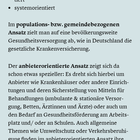
system­ori­en­tiert
Im
populations- bzw. gemein­de­be­zo­ge­nen
Ansatz
zielt man auf eine bevöl­ke­rungs­weite
Gesund­heits­ver­sor­gung ab, wie in Deutsch­land die
gesetz­li­che Kranken­ver­si­che­rung.
Der
anbie­ter­ori­en­tierte Ansatz
zeigt sich da
schon etwas spezi­el­ler: Es dreht sich hierbei um
Anbieter wie Kranken­häu­ser oder andere Einrich­
tun­gen und deren Sicher­stel­lung von Mitteln für
Behand­lun­gen (ambulante & statio­näre Versor­
gung, Betten, Ärztinnen und Ärzte) oder auch um
den Bedarf an Gesundheits­förderung am Arbeits­
platz und/ oder an Schulen. Auch allge­meine
Themen wie Umwelt­schutz oder Verkehrs­be­ru­hi­
gung finden im anbie­ter­ori­en­tier­ten Ansatz ihre