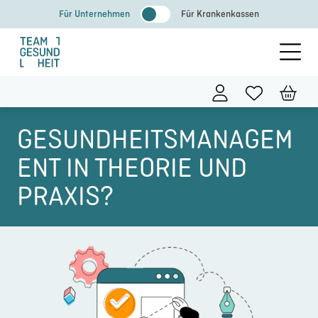
Zum
Für Unternehmen
Für Krankenkassen
Inhalt
springen
GESUNDHEITSMANAGEM
ENT IN THEORIE UND
PRAXIS?