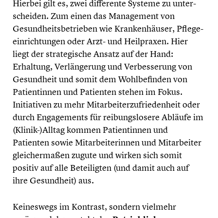
Hierbei gilt es, zwei diffe­rente Systeme zu unter­
schei­den. Zum einen das Manage­ment von
Gesund­heits­be­trie­ben wie Kranken­häu­ser, Pflege­
ein­rich­tun­gen oder Arzt- und Heilpra­xen. Hier
liegt der strate­gi­sche Ansatz auf der Hand:
Erhaltung, Verlän­ge­rung und Verbes­se­rung von
Gesund­heit und somit dem Wohlbe­fin­den von
Patien­tin­nen und Patienten stehen im Fokus.
Initia­ti­ven zu mehr Mitar­bei­ter­zu­frie­den­heit oder
durch Engage­ments für reibungs­lo­sere Abläufe im
(Klinik-)Alltag kommen Patien­tin­nen und
Patienten sowie Mitar­bei­te­rin­nen und Mitar­bei­ter
gleicher­ma­ßen zugute und wirken sich somit
positiv auf alle Betei­lig­ten (und damit auch auf
ihre Gesund­heit) aus.
Keines­wegs im Kontrast, sondern vielmehr