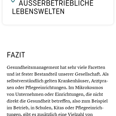
AUSSER­BE­TRIEB­LI­CHE L
EBENS­WEL­TEN
FAZIT
Gesundheits­management hat sehr viele Facetten
und ist fester Bestand­teil unserer Gesell­schaft. Als
selbst­ver­ständ­lich gelten Kranken­häu­ser, Arztpra­
xen oder Pflege­ein­rich­tun­gen. Im Mikro­kos­mos
von Unter­neh­men oder Einrich­tun­gen, die nicht
direkt die Gesund­heit betreffen, also zum Beispiel
im Betrieb, in Schulen, Kitas oder Pflege­ein­rich­
tun­gen, gibt es zusätz­lich eine Vielzahl von