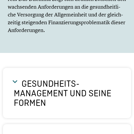
wachsen­den Anfor­de­run­gen an die gesund­heit­li­
che Versor­gung der Allge­mein­heit und der gleich­
zei­tig steigen­den Finan­zie­rungs­pro­ble­ma­tik dieser
Anfor­de­run­gen.
GESUNDHEITS­
MANAGEMENT UND SEINE
FORMEN