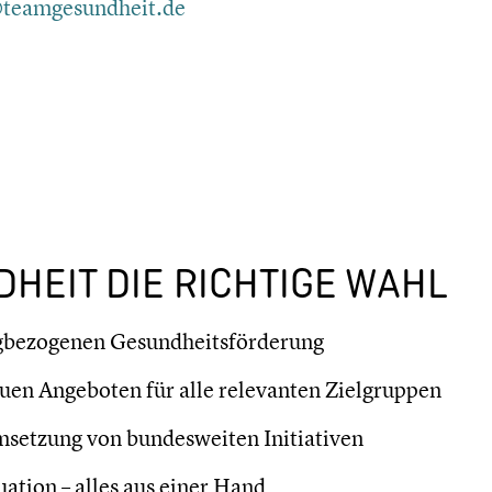
teamgesundheit.de
­HEIT DIE RICHTIGE WAHL
g­be­zo­ge­nen Gesundheits­förderung
auen Angeboten für alle relevan­ten Zielgrup­pen
setzung von bundes­wei­ten Initia­ti­ven
a­tion – alles aus einer Hand