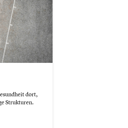
esund­heit dort,
 Struk­tu­ren.