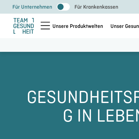
Zum
Für Unternehmen
Für Krankenkassen
Inhalt
springen
Unsere Produktwelten
Unser Gesun
GESUNDHEITS
G IN LEB