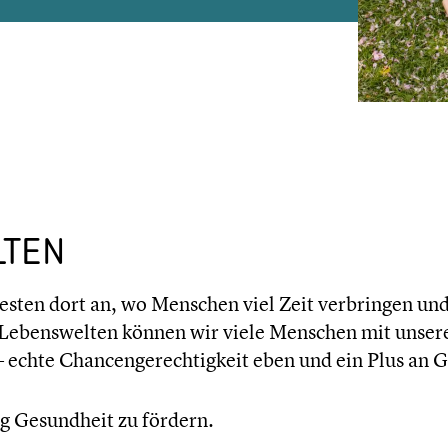
­TEN
esten dort an, wo Menschen viel Zeit verbrin­gen un
Lebens­wel­ten können wir viele Menschen mit unser
 echte Chancen­ge­rech­tig­keit eben und ein Plus an 
g Gesund­heit zu fördern.