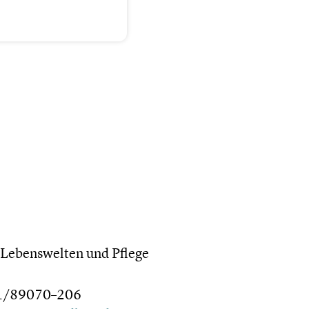
 Lebens­wel­ten und Pflege
01/89070–206