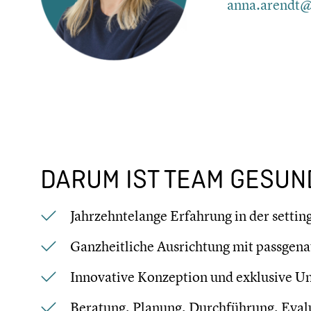
anna.arendt@
DARUM IST TEAM GESUND
Jahrzehn­te­lange Erfahrung in der settin
Ganzheit­li­che Ausrich­tung mit passge­n
Innova­tive Konzep­tion und exklusive Um
Beratung, Planung, Durch­füh­rung, Evalu