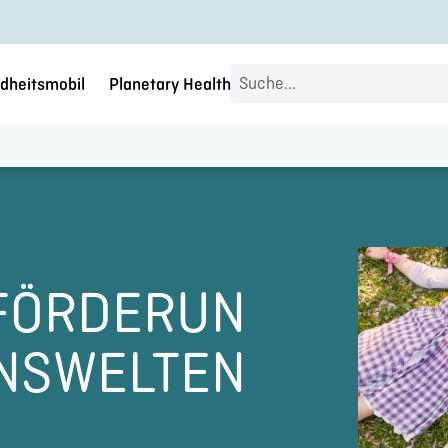
Search
dheitsmobil
Planetary Health
...
FÖRDERUN
ENSWELTEN