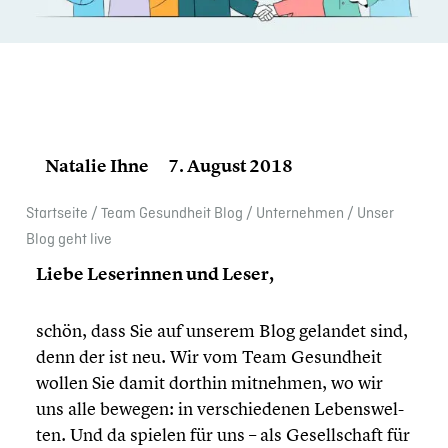
Natalie Ihne
7. August 2018
Start­seite
/
Team Gesund­heit Blog
/
Unter­neh­men
/
Unser
Blog geht live
Liebe Leserin­nen und Leser,
schön, dass Sie auf unserem Blog gelandet sind,
denn der ist neu. Wir vom Team Gesund­heit
wollen Sie damit dorthin mitnehmen, wo wir
uns alle bewegen: in verschie­de­nen Lebens­wel­
ten. Und da spielen für uns – als Gesell­schaft für