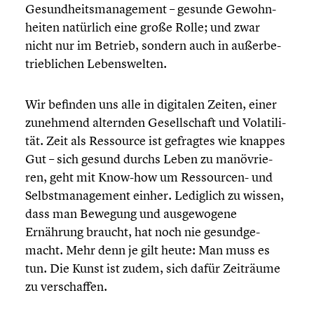
Gesundheits­management – gesunde Gewohn­
hei­ten natürlich eine große Rolle; und zwar
nicht nur im Betrieb, sondern auch in außer­be­
trieb­li­chen Lebens­wel­ten.
Wir befinden uns alle in digitalen Zeiten, einer
zunehmend alternden Gesell­schaft und Volati­li­
tät. Zeit als Ressource ist gefragtes wie knappes
Gut – sich gesund durchs Leben zu manövrie­
ren, geht mit Know-how um Ressourcen- und
Selbst­ma­nage­ment einher. Lediglich zu wissen,
dass man Bewegung und ausge­wo­gene
Ernährung braucht, hat noch nie gesund­ge­
macht. Mehr denn je gilt heute: Man muss es
tun. Die Kunst ist zudem, sich dafür Zeiträume
zu verschaf­fen.