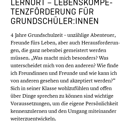
ERNORT – LEBENS­KOM­PE­T
ENZ­FÖR­DE­RUNG FÜR G
RUNDSCHÜLER:INNEN
4 Jahre Grund­schul­zeit – unzählige Abenteuer,
Freunde fürs Leben, aber auch Heraus­for­de­run­
gen, die ganz nebenbei gemeis­tert werden
müssen. „Was macht mich besonders? Was
unter­schei­det mich von den anderen? Wie finde
ich Freun­din­nen und Freunde und wie kann ich
von anderen gesehen und akzep­tiert werden?“
Sich in seiner Klasse wohlzu­füh­len und offen
über Dinge sprechen zu können sind wichtige
Voraus­set­zun­gen, um die eigene Persön­lich­keit
kennen­zu­ler­nen und den Umgang mitein­an­der
weiter­zu­ent­wi­ckeln.