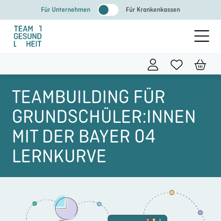
Zum
Für Unternehmen
Für Krankenkassen
Inhalt
springen
TEAMBUILDING FÜR
GRUNDSCHÜLER:INNEN
MIT DER BAYER 04
LERNKURVE