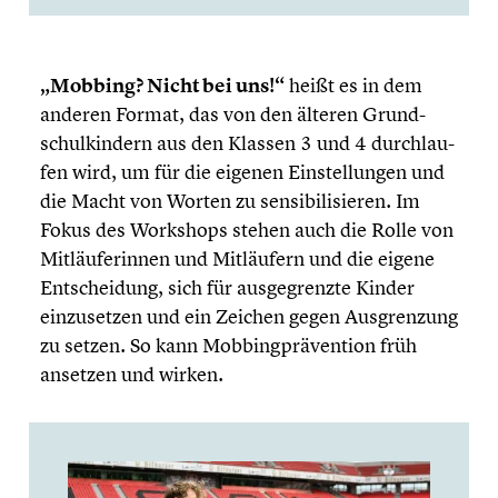
„Mobbing? Nicht bei uns!“
heißt es in dem
anderen Format, das von den älteren Grund­
schul­kin­dern aus den Klassen 3 und 4 durch­lau­
fen wird, um für die eigenen Einstel­lun­gen und
die Macht von Worten zu sensi­bi­li­sie­ren. Im
Fokus des Workshops stehen auch die Rolle von
Mitläu­fe­rin­nen und Mitläu­fern und die eigene
Entschei­dung, sich für ausge­grenzte Kinder
einzu­set­zen und ein Zeichen gegen Ausgren­zung
zu setzen. So kann Mobbing­prä­ven­tion früh
ansetzen und wirken.