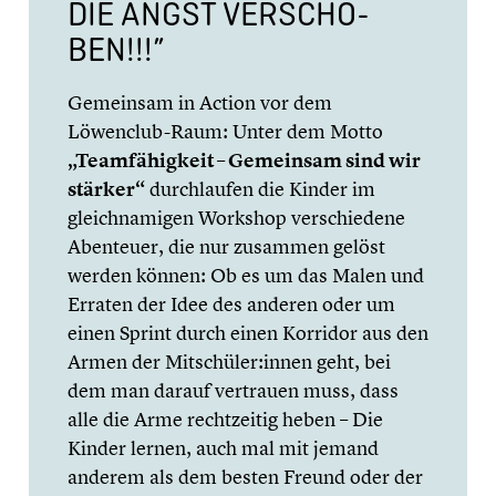
DIE ANGST VERSCHO­
BEN!!!”
Gemeinsam in Action vor dem
Löwenclub-Raum: Unter dem Motto
„Teamfä­hig­keit – Gemeinsam sind wir
stärker“
durch­lau­fen die Kinder im
gleich­na­mi­gen Workshop verschie­dene
Abenteuer, die nur zusammen gelöst
werden können: Ob es um das Malen und
Erraten der Idee des anderen oder um
einen Sprint durch einen Korridor aus den
Armen der Mitschüler:innen geht, bei
dem man darauf vertrauen muss, dass
alle die Arme recht­zei­tig heben – Die
Kinder lernen, auch mal mit jemand
anderem als dem besten Freund oder der