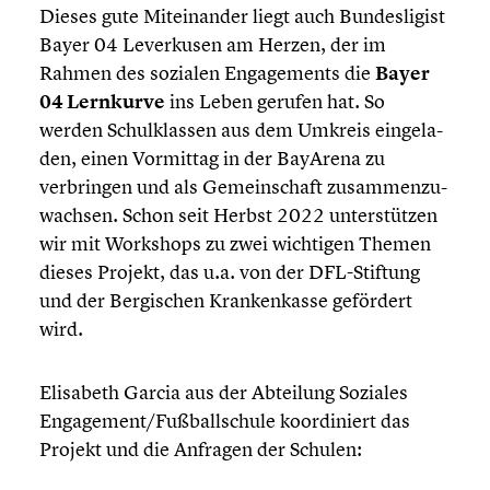
Dieses gute Mitein­an­der liegt auch Bundes­li­gist
Bayer 04 Lever­ku­sen am Herzen, der im
Rahmen des sozialen Engage­ments die
Bayer
04 Lernkurve
ins Leben gerufen hat. So
werden Schul­klas­sen aus dem Umkreis einge­la­
den, einen Vormittag in der BayArena zu
verbrin­gen und als Gemein­schaft zusam­men­zu­
wach­sen. Schon seit Herbst 2022 unter­stüt­zen
wir mit Workshops zu zwei wichtigen Themen
dieses Projekt, das u.a. von der DFL-Stiftung
und der Bergi­schen Kranken­kasse gefördert
wird.
Elisabeth Garcia aus der Abteilung Soziales
Engagement/Fußballschule koordi­niert das
Projekt und die Anfragen der Schulen: