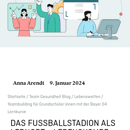
Anna Arendt
9. Januar 2024
Start­seite
/
Team Gesund­heit Blog
/
Lebens­wel­ten
/
Teambuil­ding für Grundschüler:innen mit der Bayer 04
Lernkurve
DAS FUSSBALL­STA­DION ALS L