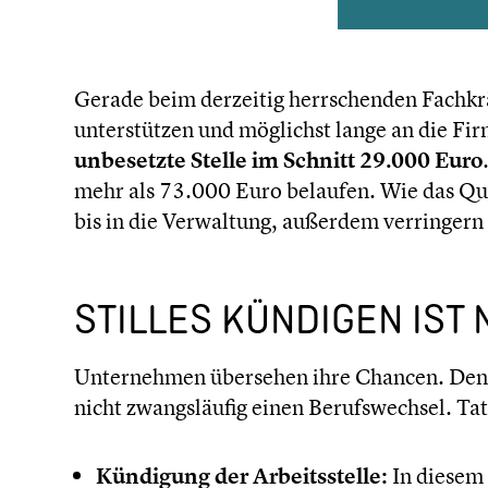
Gerade beim derzeitig herrschen­den Fachkräf­
unter­stüt­zen und möglichst lange an die Fi
unbesetzte Stelle im Schnitt 29.000 Euro
mehr als 73.000 Euro belaufen. Wie das Quiet
bis in die Verwal­tung, außerdem verrin­gern si
STILLES KÜNDIGEN IST 
Unter­neh­men übersehen ihre Chancen. Denn d
nicht zwangs­läu­fig einen Berufs­wech­sel. Ta
Kündigung der Arbeits­stelle:
In diesem F