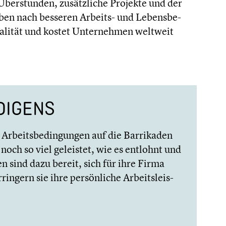
berstun­den, zusätz­li­che Projekte und der
reben nach besseren Arbeits- und Lebens­be­
alität und kostet Unter­neh­men weltweit
NDIGENS
rbeits­be­din­gun­gen auf die Barri­ka­den
noch so viel geleistet, wie es entlohnt und
n sind dazu bereit, sich für ihre Firma
in­gern sie ihre persön­li­che Arbeits­leis­