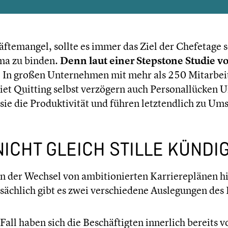
te­man­gel, sollte es immer das Ziel der Chefetage sei
rma zu binden.
Denn laut einer Stepstone Studie v
. In großen Unter­neh­men mit mehr als 250 Mitar­bei
 Quitting selbst verzögern auch Perso­nal­lü­cken Un
e die Produk­ti­vi­tät und führen letzt­end­lich zu Ums
NICHT GLEICH STILLE KÜNDI
er Wechsel von ambitio­nier­ten Karrie­re­plä­nen hi
tsäch­lich gibt es zwei verschie­dene Ausle­gun­gen des
all haben sich die Beschäf­tig­ten innerlich bereits v