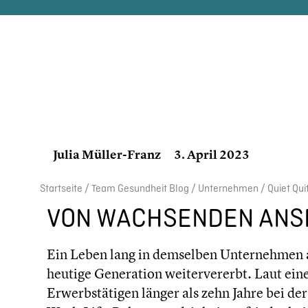
Julia Müller-Franz
3. April 2023
Start­seite
/
Team Gesund­heit Blog
/
Unter­neh­men
/
Quiet Qu
VON WACHSEN­DEN ANS
Ein Leben lang in demselben Unter­neh­men ar
heutige Genera­tion weiter­ver­erbt. Laut eine
Erwerbs­tä­ti­gen länger als zehn Jahre bei