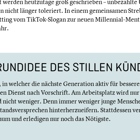
t werden heutzu­tage groß geschrie­ben – unbezahlte Ü
en nicht länger toleriert. In einem gemein­sa­men St
uitting vom TikTok-Slogan zur neuen Millennial-Ment
ahr.
GRUNDIDEE DES STILLEN KÜ
in welcher die nächste Genera­tion aktiv für bessere A
en Dienst nach Vorschrift. Am Arbeits­platz wird nur 
 und nicht weniger. Denn immer weniger junge Mensche
s­ver­spre­chen hinter­her­zu­ei­fern. Statt­des­sen verr
imum und erledigen nur noch das Nötigste.