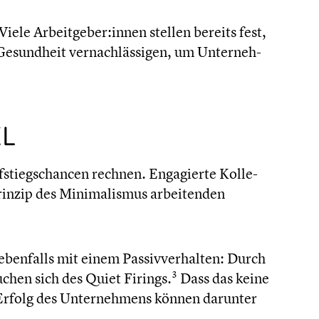
 Viele Arbeitgeber:innen stellen bereits fest,
esund­heit vernach­läs­si­gen, um Unter­neh­
EL
fstiegs­chan­cen rechnen. Engagierte Kolle­
inzip des Minima­lis­mus arbei­ten­den
enfalls mit einem Passiv­ver­hal­ten: Durch
3
chen sich des Quiet Firings.
Dass das keine
he Erfolg des Unter­neh­mens können darunter