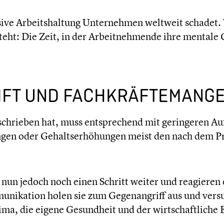
ssive Arbeits­hal­tung Unter­neh­men weltweit schadet.
eht: Die Zeit, in der Arbeit­neh­mende ihre mentale G
FT UND FACHKRÄF­TE­MAN­G
chrie­ben hat, muss entspre­chend mit gerin­ge­ren Au
­gen oder Gehalts­er­hö­hun­gen meist den nach dem Pr
un jedoch noch einen Schritt weiter und reagieren eb
ikation holen sie zum Gegen­an­griff aus und versu
­klima, die eigene Gesund­heit und der wirtschaft­li­c