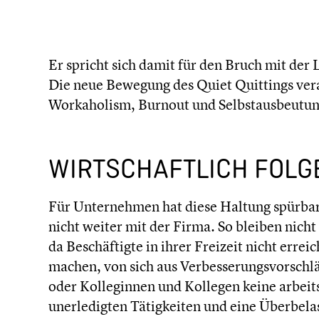
Er spricht sich damit für den Bruch mit der L
Die neue Bewegung des Quiet Quittings verab
Workaho­lism, Burnout und Selbst­aus­beu­tu
WIRTSCHAFT­LICH FOLG
Für Unter­neh­men hat diese Haltung spürbare
nicht weiter mit der Firma. So bleiben nicht
da Beschäf­tigte in ihrer Freizeit nicht erre
machen, von sich aus Verbes­se­rungs­vor­schl
oder Kolle­gin­nen und Kollegen keine arbeit
unerle­dig­ten Tätig­kei­ten und eine Überbe­la