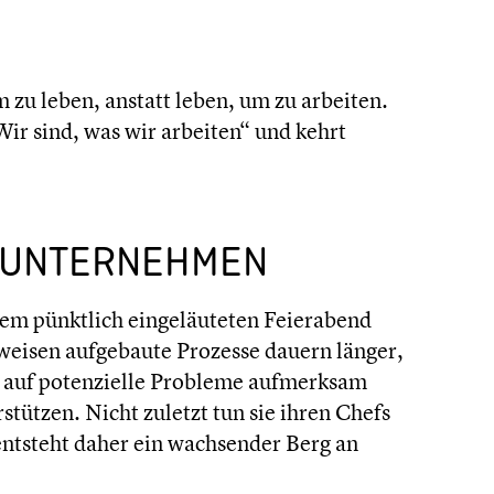
um zu leben, anstatt leben, um zu arbeiten.
Wir sind, was wir arbeiten“ und kehrt
 UNTER­NEH­MEN
m pünktlich einge­läu­te­ten Feier­abend
­wei­sen aufge­baute Prozesse dauern länger,
ie auf poten­zi­elle Probleme aufmerk­sam
stüt­zen. Nicht zuletzt tun sie ihren Chefs
 entsteht daher ein wachsen­der Berg an