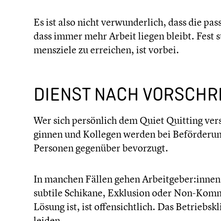
Es ist also nicht verwun­der­lich, dass die pa
dass immer mehr Arbeit liegen bleibt. Fest st
mens­ziele zu erreichen, ist vorbei.
DIENST NACH VORSCHRI
Wer sich persön­lich dem Quiet Quitting vers
gin­nen und Kollegen werden bei Beför­de­run
Personen gegenüber bevorzugt.
In manchen Fällen gehen Arbeitgeber:innen n
subtile Schikane, Exklusion oder Non-Kommun
Lösung ist, ist offen­sicht­lich. Das Betriebs
leiden.