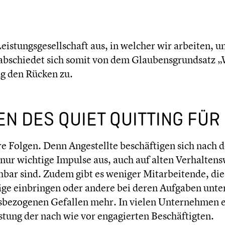
eistungs­ge­sell­schaft aus, in welcher wir arbeiten, 
­schie­det sich somit von dem Glaubens­grund­satz „
ng den Rücken zu.
EN DES QUIET QUITTING FÜR
 Folgen. Denn Angestellte beschäf­ti­gen sich nach de
 nur wichtige Impulse aus, auch auf alten Verhal­tens
ich­bar sind. Zudem gibt es weniger Mitar­bei­tende, d
äge einbrin­gen oder andere bei deren Aufgaben unter­
s­be­zo­ge­nen Gefallen mehr. In vielen Unter­neh­men
s­tung der nach wie vor engagier­ten Beschäf­tig­ten.