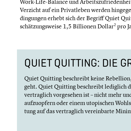
Work-Life-Balance und Arbeits­zu­frie­den­hei
Verzicht auf ein Privat­le­ben werden hingeg
din­gun­gen erhebt sich der Begriff Quiet Q
2
schät­zungs­weise 1,5 Billionen Dollar
pro J
QUIET QUITTING: DIE 
Quiet Quitting beschreibt keine Rebellion, 
geht. Quiet Quitting beschreibt lediglich d
vertrag­lich vorge­se­hen ist – nicht mehr
aufzu­op­fern oder einem utopi­schen Wohlstand
tung auf das vertrag­lich verein­barte Min