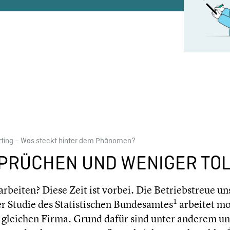
itting – Was steckt hinter dem Phänomen?
PRÜ­CHEN UND WENIGER TO
beiten? Diese Zeit ist vorbei. Die Betriebs­treue un
1
r Studie des Statis­ti­schen Bundes­am­tes
arbeitet mo
 der gleichen Firma. Grund dafür sind unter anderem 