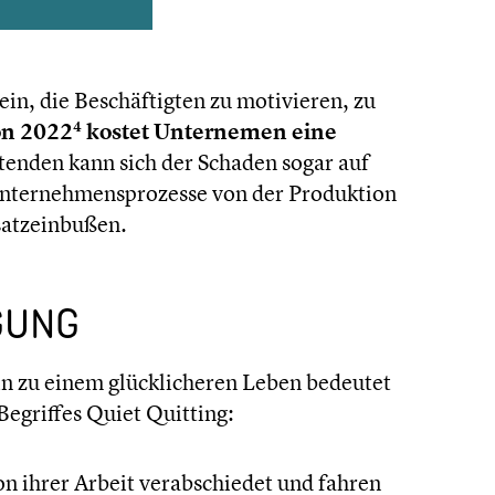
n, die Beschäf­tig­ten zu motivie­ren, zu
4
on 2022
kostet Unter­ne­men eine
­ten­den kann sich der Schaden sogar auf
ter­neh­mens­pro­zesse von der Produk­tion
atz­ein­bu­ßen.
GUNG
n zu einem glück­li­che­ren Leben bedeutet
 Begriffes Quiet Quitting:
on ihrer Arbeit verab­schie­det und fahren