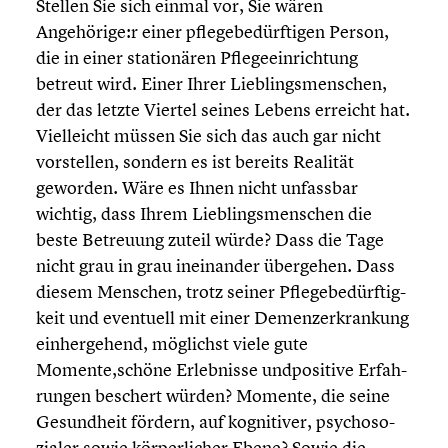
Stellen Sie sich einmal vor, Sie wären
Angehörige:r einer pflege­be­dürf­ti­gen Person,
die in einer statio­nä­ren Pflege­ein­rich­tung
betreut wird. Einer Ihrer Lieblings­men­schen,
der das letzte Viertel seines Lebens erreicht hat.
Vielleicht müssen Sie sich das auch gar nicht
vorstel­len, sondern es ist bereits Realität
geworden. Wäre es Ihnen nicht unfassbar
wichtig, dass Ihrem Lieblings­men­schen die
beste Betreuung zuteil würde? Dass die Tage
nicht grau in grau inein­an­der übergehen. Dass
diesem Menschen, trotz seiner Pflege­be­dürf­tig­
keit und eventuell mit einer Demenz­er­kran­kung
einher­ge­hend, möglichst viele gute
Momente,schöne Erleb­nisse undpo­si­tive Erfah­
run­gen beschert würden? Momente, die seine
Gesund­heit fördern, auf kogni­ti­ver, psycho­so­
zia­ler sowie körper­li­cher Ebene? Sowie die