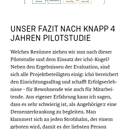
UNSER FAZIT NACH KNAPP 4
JAHREN PILOT­STU­DIE
Welches Resümee ziehen wir nun nach dieser
Pilot­stu­die und dem Einsatz der ichó-Kugel?
Neben den Ergeb­nis­sen der Evalua­tion, sind
sich alle Projekt­be­tei­lig­ten einig: ichó berei­chert
den Einrich­tungs­all­tag und schafft Erfolgs­er­leb­
nisse – für Bewoh­nende wie auch für Mitar­bei­
tende. Aus eigener Erfahrung kann ich sagen,
dass es sehr schwierig ist, als Angehörige:r eine
Demenz­er­kran­kung zu begleiten. Man
klammert sich an jeden Strohhalm, der einem
geboten wird, damit es der liebsten Person