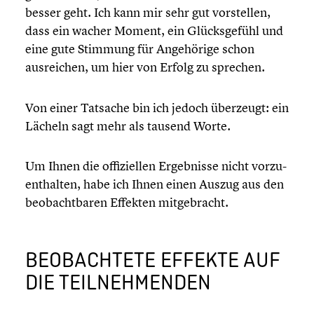
besser geht. Ich kann mir sehr gut vorstel­len,
dass ein wacher Moment, ein Glücks­ge­fühl und
eine gute Stimmung für Angehö­rige schon
ausrei­chen, um hier von Erfolg zu sprechen.
Von einer Tatsache bin ich jedoch überzeugt: ein
Lächeln sagt mehr als tausend Worte.
Um Ihnen die offizi­el­len Ergeb­nisse nicht vorzu­
ent­hal­ten, habe ich Ihnen einen Auszug aus den
beobacht­ba­ren Effekten mitge­bracht.
BEOBACH­TETE EFFEKTE AUF
DIE TEILNEH­MEN­DEN