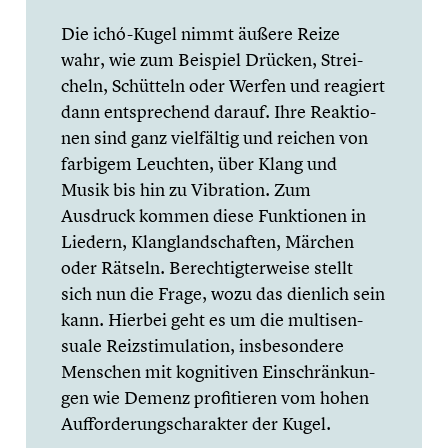
Die ichó-Kugel nimmt äußere Reize
wahr, wie zum Beispiel Drücken, Strei­
cheln, Schütteln oder Werfen und reagiert
dann entspre­chend darauf. Ihre Reaktio­
nen sind ganz vielfäl­tig und reichen von
farbigem Leuchten, über Klang und
Musik bis hin zu Vibration. Zum
Ausdruck kommen diese Funktio­nen in
Liedern, Klang­land­schaf­ten, Märchen
oder Rätseln. Berech­tig­ter­weise stellt
sich nun die Frage, wozu das dienlich sein
kann. Hierbei geht es um die multi­sen­
suale Reizsti­mu­la­tion, insbe­son­dere
Menschen mit kogni­ti­ven Einschrän­kun­
gen wie Demenz profi­tie­ren vom hohen
Auffor­de­rungs­cha­rak­ter der Kugel.