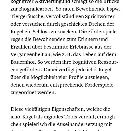
kogni­ti­ver Aktivie­run­gund schlägt so die Brücke
zur Biogra­fie­ar­beit. So raten Bewoh­nende bspw.
Tierge­räu­sche, vervoll­stän­di­gen Sprich­wör­ter
oder versuchen durch geschick­tes Drehen der
Kugel ein Schloss zu knacken. Die Förder­spiele
regen die Bewoh­nen­den zum Erinnern und
Erzählen über bestimmte Erleb­nisse aus der
Vergan­gen­heit an, wie z. B. das Leben auf dem
Bauernhof. So werden ihre kogni­ti­ven Ressour­
cen gefördert. Dabei verfügt jede ichó-Kugel
über die Möglich­keit vier Profile anzulegen,
denen wiederum entspre­chende Förder­spiele
zugeord­net werden.
Diese vielfäl­ti­gen Eigen­schaf­ten, welche die
ichó-Kugel als digitales Tools vereint, ermög­li­
chen spiele­risch die Ausein­an­der­set­zung mit