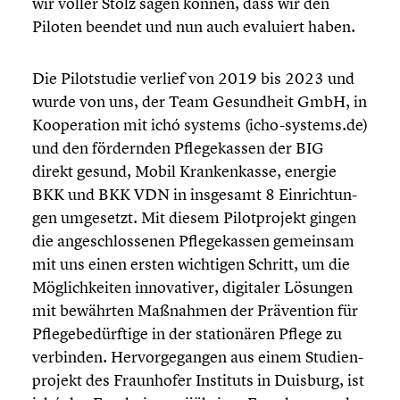
wir voller Stolz sagen können, dass wir den
Piloten beendet und nun auch evaluiert haben.
Die Pilot­stu­die verlief von 2019 bis 2023 und
wurde von uns, der Team Gesund­heit GmbH, in
Koope­ra­tion mit ichó systems (icho-systems.de)
und den fördern­den Pflege­kas­sen der BIG
direkt gesund, Mobil Kranken­kasse, energie
BKK und BKK VDN in insgesamt 8 Einrich­tun­
gen umgesetzt. Mit diesem Pilot­pro­jekt gingen
die angeschlos­se­nen Pflege­kas­sen gemeinsam
mit uns einen ersten wichtigen Schritt, um die
Möglich­kei­ten innova­ti­ver, digitaler Lösungen
mit bewährten Maßnahmen der Präven­tion für
Pflege­be­dürf­tige in der statio­nä­ren Pflege zu
verbinden. Hervor­ge­gan­gen aus einem Studi­en­
pro­jekt des Fraun­ho­fer Instituts in Duisburg, ist