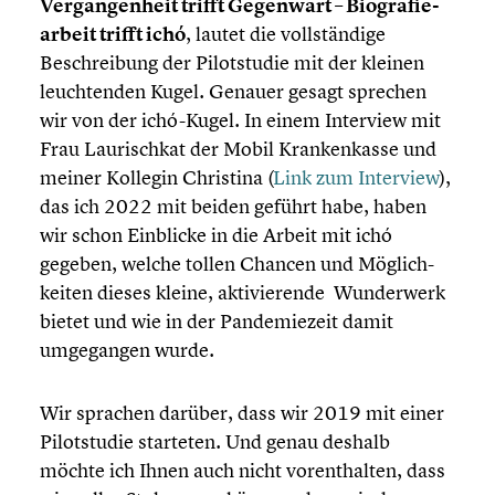
Vergan­gen­heit trifft Gegenwart – Biogra­fie­
ar­beit trifft ichó
, lautet die vollstän­dige
Beschrei­bung der Pilot­stu­die mit der kleinen
leuch­ten­den Kugel. Genauer gesagt sprechen
wir von der ichó-Kugel. In einem Interview mit
Frau Laurisch­kat der Mobil Kranken­kasse und
meiner Kollegin Christina (
Link zum Interview
),
das ich 2022 mit beiden geführt habe, haben
wir schon Einblicke in die Arbeit mit ichó
gegeben, welche tollen Chancen und Möglich­
kei­ten dieses kleine, aktivie­rende Wunder­werk
bietet und wie in der Pande­mie­zeit damit
umgegan­gen wurde.
Wir sprachen darüber, dass wir 2019 mit einer
Pilot­stu­die starteten. Und genau deshalb
möchte ich Ihnen auch nicht vorent­hal­ten, dass