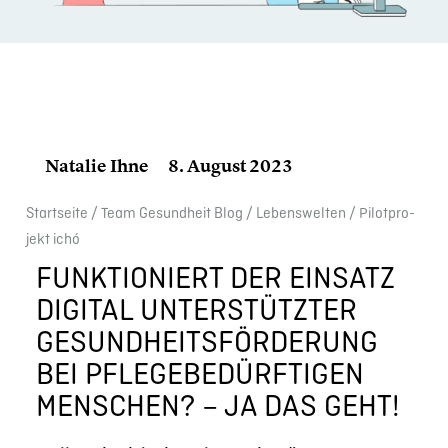
Natalie Ihne
8. August 2023
Start­seite
/
Team Gesund­heit Blog
/
Lebens­wel­ten
/
Pilot­pro­
jekt ichó
FUNKTIO­NIERT DER EINSATZ
DIGITAL UNTER­STÜTZ­TER
GESUNDHEITS­FÖRDERUNG
BEI PFLEGE­BE­DÜRF­TI­GEN
MENSCHEN? – JA DAS GEHT!