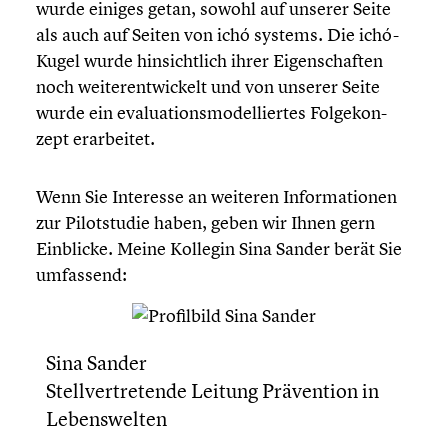
wurde einiges getan, sowohl auf unserer Seite
als auch auf Seiten von ichó systems. Die ichó-
Kugel wurde hinsicht­lich ihrer Eigen­schaf­ten
noch weiter­ent­wi­ckelt und von unserer Seite
wurde ein evalua­ti­ons­mo­del­lier­tes Folge­kon­
zept erarbei­tet.
Wenn Sie Interesse an weiteren Infor­ma­tio­nen
zur Pilot­stu­die haben, geben wir Ihnen gern
Einblicke. Meine Kollegin Sina Sander berät Sie
umfassend:
Sina Sander
Stell­ver­tre­tende Leitung Präven­tion in
Lebens­wel­ten