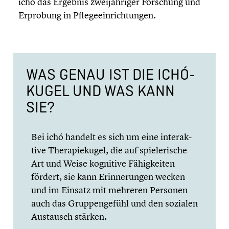
ichó das Ergebnis zweijäh­ri­ger Forschung und
Erprobung in Pflege­ein­rich­tun­gen.
WAS GENAU IST DIE ICHÓ-
KUGEL UND WAS KANN
SIE?
Bei ichó handelt es sich um eine inter­ak­
tive Thera­pie­ku­gel, die auf spiele­ri­sche
Art und Weise kognitive Fähig­kei­ten
fördert, sie kann Erinne­run­gen wecken
und im Einsatz mit mehreren Personen
auch das Gruppen­ge­fühl und den sozialen
Austausch stärken.