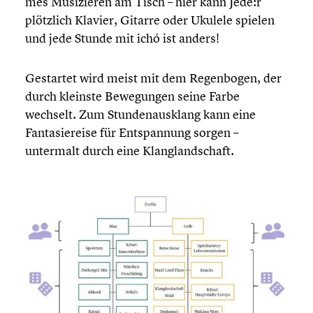
mes Musizie­ren am Tisch – hier kann Jede:r
plötzlich Klavier, Gitarre oder Ukulele spielen
und jede Stunde mit ichó ist anders!
Gestartet wird meist mit dem Regen­bo­gen, der
durch kleinste Bewegun­gen seine Farbe
wechselt. Zum Stunden­aus­klang kann eine
Fanta­sie­reise für Entspan­nung sorgen –
untermalt durch eine Klang­land­schaft.