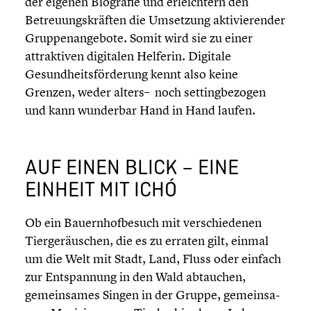
der eigenen Biografie und erleich­tern den
Betreu­ungs­kräf­ten die Umsetzung aktivie­ren­der
Gruppen­an­ge­bote. Somit wird sie zu einer
attrak­ti­ven digitalen Helferin. Digitale
Gesundheits­förderung kennt also keine
Grenzen, weder alters– noch setting­be­zo­gen
und kann wunderbar Hand in Hand laufen.
AUF EINEN BLICK – EINE
EINHEIT MIT ICHÓ
Ob ein Bauern­hof­be­such mit verschie­de­nen
Tierge­räu­schen, die es zu erraten gilt, einmal
um die Welt mit Stadt, Land, Fluss oder einfach
zur Entspan­nung in den Wald abtauchen,
gemein­sa­mes Singen in der Gruppe, gemein­sa­