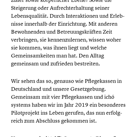
Steige­rung oder Aufrecht­erhal­tung seiner
Lebens­qua­li­tät. Durch Inter­ak­tio­nen und Erleb­
nisse innerhalb der Einrich­tung. Mit anderen
Bewoh­nen­den und Betreu­ungs­kräf­ten Zeit
verbrin­gen, sie kennen­zu­ler­nen, wissen woher
sie kommen, was ihnen liegt und welche
Gemein­sam­kei­ten man hat. Den Alltag
gemeinsam und zufrieden bestrei­ten.
Wir sehen das so, genauso wie Pflege­kas­sen in
Deutsch­land und unsere Gesetz­ge­bung.
Gemeinsam mit vier Pflege­kas­sen und ichó
systems haben wir im Jahr 2019 ein beson­de­res
Pilot­pro­jekt ins Leben gerufen, das nun erfolg­
reich zum Abschluss gekommen ist.