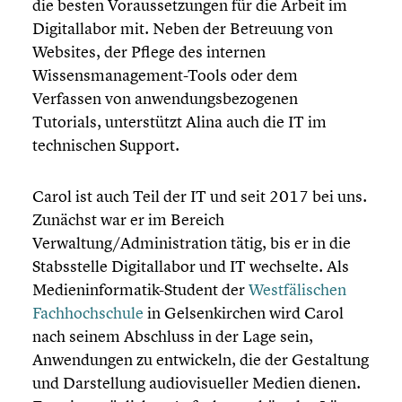
die besten Voraus­set­zun­gen für die Arbeit im
Digital­la­bor mit. Neben der Betreuung von
Websites, der Pflege des internen
Wissensmanagement-Tools oder dem
Verfassen von anwen­dungs­be­zo­ge­nen
Tutorials, unter­stützt Alina auch die IT im
techni­schen Support.
Carol ist auch Teil der IT und seit 2017 bei uns.
Zunächst war er im Bereich
Verwaltung/Administration tätig, bis er in die
Stabs­stelle Digital­la­bor und IT wechselte. Als
Medieninformatik-Student der
Westfä­li­schen
Fachhoch­schule
in Gelsen­kir­chen wird Carol
nach seinem Abschluss in der Lage sein,
Anwen­dun­gen zu entwi­ckeln, die der Gestal­tung
und Darstel­lung audio­vi­su­el­ler Medien dienen.