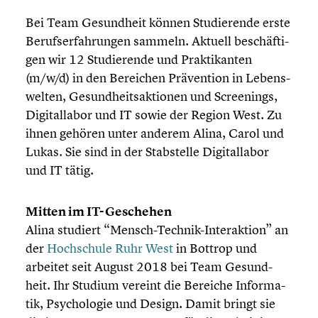
Bei Team Gesund­heit können Studie­rende erste
Berufs­er­fah­run­gen sammeln. Aktuell beschäf­ti­
gen wir 12 Studie­rende und Prakti­kan­ten
(m/w/d) in den Bereichen Präven­tion in Lebens­
wel­ten, Gesund­heits­ak­tio­nen und Scree­nings,
Digital­la­bor und IT sowie der Region West. Zu
ihnen gehören unter anderem Alina, Carol und
Lukas. Sie sind in der Stabstelle Digital­la­bor
und IT tätig.
Mitten im IT-Geschehen
Alina studiert “Mensch-Technik-Interaktion” an
der
Hochschule Ruhr West
in Bottrop und
arbeitet seit August 2018 bei Team Gesund­
heit. Ihr Studium vereint die Bereiche Infor­ma­
tik, Psycho­lo­gie und Design. Damit bringt sie