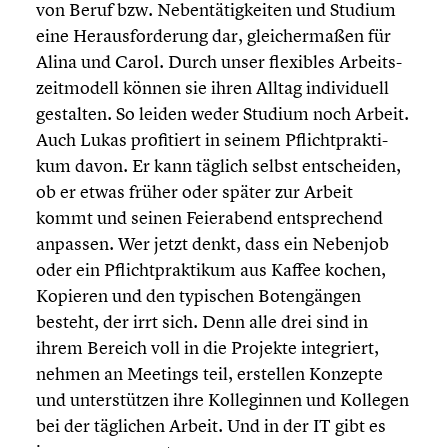
von Beruf bzw. Neben­tä­tig­kei­ten und Studium
eine Heraus­for­de­rung dar, gleicher­ma­ßen für
Alina und Carol. Durch unser flexibles Arbeits­
zeit­mo­dell können sie ihren Alltag indivi­du­ell
gestalten. So leiden weder Studium noch Arbeit.
Auch Lukas profi­tiert in seinem Pflicht­prak­ti­
kum davon. Er kann täglich selbst entschei­den,
ob er etwas früher oder später zur Arbeit
kommt und seinen Feier­abend entspre­chend
anpassen. Wer jetzt denkt, dass ein Nebenjob
oder ein Pflicht­prak­ti­kum aus Kaffee kochen,
Kopieren und den typischen Boten­gän­gen
besteht, der irrt sich. Denn alle drei sind in
ihrem Bereich voll in die Projekte integriert,
nehmen an Meetings teil, erstellen Konzepte
und unter­stüt­zen ihre Kolle­gin­nen und Kollegen
bei der täglichen Arbeit. Und in der IT gibt es