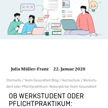
Julia Müller-Franz
22. Januar 2020
Start­seite
/
Team Gesund­heit Blog
/
Hochschule
/
Werkstu­
dent oder Pflicht­prak­ti­kum: Nebenjob bei Team Gesund­heit
OB WERKSTU­DENT ODER
PFLICHT­PRAK­TI­KUM: