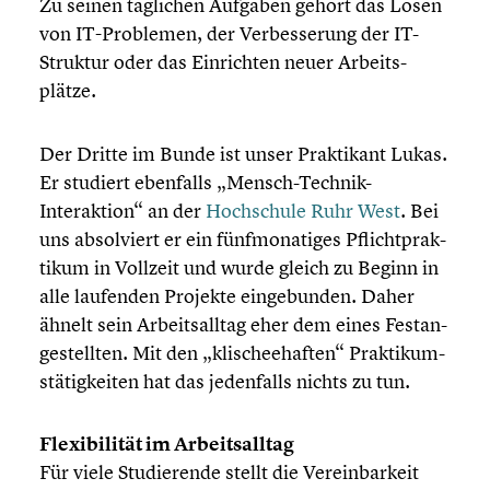
Zu seinen täglichen Aufgaben gehört das Lösen
von IT-Problemen, der Verbes­se­rung der IT-
Struktur oder das Einrich­ten neuer Arbeits­
plätze.
Der Dritte im Bunde ist unser Prakti­kant Lukas.
Er studiert ebenfalls „Mensch-Technik-
Interaktion“ an der
Hochschule Ruhr West
. Bei
uns absol­viert er ein fünfmo­na­ti­ges Pflicht­prak­
ti­kum in Vollzeit und wurde gleich zu Beginn in
alle laufenden Projekte einge­bun­den. Daher
ähnelt sein Arbeits­all­tag eher dem eines Festan­
ge­stell­ten. Mit den „klischee­haf­ten“ Prakti­kum­
s­tä­tig­kei­ten hat das jeden­falls nichts zu tun.
Flexi­bi­li­tät im Arbeits­all­tag
Für viele Studie­rende stellt die Verein­bar­keit