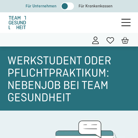
Zum
Für Unternehmen
Für Krankenkassen
Inhalt
springen
WERKSTUDENT ODER
PFLICHTPRAKTIKUM:
NEBENJOB BEI TEAM
GESUNDHEIT