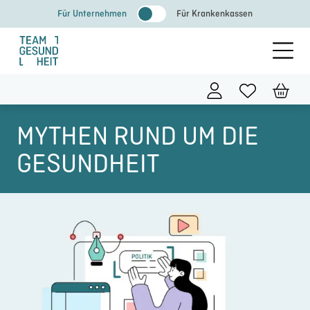
Zum
Für Unternehmen
Für Krankenkassen
Inhalt
springen
MYTHEN RUND UM DIE
GESUNDHEIT