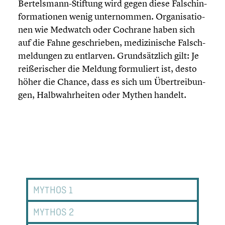
Bertelsmann-Stiftung wird gegen diese Falsch­in­
for­ma­tio­nen wenig unter­nom­men. Organi­sa­tio­
nen wie Medwatch oder Cochrane haben sich
auf die Fahne geschrie­ben, medizi­ni­sche Falsch­
mel­dun­gen zu entlarven. Grund­sätz­lich gilt: Je
reiße­ri­scher die Meldung formu­liert ist, desto
höher die Chance, dass es sich um Übertrei­bun­
gen, Halbwahr­hei­ten oder Mythen handelt.
MYTHOS 1
MYTHOS 2