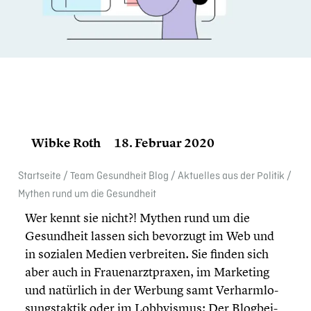
Wibke Roth
18. Februar 2020
Start­seite
/
Team Gesund­heit Blog
/
Aktuelles aus der Politik
/
Mythen rund um die Gesund­heit
Wer kennt sie nicht?! Mythen rund um die
Gesund­heit lassen sich bevorzugt im Web und
in sozialen Medien verbrei­ten. Sie finden sich
aber auch in Frauen­arzt­pra­xen, im Marketing
und natürlich in der Werbung samt Verharm­lo­
sungs­tak­tik oder im Lobby­is­mus: Der Blogbei­