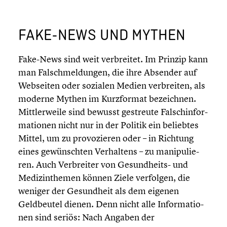
FAKE-NEWS UND MYTHEN
Fake-News sind weit verbrei­tet. Im Prinzip kann
man Falsch­mel­dun­gen, die ihre Absender auf
Webseiten oder sozialen Medien verbrei­ten, als
moderne Mythen im Kurzfor­mat bezeich­nen.
Mittler­weile sind bewusst gestreute Falsch­in­for­
ma­tio­nen nicht nur in der Politik ein beliebtes
Mittel, um zu provo­zie­ren oder – in Richtung
eines gewünsch­ten Verhal­tens – zu manipu­lie­
ren. Auch Verbrei­ter von Gesundheits- und
Medizin­the­men können Ziele verfolgen, die
weniger der Gesund­heit als dem eigenen
Geldbeu­tel dienen. Denn nicht alle Infor­ma­tio­
nen sind seriös: Nach Angaben der