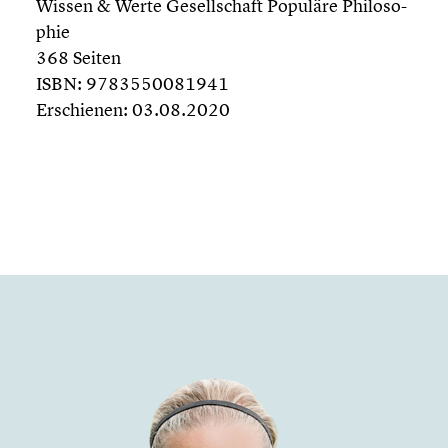
Wissen & Werte Gesell­schaft Populäre Philo­so­
phie
368 Seiten
ISBN: 9783550081941
Erschie­nen: 03.08.2020