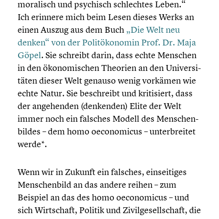
moralisch und psychisch schlech­tes Leben.“
Ich erinnere mich beim Lesen dieses Werks an
einen Auszug aus dem Buch
„Die Welt neu
denken“ von der Polit­öko­no­min Prof. Dr. Maja
Göpel
. Sie schreibt darin, dass echte Menschen
in den ökono­mi­schen Theorien an den Univer­si­
tä­ten dieser Welt genauso wenig vorkämen wie
echte Natur. Sie beschreibt und kriti­siert, dass
der angehen­den (denkenden) Elite der Welt
immer noch ein falsches Modell des Menschen­
bil­des – dem homo oecono­micus – unter­brei­tet
werde*.
Wenn wir in Zukunft ein falsches, einsei­ti­ges
Menschen­bild an das andere reihen – zum
Beispiel an das des homo oecono­micus – und
sich Wirtschaft, Politik und Zivil­ge­sell­schaft, die