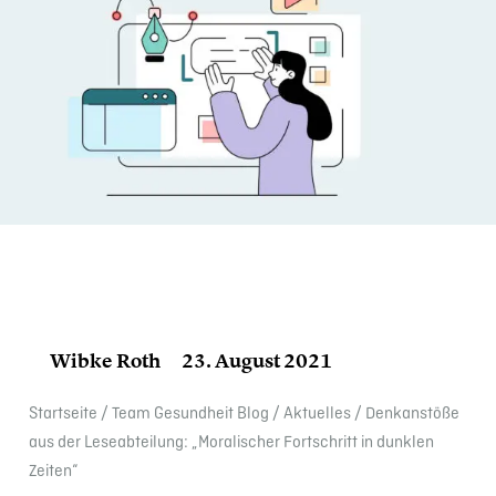
Wibke Roth
23. August 2021
Start­seite
/
Team Gesund­heit Blog
/
Aktuelles
/
Denkan­stöße
aus der Leseab­tei­lung: „Morali­scher Fortschritt in dunklen
Zeiten“