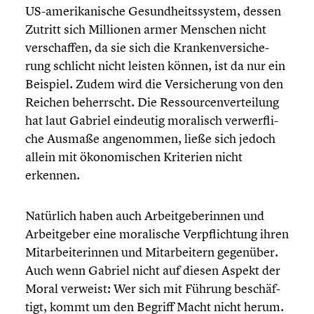
US-amerikanische Gesund­heits­sys­tem, dessen
Zutritt sich Millionen armer Menschen nicht
verschaf­fen, da sie sich die Kranken­ver­si­che­
rung schlicht nicht leisten können, ist da nur ein
Beispiel. Zudem wird die Versi­che­rung von den
Reichen beherrscht. Die Ressour­cen­ver­tei­lung
hat laut Gabriel eindeutig moralisch verwerf­li­
che Ausmaße angenom­men, ließe sich jedoch
allein mit ökono­mi­schen Kriterien nicht
erkennen.
Natürlich haben auch Arbeit­ge­be­rin­nen und
Arbeit­ge­ber eine morali­sche Verpflich­tung ihren
Mitar­bei­te­rin­nen und Mitar­bei­tern gegenüber.
Auch wenn Gabriel nicht auf diesen Aspekt der
Moral verweist: Wer sich mit Führung beschäf­
tigt, kommt um den Begriff Macht nicht herum.