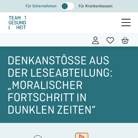
Zum
Für Unternehmen
Für Krankenkassen
Inhalt
springen
DENKANSTÖSSE AUS D
ER LESEABTEILUNG: „
MORALISCHER F
ORTSCHRITT IN D
UNKLEN ZEITEN“