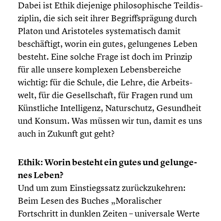
Dabei ist Ethik diejenige philo­so­phi­sche Teildis­
zi­plin, die sich seit ihrer Begriffs­prä­gung durch
Platon und Aristo­te­les syste­ma­tisch damit
beschäf­tigt, worin ein gutes, gelun­ge­nes Leben
besteht. Eine solche Frage ist doch im Prinzip
für alle unsere komplexen Lebens­be­rei­che
wichtig: für die Schule, die Lehre, die Arbeits­
welt, für die Gesell­schaft, für Fragen rund um
Künst­li­che Intel­li­genz, Natur­schutz, Gesund­heit
und Konsum. Was müssen wir tun, damit es uns
auch in Zukunft gut geht?
Ethik: Worin besteht ein gutes und gelun­ge­
nes Leben?​
Und um zum Einstiegs­satz zurück­zu­keh­ren:
Beim Lesen des Buches „Morali­scher
Fortschritt in dunklen Zeiten – univer­sale Werte