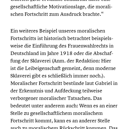
gesell­schaft­li­che Motiva­ti­ons­lage, die morali­
schen Fortschritt zum Ausdruck brachte.“
Ein weiteres Beispiel unseres morali­schen
Fortschritts ist histo­risch betrach­tet beispiels­
weise die Einfüh­rung des Frauen­wahl­rechts in
Deutsch­land im Jahre 1918 oder die Abschaf­
fung der Sklaverei (Anm. der Redaktion: Hier
ist die Leibei­gen­schaft gemeint, denn moderne
Sklaverei gibt es schließ­lich immer noch.).
Morali­scher Fortschritt bestünde laut Gabriel in
der Erkennt­nis und Aufde­ckung teilweise
verbor­ge­ner morali­scher Tatsachen. Das
bedeutet unter anderem auch: Wenn es an einer
Stelle zu gesell­schaft­li­chem morali­schem
Fortschritt kommt, kann es an anderer Stelle
auch zu morali­schem Rückschritt kommen. Das