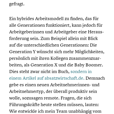
gefragt.
Ein hybrides Arbeits­mo­dell zu finden, das für
alle Genera­tio­nen funktio­niert, kann jedoch für
Arbeit­ge­be­rin­nen und Arbeit­ge­ber eine Heraus­
for­de­rung sein. Zum Beispiel allein mit Blick
auf die unter­schied­li­chen Genera­tio­nen: Die
Genera­tion Y wünscht sich mehr Möglich­kei­ten,
persön­lich mit ihren Kollegen zusam­men­zu­ar­
bei­ten, als Genera­tion X und die Baby Boomer.
Dies steht zwar nicht im Buch,
sondern in
einem Artikel auf absatzwirtschaft.de.
Demnach
gebe es einen neuen Arbeitnehmerinnen- und
Arbeit­neh­mer­typ, der überall produktiv sein
wolle, sozusagen remote. Fragen, die sich
Führungs­kräfte heute stellen müssen, lauten:
Wie entwickle ich mein Team unabhän­gig vom