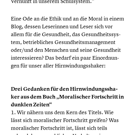
Vernunft in unserem Schul­sys­tem.“
Eine Ode an die Ethik und an die Moral in einem
Blog, dessen Leserin­nen und Leser sich vor
allem für die Gesund­heit, das Gesund­heits­sys­
tem, betrieb­li­ches Gesundheits­management
oder/und den Menschen und seine Gesund­heit
inter­es­sie­ren? Das bedarf ein paar Einord­nun­
gen für unser aller Hirnwin­dungs­sha­ker:
Drei Gedanken für den Hirnwin­dungs­sha­
ker aus dem Buch „Morali­scher Fortschritt in
dunklen Zeiten“
1. Wir nähern uns dem Kern des Titels. Wie
lässt sich morali­scher Fortschritt greifen? Was
morali­scher Fortschritt ist, lässt sich teils