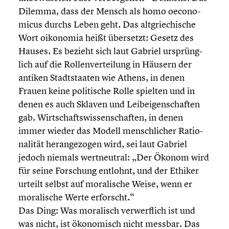
Dilemma, dass der Mensch als homo oecono­
micus durchs Leben geht. Das altgrie­chi­sche
Wort oikonomia heißt übersetzt: Gesetz des
Hauses. Es bezieht sich laut Gabriel ursprüng­
lich auf die Rollen­ver­tei­lung in Häusern der
antiken Stadt­staa­ten wie Athens, in denen
Frauen keine politi­sche Rolle spielten und in
denen es auch Sklaven und Leibei­gen­schaf­ten
gab. Wirtschafts­wis­sen­schaf­ten, in denen
immer wieder das Modell mensch­li­cher Ratio­
na­li­tät heran­ge­zo­gen wird, sei laut Gabriel
jedoch niemals wertneu­tral: „Der Ökonom wird
für seine Forschung entlohnt, und der Ethiker
urteilt selbst auf morali­sche Weise, wenn er
morali­sche Werte erforscht.“
Das Ding: Was moralisch verwerf­lich ist und
was nicht, ist ökono­misch nicht messbar. Das