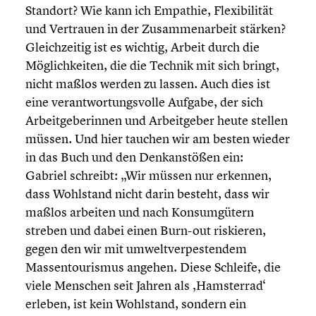
Standort? Wie kann ich Empathie, Flexi­bi­li­tät
und Vertrauen in der Zusam­men­ar­beit stärken?
Gleich­zei­tig ist es wichtig, Arbeit durch die
Möglich­kei­ten, die die Technik mit sich bringt,
nicht maßlos werden zu lassen. Auch dies ist
eine verant­wor­tungs­volle Aufgabe, der sich
Arbeit­ge­be­rin­nen und Arbeit­ge­ber heute stellen
müssen. Und hier tauchen wir am besten wieder
in das Buch und den Denkan­stö­ßen ein:
Gabriel schreibt: „Wir müssen nur erkennen,
dass Wohlstand nicht darin besteht, dass wir
maßlos arbeiten und nach Konsum­gü­tern
streben und dabei einen Burn-out riskieren,
gegen den wir mit umwelt­ver­pes­ten­dem
Massen­tou­ris­mus angehen. Diese Schleife, die
viele Menschen seit Jahren als ‚Hamster­rad‘
erleben, ist kein Wohlstand, sondern ein