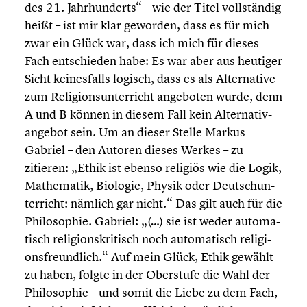
des 21. Jahrhun­derts“ – wie der Titel vollstän­dig
heißt – ist mir klar geworden, dass es für mich
zwar ein Glück war, dass ich mich für dieses
Fach entschie­den habe: Es war aber aus heutiger
Sicht keines­falls logisch, dass es als Alter­na­tive
zum Religi­ons­un­ter­richt angeboten wurde, denn
A und B können in diesem Fall kein Alter­na­tiv­
an­ge­bot sein. Um an dieser Stelle Markus
Gabriel – den Autoren dieses Werkes – zu
zitieren: „Ethik ist ebenso religiös wie die Logik,
Mathe­ma­tik, Biologie, Physik oder Deutsch­un­
ter­richt: nämlich gar nicht.“ Das gilt auch für die
Philo­so­phie. Gabriel: „(…) sie ist weder automa­
tisch religi­ons­kri­tisch noch automa­tisch religi­
ons­freund­lich.“ Auf mein Glück, Ethik gewählt
zu haben, folgte in der Oberstufe die Wahl der
Philo­so­phie – und somit die Liebe zu dem Fach,