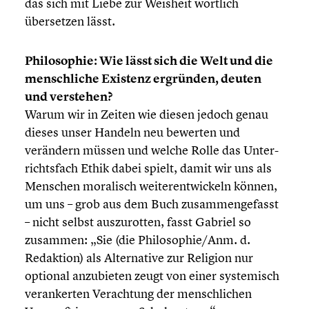
das sich mit Liebe zur Weisheit wörtlich
überset­zen lässt.
Philo­so­phie: Wie lässt sich die Welt und die
mensch­li­che Existenz ergründen, deuten
und verstehen?
Warum wir in Zeiten wie diesen jedoch genau
dieses unser Handeln neu bewerten und
verändern müssen und welche Rolle das Unter­
richts­fach Ethik dabei spielt, damit wir uns als
Menschen moralisch weiter­ent­wi­ckeln können,
um uns – grob aus dem Buch zusam­men­ge­fasst
– nicht selbst auszu­rot­ten, fasst Gabriel so
zusammen: „Sie (die Philosophie/Anm. d.
Redaktion) als Alter­na­tive zur Religion nur
optional anzubie­ten zeugt von einer syste­misch
veran­ker­ten Verach­tung der mensch­li­chen