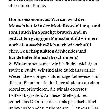
aber nur am Rande.
Homo oecono­micus: Warum wird der
Mensch heute in der Modell­vor­stel­lung – und
somit auch im Sprach­ge­brauch und im
gedachten gängigen Menschen­bild – immer
noch als ausschließ­lich nach wirtschaft­li­
chen Gesichts­punk­ten denkender und
handeln­der Mensch beschrie­ben?
2. Wir kommen zum – wie ich finde – wichtigen
zweiten Punkt: Wir sind also durchaus soziale
Wesen, die – übrigens als einzige Lebewesen auf
diesem Planeten – in der Lage sind, uns an einer
Moral zu orien­tie­ren, die wir als oberstes
Leitziel begreifen. An dieser Stelle gibt es
jedoch das Dilemma des – teils gesell­schaft­lich
unbewuss­ten oder verbor­ge­nen – Denkens: Das