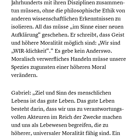
Jahrhun­derts mit ihren Diszi­pli­nen zusam­men­
tun müssen, ohne die philo­so­phi­sche Ethik von
anderen wissen­schaft­li­chen Erkennt­nis­sen zu
isolieren. All das müsse „im Sinne einer neuen
Aufklä­rung“ geschehen. Er schreibt, dass Geist
und höhere Moralität möglich sind: „Wir sind
„WIR-klichkeit“.“ Es gebe kein Anderswo.
Moralisch verwerf­li­ches Handeln müsse unsere
Spezies zugunsten einer höheren Moral
verändern.
Gabriel: „Ziel und Sinn des mensch­li­chen
Lebens ist das gute Leben. Das gute Leben
besteht darin, dass wir uns zu verant­wor­tungs­
vol­len Akteuren im Reich der Zwecke machen
und uns als Lebewesen begreifen, die zu
höherer, univer­sa­ler Moralität fähig sind. Ein