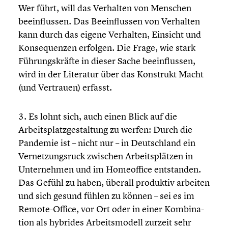
Wer führt, will das Verhalten von Menschen
beein­flus­sen. Das Beein­flus­sen von Verhalten
kann durch das eigene Verhalten, Einsicht und
Konse­quen­zen erfolgen. Die Frage, wie stark
Führungs­kräfte in dieser Sache beein­flus­sen,
wird in der Literatur über das Konstrukt Macht
(und Vertrauen) erfasst.
3. Es lohnt sich, auch einen Blick auf die
Arbeits­platz­ge­stal­tung zu werfen: Durch die
Pandemie ist – nicht nur – in Deutsch­land ein
Vernet­zungs­ruck zwischen Arbeits­plät­zen in
Unter­neh­men und im Homeof­fice entstan­den.
Das Gefühl zu haben, überall produktiv arbeiten
und sich gesund fühlen zu können – sei es im
Remote-Office, vor Ort oder in einer Kombi­na­
tion als hybrides Arbeits­mo­dell zurzeit sehr