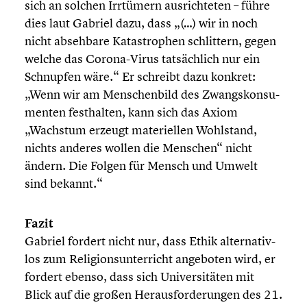
sich an solchen Irrtümern ausrich­te­ten – führe
dies laut Gabriel dazu, dass „(…) wir in noch
nicht absehbare Katastro­phen schlit­tern, gegen
welche das Corona-Virus tatsäch­lich nur ein
Schnupfen wäre.“ Er schreibt dazu konkret:
„Wenn wir am Menschen­bild des Zwangs­kon­su­
men­ten festhal­ten, kann sich das Axiom
„Wachstum erzeugt materi­el­len Wohlstand,
nichts anderes wollen die Menschen“ nicht
ändern. Die Folgen für Mensch und Umwelt
sind bekannt.“
Fazit
Gabriel fordert nicht nur, dass Ethik alter­na­tiv­
los zum Religi­ons­un­ter­richt angeboten wird, er
fordert ebenso, dass sich Univer­si­tä­ten mit
Blick auf die großen Heraus­for­de­run­gen des 21.