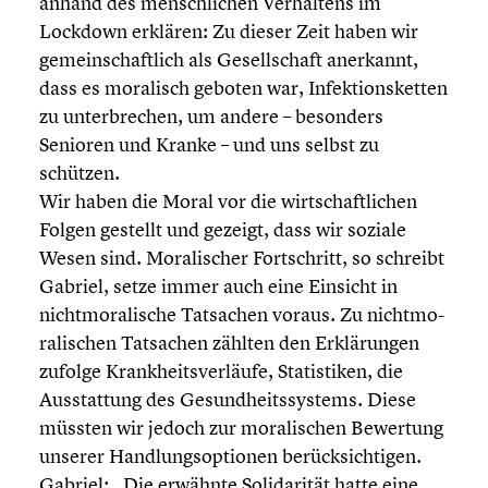
anhand des mensch­li­chen Verhal­tens im
Lockdown erklären: Zu dieser Zeit haben wir
gemein­schaft­lich als Gesell­schaft anerkannt,
dass es moralisch geboten war, Infek­ti­ons­ket­ten
zu unter­bre­chen, um andere – besonders
Senioren und Kranke – und uns selbst zu
schützen.
Wir haben die Moral vor die wirtschaft­li­chen
Folgen gestellt und gezeigt, dass wir soziale
Wesen sind. Morali­scher Fortschritt, so schreibt
Gabriel, setze immer auch eine Einsicht in
nicht­mo­ra­li­sche Tatsachen voraus. Zu nicht­mo­
ra­li­schen Tatsachen zählten den Erklä­run­gen
zufolge Krank­heits­ver­läufe, Statis­ti­ken, die
Ausstat­tung des Gesund­heits­sys­tems. Diese
müssten wir jedoch zur morali­schen Bewertung
unserer Handlungs­op­tio­nen berück­sich­ti­gen.
Gabriel: „Die erwähnte Solida­ri­tät hatte eine