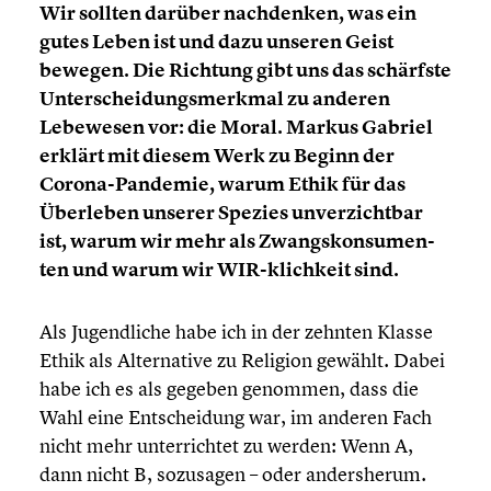
Wir sollten darüber nachden­ken, was ein
gutes Leben ist und dazu unseren Geist
bewegen. Die Richtung gibt uns das schärfste
Unter­schei­dungs­merk­mal zu anderen
Lebewesen vor: die Moral. Markus Gabriel
erklärt mit diesem Werk zu Beginn der
Corona-Pandemie, warum Ethik für das
Überleben unserer Spezies unver­zicht­bar
ist, warum wir mehr als Zwangs­kon­su­men­
ten und warum wir WIR-klichkeit sind.
Als Jugend­li­che habe ich in der zehnten Klasse
Ethik als Alter­na­tive zu Religion gewählt. Dabei
habe ich es als gegeben genommen, dass die
Wahl eine Entschei­dung war, im anderen Fach
nicht mehr unter­rich­tet zu werden: Wenn A,
dann nicht B, sozusagen – oder anders­herum.