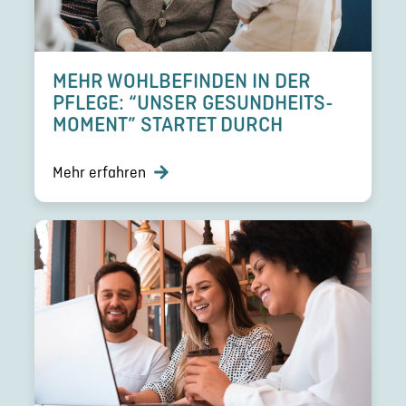
MEHR WOHLBE­FIN­DEN IN DER
PFLEGE: “UNSER GESUND­HEITS­
MO­MENT” STARTET DURCH
Mehr erfahren