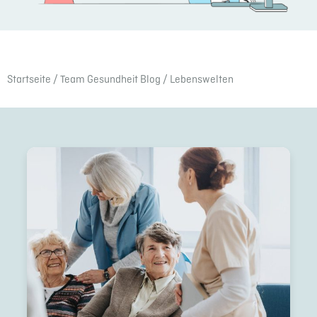
Start­seite
/
Team Gesund­heit Blog
/ Lebens­wel­ten