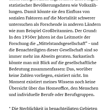
statis­ti­scher Bevöl­ke­rungs­da­ten wie Volks­zäh­
lun­gen. Damit könnte sie den Einfluss von
sozialen Faktoren auf die Morta­li­tät schwerer
unter­su­chen als Forschende in anderen Ländern
wie zum Beispiel Großbri­tan­nien. Der Grund:
In den 1950er Jahren ist das Leitmotiv der
Forschung die „Mittel­stands­ge­sell­schaft“ – und
die Benach­tei­lig­ten dieser Gesell­schaft sind so
immer mehr ins Abseits geraten. Sarkas­tisch
könnte man mit Blick auf die gesell­schaft­li­che
Bedeutung zusam­men­fas­sen: Das, worüber
keine Zahlen vorliegen, existiert nicht. Im
Moment existiert meines Wissens noch keine
Übersicht über das Homeof­fice, den Menschen
und indivi­du­elle Berufe oder Berufs­grup­pen.
* Die Sterb­lich­keit in benach­tei­lig­ten Gebieten