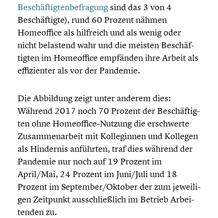
Beschäftigtenbefragung
sind das 3 von 4
Beschäf­tigte), rund 60 Prozent nähmen
Homeof­fice als hilfreich und als wenig oder
nicht belastend wahr und die meisten Beschäf­
tig­ten im Homeof­fice empfänden ihre Arbeit als
effizi­en­ter als vor der Pandemie.
Die Abbildung zeigt unter anderem dies:
Während 2017 noch 70 Prozent der Beschäf­tig­
ten ohne Homeoffice-Nutzung die erschwerte
Zusam­men­ar­beit mit Kolle­gin­nen und Kollegen
als Hindernis anführten, traf dies während der
Pandemie nur noch auf 19 Prozent im
April/Mai, 24 Prozent im Juni/Juli und 18
Prozent im September/Oktober der zum jewei­li­
gen Zeitpunkt ausschließ­lich im Betrieb Arbei­
ten­den zu.