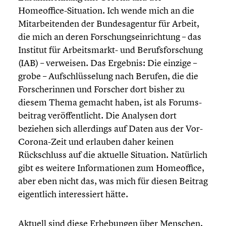
Homeoffice-Situation. Ich wende mich an die
Mitar­bei­ten­den der Bundes­agen­tur für Arbeit,
die mich an deren Forschungs­ein­rich­tung – das
Institut für Arbeitsmarkt- und Berufs­for­schung
(IAB) – verweisen. Das Ergebnis: Die einzige –
grobe – Aufschlüs­se­lung nach Berufen, die die
Forsche­rin­nen und Forscher dort bisher zu
diesem Thema gemacht haben, ist als Forums­
bei­trag veröf­fent­licht. Die Analysen dort
beziehen sich aller­dings auf Daten aus der Vor-
Corona-Zeit und erlauben daher keinen
Rückschluss auf die aktuelle Situation. Natürlich
gibt es weitere Infor­ma­tio­nen zum Homeof­fice,
aber eben nicht das, was mich für diesen Beitrag
eigent­lich inter­es­siert hätte.
Aktuell sind diese Erhebun­gen über Menschen,