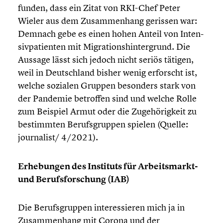
fun­den, dass ein Zitat von RKI-Chef Peter
Wieler aus dem Zusam­men­hang gerissen war:
Demnach gebe es einen hohen Anteil von Inten­
siv­pa­ti­en­ten mit Migra­ti­ons­hin­ter­grund. Die
Aussage lässt sich jedoch nicht seriös tätigen,
weil in Deutsch­land bisher wenig erforscht ist,
welche sozialen Gruppen besonders stark von
der Pandemie betroffen sind und welche Rolle
zum Beispiel Armut oder die Zugehö­rig­keit zu
bestimm­ten Berufs­grup­pen spielen (Quelle:
journalist/ 4/2021).
Erhebun­gen des Instituts für Arbeitsmarkt-
und Berufs­for­schung (IAB)
Die Berufs­grup­pen inter­es­sie­ren mich ja in
Zusam­men­hang mit Corona und der