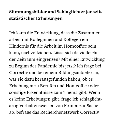
Stimmungs­bil­der und Schlag­lich­ter jenseits
statis­ti­scher Erhebun­gen
Ich kann die Entwick­lung, dass die Zusam­men­
ar­beit mit Kolle­gin­nen und Kollegen ein
Hindernis für die Arbeit im Homeof­fice sein
kann, nachvoll­zie­hen. Lässt sich da vielleicht
der Zeitraum eingren­zen? Mit einer Entwick­lung
zu Beginn der Pandemie bis jetzt? Ich frage bei
Correctiv und bei einem Bildungs­an­bie­ter an,
was sie dazu heraus­ge­fun­den haben, ob es
Erhebun­gen zu Berufen und Homeof­fice oder
sonstige Erkennt­nisse zum Thema gibt. Wenn
es keine Erhebun­gen gibt, frage ich schlag­licht­
ar­tig Verhal­tens­wei­sen von Firmen zur Sache
ab, befrage das Recher­chen­etz­werk Correctiv