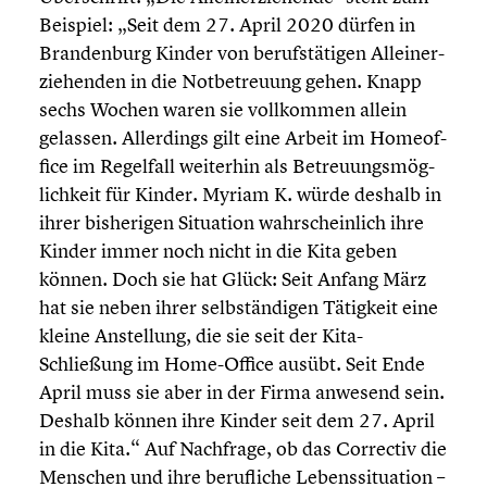
Beispiel: „Seit dem 27. April 2020 dürfen in
Branden­burg Kinder von berufs­tä­ti­gen Allein­er­
zie­hen­den in die Notbe­treu­ung gehen. Knapp
sechs Wochen waren sie vollkom­men allein
gelassen. Aller­dings gilt eine Arbeit im Homeof­
fice im Regelfall weiterhin als Betreu­ungs­mög­
lich­keit für Kinder. Myriam K. würde deshalb in
ihrer bishe­ri­gen Situation wahrschein­lich ihre
Kinder immer noch nicht in die Kita geben
können. Doch sie hat Glück: Seit Anfang März
hat sie neben ihrer selbstän­di­gen Tätigkeit eine
kleine Anstel­lung, die sie seit der Kita-
Schließung im Home-Office ausübt. Seit Ende
April muss sie aber in der Firma anwesend sein.
Deshalb können ihre Kinder seit dem 27. April
in die Kita.“ Auf Nachfrage, ob das Correctiv die
Menschen und ihre beruf­li­che Lebens­si­tua­tion –