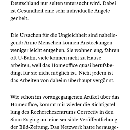
Deutsch­land nur selten unter­sucht wird. Dabei
ist Gesund­heit eine sehr indivi­du­elle Angele­
gen­heit.
Die Ursachen für die Ungleich­heit sind nahelie­
gend: Arme Menschen können Anste­ckun­gen
weniger leicht entgehen. Sie wohnen eng, fahren
oft U‑Bahn, viele können nicht zu Hause
arbeiten, weil das Homeof­fice quasi berufs­be­
dingt für sie nicht möglich ist. Nicht jedem ist
das Arbeiten von daheim überhaupt vergönnt.
Wie schon im voran­ge­gan­ge­nen Artikel über das
Homeof­fice, kommt mir wieder die Richtig­stel­
lung des Recher­che­zen­trums Correctiv in den
Sinn: Es ging um eine sensible Veröf­fent­li­chung
der Bild-Zeitung. Das Netzwerk hatte heraus­ge­