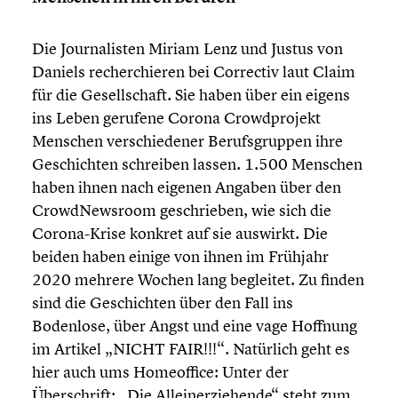
Die Journa­lis­ten Miriam Lenz und Justus von
Daniels recher­chie­ren bei Correctiv laut Claim
für die Gesell­schaft. Sie haben über ein eigens
ins Leben gerufene Corona Crowd­pro­jekt
Menschen verschie­de­ner Berufs­grup­pen ihre
Geschich­ten schreiben lassen. 1.500 Menschen
haben ihnen nach eigenen Angaben über den
Crowd­News­room geschrie­ben, wie sich die
Corona-Krise konkret auf sie auswirkt. Die
beiden haben einige von ihnen im Frühjahr
2020 mehrere Wochen lang begleitet. Zu finden
sind die Geschich­ten über den Fall ins
Bodenlose, über Angst und eine vage Hoffnung
im Artikel „NICHT FAIR!!!“. Natürlich geht es
hier auch ums Homeof­fice: Unter der
Überschrift: „Die Allein­er­zie­hende“ steht zum