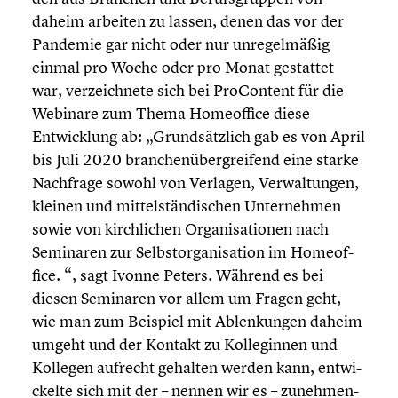
daheim arbeiten zu lassen, denen das vor der
Pandemie gar nicht oder nur unregel­mä­ßig
einmal pro Woche oder pro Monat gestattet
war, verzeich­nete sich bei ProCon­tent für die
Webinare zum Thema Homeof­fice diese
Entwick­lung ab: „Grund­sätz­lich gab es von April
bis Juli 2020 branchen­über­grei­fend eine starke
Nachfrage sowohl von Verlagen, Verwal­tun­gen,
kleinen und mittel­stän­di­schen Unter­neh­men
sowie von kirch­li­chen Organi­sa­tio­nen nach
Seminaren zur Selbst­or­ga­ni­sa­tion im Homeof­
fice. “, sagt Ivonne Peters. Während es bei
diesen Seminaren vor allem um Fragen geht,
wie man zum Beispiel mit Ablen­kun­gen daheim
umgeht und der Kontakt zu Kolle­gin­nen und
Kollegen aufrecht gehalten werden kann, entwi­
ckelte sich mit der – nennen wir es – zuneh­men­