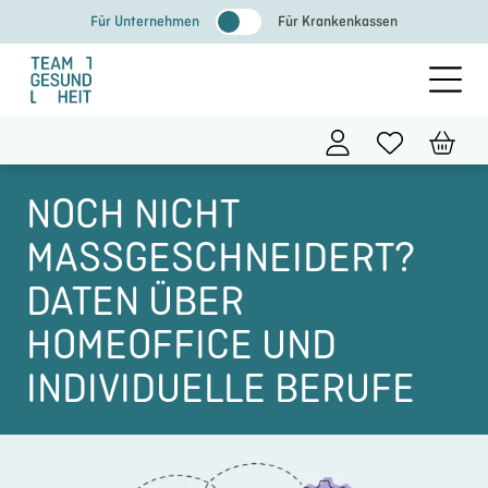
Zum
Für Unternehmen
Für Krankenkassen
Inhalt
springen
NOCH NICHT
MASSGESCHNEIDERT? D
ATEN ÜBER H
OMEOFFICE UND I
NDIVIDUELLE BERUFE