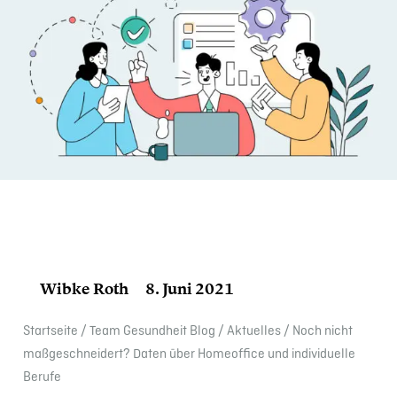
Wibke Roth
8. Juni 2021
Start­seite
/
Team Gesund­heit Blog
/
Aktuelles
/
Noch nicht
maßge­schnei­dert? Daten über Homeof­fice und indivi­du­elle
Berufe