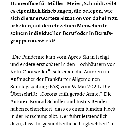
Homeof­fice für Müller, Meier, Schmidt: Gibt
es eigent­lich Erhebun­gen, die belegen, wie
sich die unerwar­tete Situation von daheim zu
arbeiten, auf den einzelnen Menschen in
seinem indivi­du­el­len Beruf oder in Berufs­
grup­pen auswirkt?
„Die Pandemie kam vom Après-Ski in Ischgl
und endete erst später in den Hochhäu­sern von
Köln-Chorweiler“, schreiben die Autoren im
Aufmacher der Frank­fur­ter Allge­mei­nen
Sonntags­zei­tung (FAS) vom 9. Mai 2021. Die
Überschrift: „Corona trifft gerade Arme.“ Die
Autoren Konrad Schuller und Justus Bender
haben recher­chiert, dass es einen blinden Fleck
in der Forschung gibt. Der führt letzt­end­lich
dazu, dass die gesund­heit­li­che Ungleich­heit* in