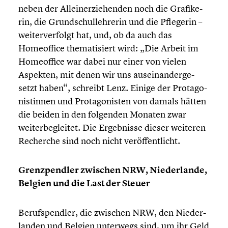
neben der Allein­er­zie­hen­den noch die Grafi­ke­
rin, die Grund­schul­leh­re­rin und die Pflegerin –
weiter­ver­folgt hat, und, ob da auch das
Homeof­fice thema­ti­siert wird: „Die Arbeit im
Homeof­fice war dabei nur einer von vielen
Aspekten, mit denen wir uns ausein­an­der­ge­
setzt haben“, schreibt Lenz. Einige der Protago­
nis­tin­nen und Protago­nis­ten von damals hätten
die beiden in den folgenden Monaten zwar
weiter­be­glei­tet. Die Ergeb­nisse dieser weiteren
Recherche sind noch nicht veröf­fent­licht.
Grenz­pend­ler zwischen NRW, Nieder­lande,
Belgien und die Last der Steuer
Berufs­pend­ler, die zwischen NRW, den Nieder­
lan­den und Belgien unterwegs sind, um ihr Geld