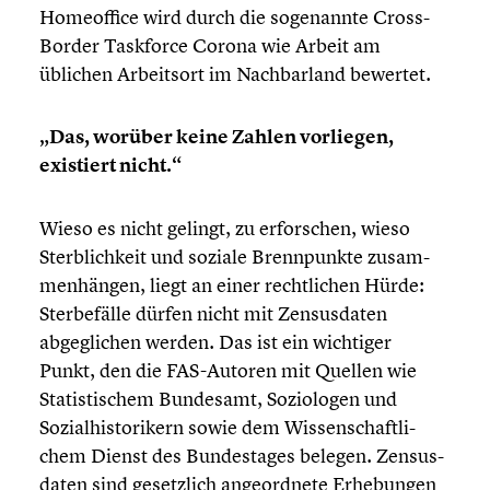
Homeof­fice wird durch die sogenannte Cross-
Border Taskforce Corona wie Arbeit am
üblichen Arbeits­ort im Nachbar­land bewertet.
„Das, worüber keine Zahlen vorliegen,
existiert nicht.“
Wieso es nicht gelingt, zu erfor­schen, wieso
Sterb­lich­keit und soziale Brenn­punkte zusam­
men­hän­gen, liegt an einer recht­li­chen Hürde:
Sterbe­fälle dürfen nicht mit Zensus­da­ten
abgegli­chen werden. Das ist ein wichtiger
Punkt, den die FAS-Autoren mit Quellen wie
Statis­ti­schem Bundesamt, Sozio­lo­gen und
Sozial­his­to­ri­kern sowie dem Wissen­schaft­li­
chem Dienst des Bundes­ta­ges belegen. Zensus­
da­ten sind gesetz­lich angeord­nete Erhebun­gen