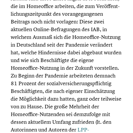
die im Homeof­fice arbeiten, die zum Veröf­fent­
li­chungs­zeit­punkt des voran­ge­gan­ge­nen
Beitrags noch nicht vorlagen: Diese zwei
aktuellen Online-Befragungen des IAB, in
welchem Ausmaß sich die Homeoffice-Nutzung
in Deutsch­land seit der Pandemie verändert
hat, welche Hinder­nisse dabei abgebaut wurden
und wie sich Beschäf­tigte die eigene
Homeoffice-Nutzung in der Zukunft vorstel­len.
Zu Beginn der Pandemie arbei­te­ten demnach
81 Prozent der sozial­ver­si­che­rungs­pflich­tig
Beschäf­tig­ten, die nach eigener Einschät­zung
die Möglich­keit dazu hatten, ganz oder teilweise
von zu Hause. Die große Mehrheit der
Homeoffice-Nutzenden sei demzu­folge mit
dessen aktuellem Umfang zufrieden (lt. den
Autorin­nen und Autoren der
LPP-