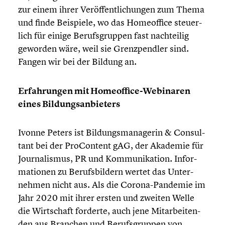
zur einem ihrer Veröf­fent­li­chun­gen zum Thema
und finde Beispiele, wo das Homeof­fice steuer­
lich für einige Berufs­grup­pen fast nachtei­lig
geworden wäre, weil sie Grenz­pend­ler sind.
Fangen wir bei der Bildung an.
Erfah­run­gen mit Homeoffice-Webinaren
eines Bildungs­an­bie­ters
Ivonne Peters ist Bildungs­ma­na­ge­rin & Consul­
tant bei der ProCon­tent gAG, der Akademie für
Journa­lis­mus, PR und Kommu­ni­ka­tion. Infor­
ma­tio­nen zu Berufs­bil­dern wertet das Unter­
neh­men nicht aus. Als die Corona-Pandemie im
Jahr 2020 mit ihrer ersten und zweiten Welle
die Wirtschaft forderte, auch jene Mitar­bei­ten­
den aus Branchen und Berufs­grup­pen von