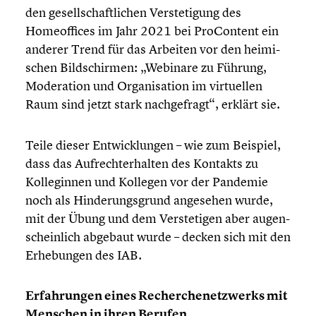
den gesell­schaft­li­chen Verste­ti­gung des
Homeof­fices im Jahr 2021 bei ProCon­tent ein
anderer Trend für das Arbeiten vor den heimi­
schen Bildschir­men: „Webinare zu Führung,
Modera­tion und Organi­sa­tion im virtu­el­len
Raum sind jetzt stark nachge­fragt“, erklärt sie.
Teile dieser Entwick­lun­gen – wie zum Beispiel,
dass das Aufrecht­erhal­ten des Kontakts zu
Kolle­gin­nen und Kollegen vor der Pandemie
noch als Hinde­rungs­grund angesehen wurde,
mit der Übung und dem Verste­ti­gen aber augen­
schein­lich abgebaut wurde – decken sich mit den
Erhebun­gen des IAB.
Erfah­run­gen eines Recher­chen­etz­werks mit
Menschen in ihren Berufen