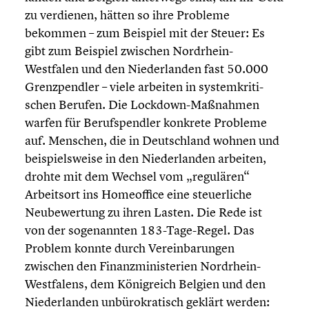
zu verdienen, hätten so ihre Probleme
bekommen – zum Beispiel mit der Steuer: Es
gibt zum Beispiel zwischen Nordrhein-
Westfalen und den Nieder­lan­den fast 50.000
Grenz­pend­ler – viele arbeiten in system­kri­ti­
schen Berufen. Die Lockdown-Maßnahmen
warfen für Berufs­pend­ler konkrete Probleme
auf. Menschen, die in Deutsch­land wohnen und
beispiels­weise in den Nieder­lan­den arbeiten,
drohte mit dem Wechsel vom „regulären“
Arbeits­ort ins Homeof­fice eine steuer­li­che
Neube­wer­tung zu ihren Lasten. Die Rede ist
von der sogenann­ten 183-Tage-Regel. Das
Problem konnte durch Verein­ba­run­gen
zwischen den Finanz­mi­nis­te­rien Nordrhein-
Westfalens, dem König­reich Belgien und den
Nieder­lan­den unbüro­kra­tisch geklärt werden: