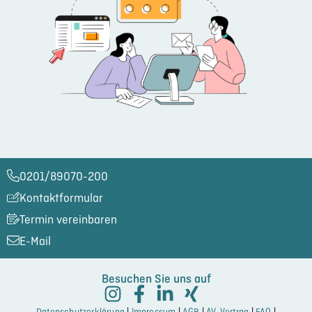
0201/89070-200​
Kontaktformular
Termin vereinbaren
E-Mail
Besuchen Sie uns auf
Datenschutzerklärung
|
Impressum
|
AGB
|
AV-Vertrag
|
FAQ
|