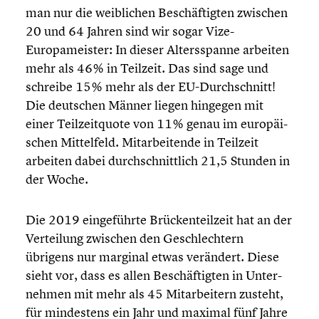
man nur die weibli­chen Beschäf­tig­ten zwischen
20 und 64 Jahren sind wir sogar Vize-
Europameister: In dieser Alters­spanne arbeiten
mehr als 46% in Teilzeit. Das sind sage und
schreibe 15% mehr als der EU-Durchschnitt!
Die deutschen Männer liegen hingegen mit
einer Teilzeit­quote von 11% genau im europäi­
schen Mittel­feld. Mitar­bei­tende in Teilzeit
arbeiten dabei durch­schnitt­lich 21,5 Stunden in
der Woche.
Die 2019 einge­führte Brücken­teil­zeit hat an der
Vertei­lung zwischen den Geschlech­tern
übrigens nur marginal etwas verändert. Diese
sieht vor, dass es allen Beschäf­tig­ten in Unter­
neh­men mit mehr als 45 Mitar­bei­tern zusteht,
für mindes­tens ein Jahr und maximal fünf Jahre