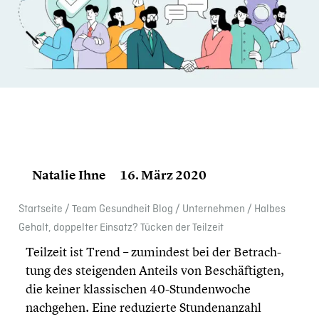
Natalie Ihne
16. März 2020
Start­seite
/
Team Gesund­heit Blog
/
Unter­neh­men
/
Halbes
Gehalt, doppelter Einsatz? Tücken der Teilzeit
Teilzeit ist Trend – zumindest bei der Betrach­
tung des steigen­den Anteils von Beschäf­tig­ten,
die keiner klassi­schen 40-Stundenwoche
nachgehen. Eine reduzierte Stunden­an­zahl