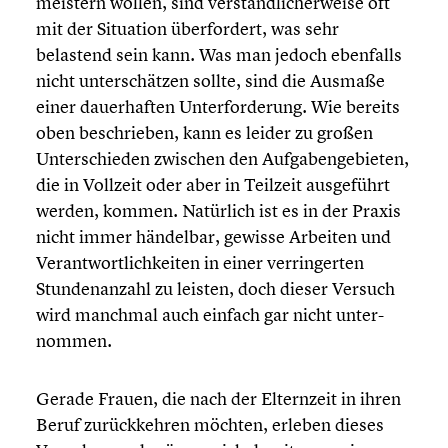
meistern wollen, sind verständ­li­cher­weise oft
mit der Situation überfor­dert, was sehr
belastend sein kann. Was man jedoch ebenfalls
nicht unter­schät­zen sollte, sind die Ausmaße
einer dauer­haf­ten Unter­for­de­rung. Wie bereits
oben beschrie­ben, kann es leider zu großen
Unter­schie­den zwischen den Aufga­ben­ge­bie­ten,
die in Vollzeit oder aber in Teilzeit ausge­führt
werden, kommen. Natürlich ist es in der Praxis
nicht immer händelbar, gewisse Arbeiten und
Verant­wort­lich­kei­ten in einer verrin­ger­ten
Stunden­an­zahl zu leisten, doch dieser Versuch
wird manchmal auch einfach gar nicht unter­
nom­men.
Gerade Frauen, die nach der Eltern­zeit in ihren
Beruf zurück­keh­ren möchten, erleben dieses