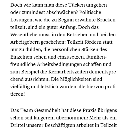
Doch wie kann man diese Tücken umgehen
oder zumindest abschwä­chen? Politi­sche
Lösungen, wie die zu Beginn erwähnte Brücken­
teil­zeit, sind ein guter Anfang. Doch das
Wesent­li­che muss in den Betrieben und bei den
Arbeit­ge­bern geschehen: Teilzeit fördern statt
nur zu dulden, die persön­li­chen Stärken des
Einzelnen sehen und einzu­set­zen, famili­en­
freund­li­che Arbeits­be­din­gun­gen schaffen und
zum Beispiel die Kernar­beits­zei­ten dementspre­
chend ausrich­ten. Die Möglich­kei­ten sind
vielfäl­tig und letztlich würden alle hiervon profi­
tie­ren!
Das Team Gesund­heit hat diese Praxis übrigens
schon seit längerem übernom­men: Mehr als ein
Drittel unserer Beschäf­tig­ten arbeitet in Teilzeit