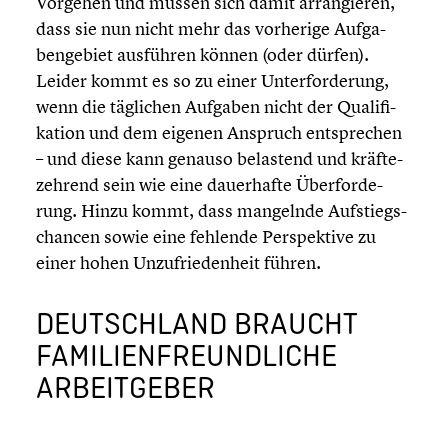
Vorgehen und müssen sich damit arran­gie­ren,
dass sie nun nicht mehr das vorherige Aufga­
ben­ge­biet ausführen können (oder dürfen).
Leider kommt es so zu einer Unter­for­de­rung,
wenn die täglichen Aufgaben nicht der Quali­fi­
ka­tion und dem eigenen Anspruch entspre­chen
– und diese kann genauso belastend und kräfte­
zeh­rend sein wie eine dauer­hafte Überfor­de­
rung. Hinzu kommt, dass mangelnde Aufstiegs­
chan­cen sowie eine fehlende Perspek­tive zu
einer hohen Unzufrie­den­heit führen.
DEUTSCH­LAND BRAUCHT
FAMILI­EN­FREUND­LI­CHE
ARBEIT­GE­BER