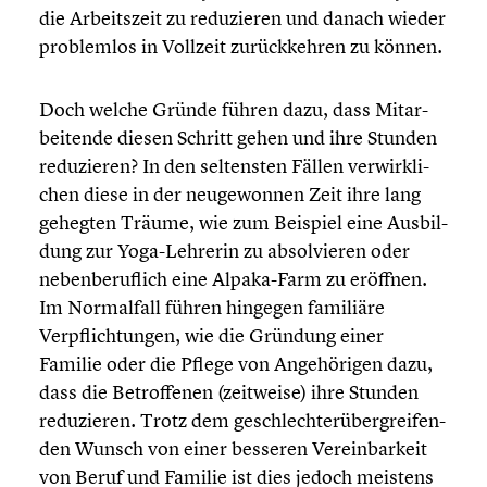
die Arbeits­zeit zu reduzie­ren und danach wieder
problem­los in Vollzeit zurück­keh­ren zu können.
Doch welche Gründe führen dazu, dass Mitar­
bei­tende diesen Schritt gehen und ihre Stunden
reduzie­ren? In den seltens­ten Fällen verwirk­li­
chen diese in der neuge­won­nen Zeit ihre lang
gehegten Träume, wie zum Beispiel eine Ausbil­
dung zur Yoga-Lehrerin zu absol­vie­ren oder
neben­be­ruf­lich eine Alpaka-Farm zu eröffnen.
Im Normal­fall führen hingegen familiäre
Verpflich­tun­gen, wie die Gründung einer
Familie oder die Pflege von Angehö­ri­gen dazu,
dass die Betrof­fe­nen (zeitweise) ihre Stunden
reduzie­ren. Trotz dem geschlech­ter­über­grei­fen­
den Wunsch von einer besseren Verein­bar­keit
von Beruf und Familie ist dies jedoch meistens