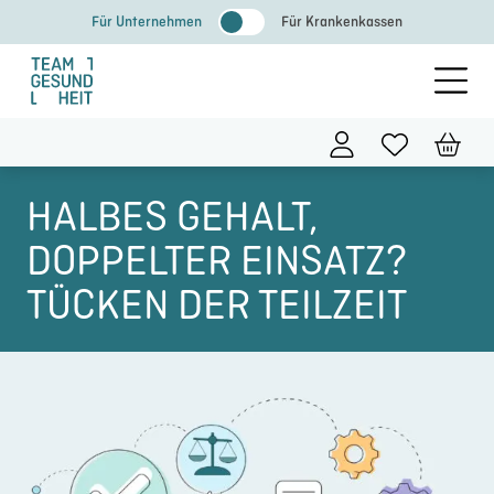
Zum
Für Unternehmen
Für Krankenkassen
Inhalt
springen
HALBES GEHALT,
DOPPELTER EINSATZ?
TÜCKEN DER TEILZEIT