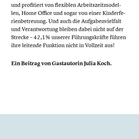
und profi­tiert von flexiblen Arbeits­zeit­mo­del­
len, Home Office und sogar von einer Kinder­fe­
ri­en­be­treu­ung. Und auch die Aufga­ben­viel­falt
und Verant­wor­tung bleiben dabei nicht auf der
Strecke – 42,1% unserer Führungs­kräfte führen
ihre leitende Funktion nicht in Vollzeit aus!
Ein Beitrag von Gastau­torin Julia Koch.