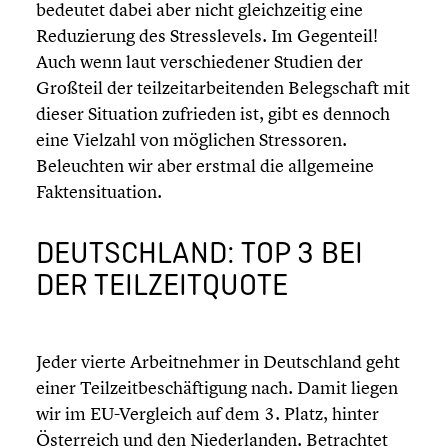
bedeutet dabei aber nicht gleich­zei­tig eine
Reduzie­rung des Stress­le­vels. Im Gegenteil!
Auch wenn laut verschie­de­ner Studien der
Großteil der teilzeit­ar­bei­ten­den Beleg­schaft mit
dieser Situation zufrieden ist, gibt es dennoch
eine Vielzahl von möglichen Stres­so­ren.
Beleuch­ten wir aber erstmal die allge­meine
Fakten­si­tua­tion.
DEUTSCH­LAND: TOP 3 BEI
DER TEILZEIT­QUOTE
Jeder vierte Arbeit­neh­mer in Deutsch­land geht
einer Teilzeit­be­schäf­ti­gung nach. Damit liegen
wir im EU-Vergleich auf dem 3. Platz, hinter
Öster­reich und den Nieder­lan­den. Betrach­tet