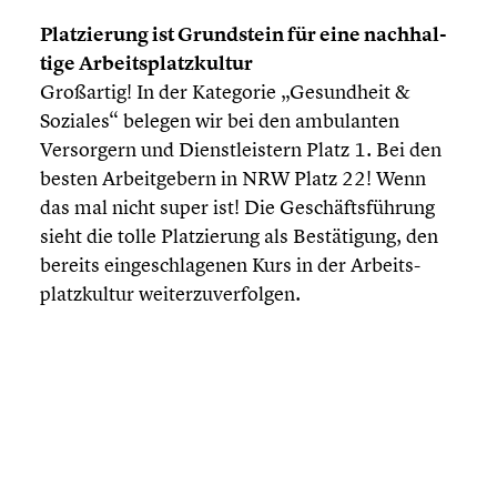
Platzie­rung ist Grund­stein für eine nachhal­
tige Arbeits­platz­kul­tur
Großartig! In der Kategorie „Gesund­heit &
Soziales“ belegen wir bei den ambulan­ten
Versor­gern und Dienst­leis­tern Platz 1. Bei den
besten Arbeit­ge­bern in NRW Platz 22! Wenn
das mal nicht super ist! Die Geschäfts­füh­rung
sieht die tolle Platzie­rung als Bestä­ti­gung, den
bereits einge­schla­ge­nen Kurs in der Arbeits­
platz­kul­tur weiter­zu­ver­fol­gen.