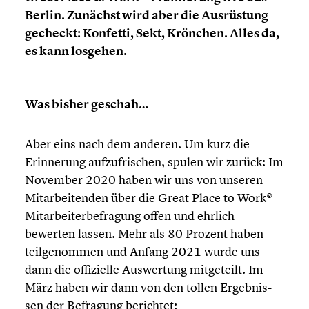
Berlin. Zunächst wird aber die Ausrüs­tung
gecheckt: Konfetti, Sekt, Krönchen. Alles da,
es kann losgehen.
Was bisher geschah…
Aber eins nach dem anderen. Um kurz die
Erinne­rung aufzu­fri­schen, spulen wir zurück: Im
November 2020 haben wir uns von unseren
Mitar­bei­ten­den über die Great Place to Work®-
Mitarbeiterbefragung offen und ehrlich
bewerten lassen. Mehr als 80 Prozent haben
teilge­nom­men und Anfang 2021 wurde uns
dann die offizi­elle Auswer­tung mitge­teilt. Im
März haben wir dann von den tollen Ergeb­nis­
sen der Befragung berichtet: