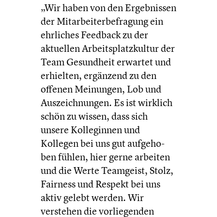
„Wir haben von den Ergeb­nis­sen
der Mitar­bei­ter­be­fra­gung ein
ehrliches Feedback zu der
aktuellen Arbeits­platz­kul­tur der
Team Gesund­heit erwartet und
erhielten, ergänzend zu den
offenen Meinungen, Lob und
Auszeich­nun­gen. Es ist wirklich
schön zu wissen, dass sich
unsere Kolle­gin­nen und
Kollegen bei uns gut aufge­ho­
ben fühlen, hier gerne arbeiten
und die Werte Teamgeist, Stolz,
Fairness und Respekt bei uns
aktiv gelebt werden. Wir
verstehen die vorlie­gen­den