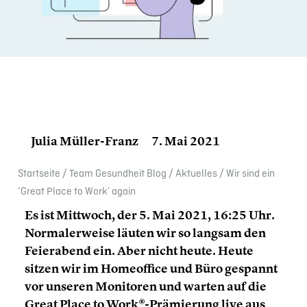
Julia Müller-Franz
7. Mai 2021
Start­seite
/
Team Gesund­heit Blog
/
Aktuelles
/
Wir sind ein
‘Great Place to Work’ again
Es ist Mittwoch, der 5. Mai 2021, 16:25 Uhr.
Norma­ler­weise läuten wir so langsam den
Feier­abend ein. Aber nicht heute. Heute
sitzen wir im Homeof­fice und Büro gespannt
vor unseren Monitoren und warten auf die
Great Place to Work®-Prämierung live aus