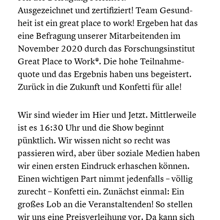
Ausge­zeich­net und zerti­fi­ziert! Team Gesund­
heit ist ein great place to work! Ergeben hat das
eine Befragung unserer Mitar­bei­ten­den im
November 2020 durch das Forschungs­in­sti­tut
Great Place to Work®. Die hohe Teilnah­me­
quote und das Ergebnis haben uns begeis­tert.
Zurück in die Zukunft und Konfetti für alle!
Wir sind wieder im Hier und Jetzt. Mittler­weile
ist es 16:30 Uhr und die Show beginnt
pünktlich. Wir wissen nicht so recht was
passieren wird, aber über soziale Medien haben
wir einen ersten Eindruck erhaschen können.
Einen wichtigen Part nimmt jeden­falls – völlig
zurecht – Konfetti ein. Zunächst einmal: Ein
großes Lob an die Veran­stal­ten­den! So stellen
wir uns eine Preis­ver­lei­hung vor. Da kann sich