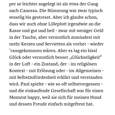
per se leichter angelegt ist als etwa der Gang
nach Canossa. Die Stimmung war zwar typisch
wuselig bis gestresst. Aber ich glaube schon,
dass wir auch ohne Lille­plutt irgendwie an die
Kasse und gut und heil – zwar mit weniger Geld
in der Tasche, aber vermut­lich zumindest mit
mehr Kerzen und Servi­et­ten als vorher – wieder
‘rausge­kom­men wären. Aber es lag ein bissl
Glück oder vermut­lich besser „Glück­se­lig­keit“
in der Luft – ein Zustand, der – im religiö­sen
Kontext – mit Erlösung oder – im Allge­mei­nen –
mit Selbst­zu­frie­den­heit erklärt und verstan­den
wird. Paul spielte – wie so oft selbst­ver­ges­sen –
und die einkau­fende Gesell­schaft war für einen
Moment happy, weil sie sich für meinen Hund
und dessen Freude einfach mitge­freut hat.