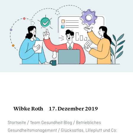
Wibke Roth
17. Dezember 2019
Start­seite
/
Team Gesund­heit Blog
/
Betrieb­li­ches
Gesundheits­management
/
Glücks­at­las, Lille­plutt und Co: