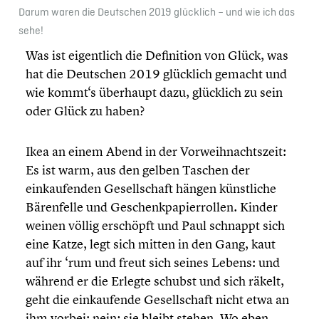
Darum waren die Deutschen 2019 glücklich – und wie ich das
sehe!
Was ist eigent­lich die Defini­tion von Glück, was
hat die Deutschen 2019 glücklich gemacht und
wie kommt‘s überhaupt dazu, glücklich zu sein
oder Glück zu haben?
Ikea an einem Abend in der Vorweih­nachts­zeit:
Es ist warm, aus den gelben Taschen der
einkau­fen­den Gesell­schaft hängen künst­li­che
Bären­felle und Geschenk­pa­pier­rol­len. Kinder
weinen völlig erschöpft und Paul schnappt sich
eine Katze, legt sich mitten in den Gang, kaut
auf ihr ‘rum und freut sich seines Lebens: und
während er die Erlegte schubst und sich räkelt,
geht die einkau­fende Gesell­schaft nicht etwa an
ihm vorbei: nein; sie bleibt stehen. Wo eben