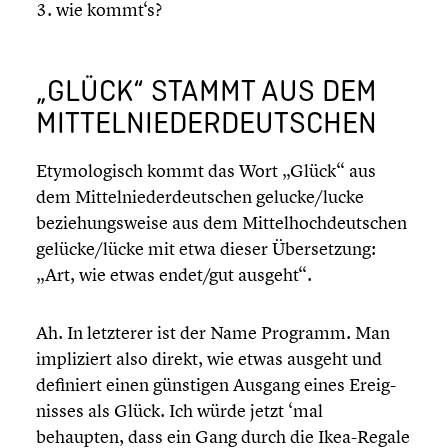
3. wie kommt‘s?
„GLÜCK“ STAMMT AUS DEM
MITTEL­NIE­DER­DEUT­SCHEN
Etymo­lo­gisch kommt das Wort „Glück“ aus
dem Mittel­nie­der­deut­schen gelucke/lucke
bezie­hungs­weise aus dem Mittel­hoch­deut­schen
gelücke/lücke mit etwa dieser Überset­zung:
„Art, wie etwas endet/gut ausgeht“.
Ah. In letzterer ist der Name Programm. Man
impli­ziert also direkt, wie etwas ausgeht und
definiert einen günstigen Ausgang eines Ereig­
nis­ses als Glück. Ich würde jetzt ‘mal
behaupten, dass ein Gang durch die Ikea-Regale