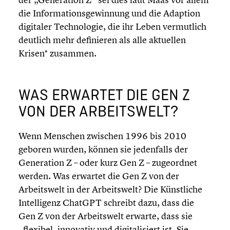
die Infor­ma­ti­ons­ge­win­nung und die Adaption
digitaler Techno­lo­gie, die ihr Leben vermut­lich
deutlich mehr definie­ren als alle aktuellen
Krisen* zusammen.
WAS ERWARTET DIE GEN Z
VON DER ARBEITS­WELT?
Wenn Menschen zwischen 1996 bis 2010
geboren wurden, können sie jeden­falls der
Genera­tion Z – oder kurz Gen Z – zugeord­net
werden. Was erwartet die Gen Z von der
Arbeits­welt in der Arbeits­welt? Die Künst­li­che
Intel­li­genz ChatGPT schreibt dazu, dass die
Gen Z von der Arbeits­welt erwarte, dass sie
„flexibel, innovativ und digita­li­siert ist. Sie