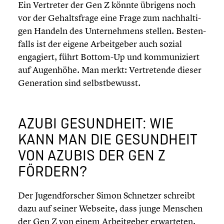
Ein Vertreter der Gen Z könnte übrigens noch
vor der Gehalts­frage eine Frage zum nachhal­ti­
gen Handeln des Unter­neh­mens stellen. Besten­
falls ist der eigene Arbeit­ge­ber auch sozial
engagiert, führt Bottom-Up und kommu­ni­ziert
auf Augenhöhe. Man merkt: Vertre­tende dieser
Genera­tion sind selbst­be­wusst.
AZUBI GESUND­HEIT: WIE
KANN MAN DIE GESUND­HEIT
VON AZUBIS DER GEN Z
FÖRDERN?
Der Jugend­for­scher Simon Schnetzer schreibt
dazu auf seiner Webseite, dass junge Menschen
der Gen Z von einem Arbeit­ge­ber erwar­te­ten,