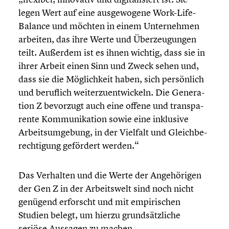
legen Wert auf eine ausge­wo­gene Work-Life-
Balance und möchten in einem Unter­neh­men
arbeiten, das ihre Werte und Überzeu­gun­gen
teilt. Außerdem ist es ihnen wichtig, dass sie in
ihrer Arbeit einen Sinn und Zweck sehen und,
dass sie die Möglich­keit haben, sich persön­lich
und beruflich weiter­zu­ent­wi­ckeln. Die Genera­
tion Z bevorzugt auch eine offene und trans­pa­
rente Kommu­ni­ka­tion sowie eine inklusive
Arbeits­um­ge­bung, in der Vielfalt und Gleich­be­
rech­ti­gung gefördert werden.“
Das Verhalten und die Werte der Angehö­ri­gen
der Gen Z in der Arbeits­welt sind noch nicht
genügend erforscht und mit empiri­schen
Studien belegt, um hierzu grund­sätz­li­che
seriöse Aussagen zu machen.