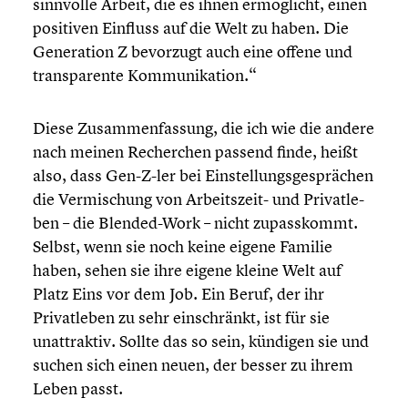
sinnvolle Arbeit, die es ihnen ermög­licht, einen
positiven Einfluss auf die Welt zu haben. Die
Genera­tion Z bevorzugt auch eine offene und
trans­pa­rente Kommu­ni­ka­tion.“
Diese Zusam­men­fas­sung, die ich wie die andere
nach meinen Recher­chen passend finde, heißt
also, dass Gen-Z-ler bei Einstel­lungs­ge­sprä­chen
die Vermi­schung von Arbeitszeit- und Privat­le­
ben – die Blended-Work – nicht zupass­kommt.
Selbst, wenn sie noch keine eigene Familie
haben, sehen sie ihre eigene kleine Welt auf
Platz Eins vor dem Job. Ein Beruf, der ihr
Privat­le­ben zu sehr einschränkt, ist für sie
unattrak­tiv. Sollte das so sein, kündigen sie und
suchen sich einen neuen, der besser zu ihrem
Leben passt.