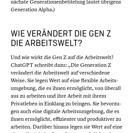
nächste Genera­tio­nen­be­ti­telung lautet übrigens
Genera­tion Alpha.)
WIE VERÄNDERT DIE GEN Z
DIE ARBEITS­WELT?
Und wie wirkt die Gen Z auf die Arbeits­welt?
ChatGPT schreibt dazu: „Die Genera­tion Z
verändert die Arbeits­welt auf verschie­dene
Weise. Sie legen Wert auf eine flexible Arbeits­
um­ge­bung, die es ihnen ermög­licht, von überall
aus zu arbeiten und ihre Arbeit mit ihrem
Privat­le­ben in Einklang zu bringen. Sie bevor­zu­
gen auch eine digitale Arbeits­um­ge­bung, die es
ihnen ermög­licht, effizi­en­ter und produk­ti­ver zu
arbeiten. Darüber hinaus legen sie Wert auf eine