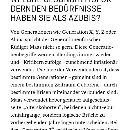
DERN­DEN BEDÜRF­NISSE
HABEN SIE ALS AZUBIS?
Von Genera­tio­nen wie Genera­tion X, Y, Z oder
Alpha spricht der Genera­tio­nen­for­scher
Rüdiger Maas nicht so gern. Diese Genera­tio­
nen­be­griffe werden aller­dings immer wieder
und – Kritikern zufolge – zunehmend infla­tio­när
verwendet. Die Idee der Verwen­den­den ist, dass
bestimmte Genera­tio­nen – gemeint sind in
einem bestimm­ten Zeitraum Geborene – durch
bestimmte Krisen mitein­an­der verbunden sind.
Maas verwendet lieber genauer aufge­schlüs­
selte „Alters­ko­hor­ten“, bei denen nicht Gebur­
ten­jahr­gänge, sondern logische Brüche zu
vorher­ge­hen­den Jahrgän­gen unter­schei­den. Bei
der „Genera­tion Z“ sei dies laut Maas vor allem