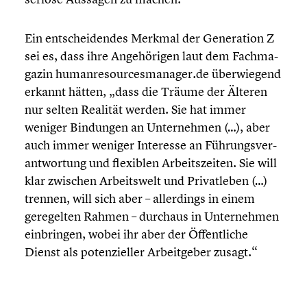
Ein entschei­den­des Merkmal der Genera­tion Z
sei es, dass ihre Angehö­ri­gen laut dem Fachma­
ga­zin humanresourcesmanager.de überwie­gend
erkannt hätten, „dass die Träume der Älteren
nur selten Realität werden. Sie hat immer
weniger Bindungen an Unter­neh­men (…), aber
auch immer weniger Interesse an Führungs­ver­
ant­wor­tung und flexiblen Arbeits­zei­ten. Sie will
klar zwischen Arbeits­welt und Privat­le­ben (…)
trennen, will sich aber – aller­dings in einem
geregel­ten Rahmen – durchaus in Unter­neh­men
einbrin­gen, wobei ihr aber der Öffent­li­che
Dienst als poten­zi­el­ler Arbeit­ge­ber zusagt.“