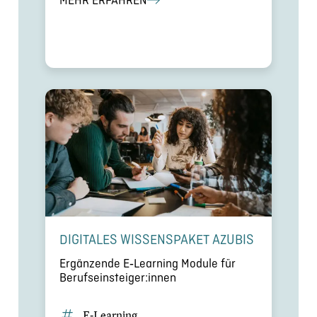
DIGITALES WISSENS­PA­KET AZUBIS
Ergän­zende E‑Learning Module für
Berufseinsteiger:innen
E‑Learning