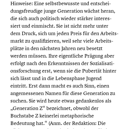
Hinweise: Eine selbst­be­wusste und entschei­
dungs­freu­dige junge Genera­tion wächst heran,
die sich auch politisch wieder stärker inter­es­
siert und einmischt. Sie ist nicht mehr unter
dem Druck, sich um jeden Preis für den Arbeits­
markt zu quali­fi­zie­ren, weil sehr viele Arbeits­
plätze in den nächsten Jahren neu besetzt
werden müssen. Ihre eigent­li­che Prägung aber
erfolgt nach den Erkennt­nis­sen der Sozia­li­sa­ti­
ons­for­schung erst, wenn sie die Pubertät hinter
sich lässt und in die Lebens­phase Jugend
eintritt. Erst dann macht es auch Sinn, einen
angemes­se­nen Namen für diese Genera­tion zu
suchen. Sie wird heute etwas gedan­ken­los als
„Genera­tion Z“ bezeich­net, obwohl der
Buchstabe Z keinerlei metapho­ri­sche
Bedeutung hat.“ (Anm. der Redaktion: Die