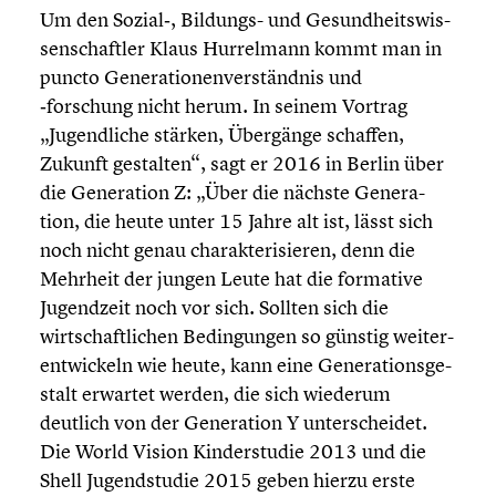
Um den Sozial‑, Bildungs- und Gesund­heits­wis­
sen­schaft­ler Klaus Hurrel­mann kommt man in
puncto Genera­tio­nen­ver­ständ­nis und
‑forschung nicht herum. In seinem Vortrag
„Jugend­li­che stärken, Übergänge schaffen,
Zukunft gestalten“, sagt er 2016 in Berlin über
die Genera­tion Z: „Über die nächste Genera­
tion, die heute unter 15 Jahre alt ist, lässt sich
noch nicht genau charak­te­ri­sie­ren, denn die
Mehrheit der jungen Leute hat die formative
Jugend­zeit noch vor sich. Sollten sich die
wirtschaft­li­chen Bedin­gun­gen so günstig weiter­
ent­wi­ckeln wie heute, kann eine Genera­ti­ons­ge­
stalt erwartet werden, die sich wiederum
deutlich von der Genera­tion Y unter­schei­det.
Die World Vision Kinder­stu­die 2013 und die
Shell Jugend­stu­die 2015 geben hierzu erste