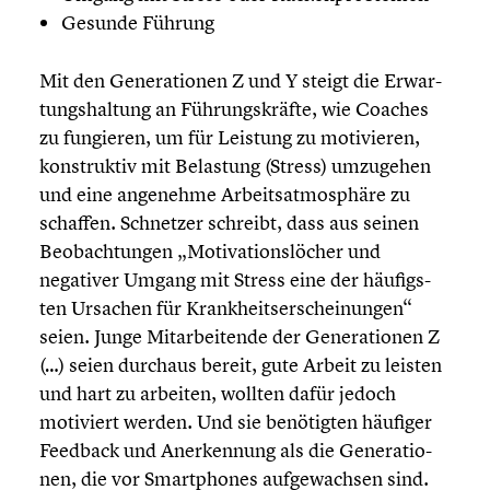
Gesunde Führung
Mit den Genera­tio­nen Z und Y steigt die Erwar­
tungs­hal­tung an Führungs­kräfte, wie Coaches
zu fungieren, um für Leistung zu motivie­ren,
konstruk­tiv mit Belastung (Stress) umzugehen
und eine angenehme Arbeits­at­mo­sphäre zu
schaffen. Schnetzer schreibt, dass aus seinen
Beobach­tun­gen „Motiva­ti­ons­lö­cher und
negativer Umgang mit Stress eine der häufigs­
ten Ursachen für Krank­heits­er­schei­nun­gen“
seien. Junge Mitar­bei­tende der Genera­tio­nen Z
(…) seien durchaus bereit, gute Arbeit zu leisten
und hart zu arbeiten, wollten dafür jedoch
motiviert werden. Und sie benötig­ten häufiger
Feedback und Anerken­nung als die Genera­tio­
nen, die vor Smart­phones aufge­wach­sen sind.