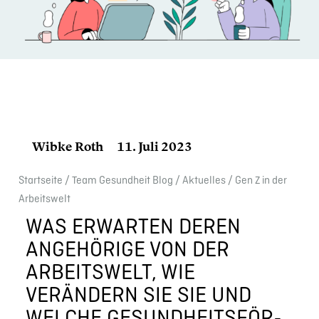
Wibke Roth
11. Juli 2023
Start­seite
/
Team Gesund­heit Blog
/
Aktuelles
/
Gen Z in der
Arbeits­welt
WAS ERWARTEN DEREN
ANGEHÖ­RIGE VON DER
ARBEITS­WELT, WIE
VERÄNDERN SIE SIE UND
WELCHE GESUND­HEITS­FÖR­