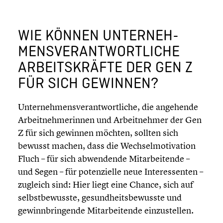
WIE KÖNNEN UNTER­NEH­
MENS­VER­ANT­WORT­LI­CHE
ARBEITS­KRÄFTE DER GEN Z
FÜR SICH GEWINNEN?
Unter­neh­mens­ver­ant­wort­li­che, die angehende
Arbeit­neh­me­rin­nen und Arbeit­neh­mer der Gen
Z für sich gewinnen möchten, sollten sich
bewusst machen, dass die Wechsel­mo­ti­va­tion
Fluch – für sich abwen­dende Mitar­bei­tende –
und Segen – für poten­zi­elle neue Inter­es­sen­ten –
zugleich sind: Hier liegt eine Chance, sich auf
selbst­be­wusste, gesund­heits­be­wusste und
gewinn­brin­gende Mitar­bei­tende einzu­stel­len.