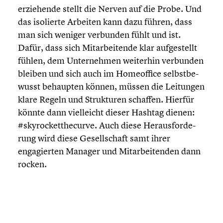
er­zie­hende stellt die Nerven auf die Probe. Und
das isolierte Arbeiten kann dazu führen, dass
man sich weniger verbunden fühlt und ist.
Dafür, dass sich Mitar­bei­tende klar aufge­stellt
fühlen, dem Unter­neh­men weiterhin verbunden
bleiben und sich auch im Homeof­fice selbst­be­
wusst behaupten können, müssen die Leitungen
klare Regeln und Struk­tu­ren schaffen. Hierfür
könnte dann vielleicht dieser Hashtag dienen:
#skyro­ckett­he­curve. Auch diese Heraus­for­de­
rung wird diese Gesell­schaft samt ihrer
engagier­ten Manager und Mitar­bei­ten­den dann
rocken.