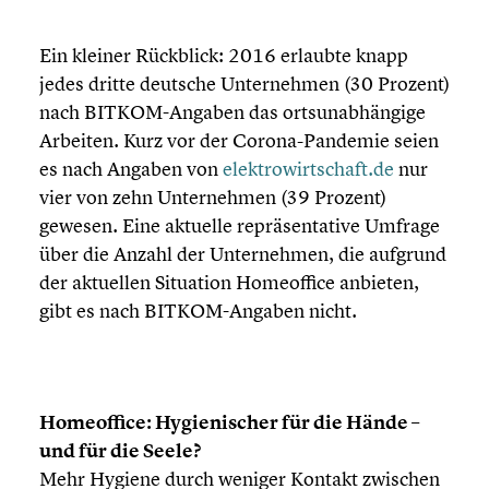
Ein kleiner Rückblick: 2016 erlaubte knapp
jedes dritte deutsche Unter­neh­men (30 Prozent)
nach BITKOM-Angaben das ortsun­ab­hän­gige
Arbeiten. Kurz vor der Corona-Pandemie seien
es nach Angaben von
elektrowirtschaft.de
nur
vier von zehn Unter­neh­men (39 Prozent)
gewesen. Eine aktuelle reprä­sen­ta­tive Umfrage
über die Anzahl der Unter­neh­men, die aufgrund
der aktuellen Situation Homeof­fice anbieten,
gibt es nach BITKOM-Angaben nicht.
Homeof­fice: Hygie­ni­scher für die Hände –
und für die Seele?
Mehr Hygiene durch weniger Kontakt zwischen