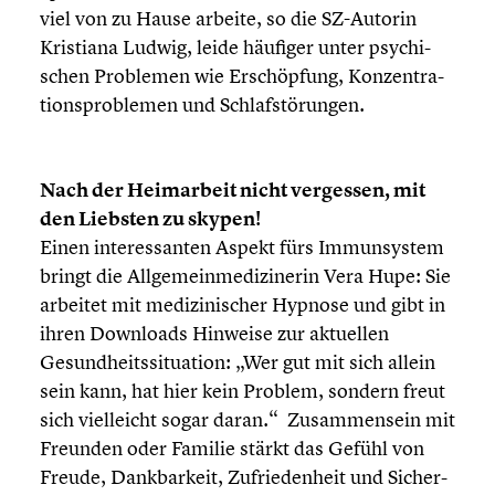
viel von zu Hause arbeite, so die SZ-Autorin
Kristiana Ludwig, leide häufiger unter psychi­
schen Problemen wie Erschöp­fung, Konzen­tra­
ti­ons­pro­ble­men und Schlaf­stö­run­gen.
Nach der Heimar­beit nicht vergessen, mit
den Liebsten zu skypen!
Einen inter­es­san­ten Aspekt fürs Immun­sys­tem
bringt die Allge­mein­me­di­zi­ne­rin Vera Hupe: Sie
arbeitet mit medizi­ni­scher Hypnose und gibt in
ihren Downloads Hinweise zur aktuellen
Gesund­heits­si­tua­tion: „Wer gut mit sich allein
sein kann, hat hier kein Problem, sondern freut
sich vielleicht sogar daran.“ Zusam­men­sein mit
Freunden oder Familie stärkt das Gefühl von
Freude, Dankbar­keit, Zufrie­den­heit und Sicher­