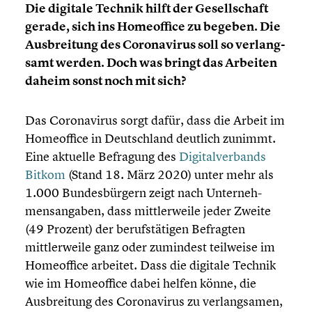
Die digitale Technik hilft der Gesell­schaft
gerade, sich ins Homeof­fice zu begeben. Die
Ausbrei­tung des Corona­vi­rus soll so verlang­
samt werden. Doch was bringt das Arbeiten
daheim sonst noch mit sich?
Das Corona­vi­rus sorgt dafür, dass die Arbeit im
Homeof­fice in Deutsch­land deutlich zunimmt.
Eine aktuelle Befragung des
Digital­ver­bands
Bitkom
(Stand 18. März 2020) unter mehr als
1.000 Bundes­bür­gern zeigt nach Unter­neh­
mens­an­ga­ben, dass mittler­weile jeder Zweite
(49 Prozent) der berufs­tä­ti­gen Befragten
mittler­weile ganz oder zumindest teilweise im
Homeof­fice arbeitet. Dass die digitale Technik
wie im Homeof­fice dabei helfen könne, die
Ausbrei­tung des Corona­vi­rus zu verlang­sa­men,