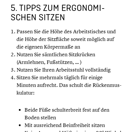
5. TIPPS ZUM ERGONO­MI­
SCHEN SITZEN
Passen Sie die Höhe des Arbeits­ti­sches und
die Höhe der Sitzflä­che soweit möglich auf
die eigenen Körper­maße an
Nutzen Sie sämtli­chen Sitzkrü­cken
(Armlehnen, Fußstüt­zen, … )
Nutzen Sie Ihren Arbeits­stuhl vollstän­dig
Sitzen Sie mehrmals täglich für einige
Minuten aufrecht. Das schult die Rücken­mus­
ku­la­tur:
Beide Füße schul­ter­breit fest auf den
Boden stellen
Mit ausrei­chend Beinfrei­heit sitzen