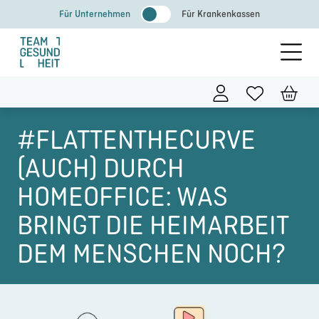
Zum
Für Unternehmen
Für Krankenkassen
Inhalt
springen
#FLATTENTHECURVE
(AUCH) DURCH
HOMEOFFICE: WAS
BRINGT DIE HEIMARBEIT
DEM MENSCHEN NOCH?