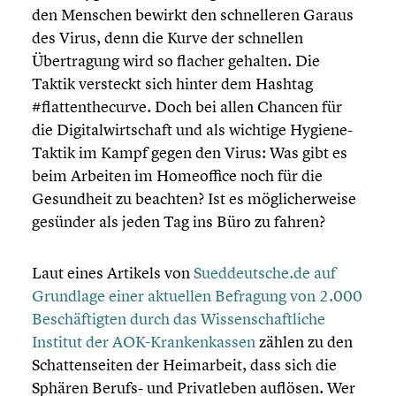
den Menschen bewirkt den schnel­le­ren Garaus
des Virus, denn die Kurve der schnellen
Übertra­gung wird so flacher gehalten. Die
Taktik versteckt sich hinter dem Hashtag
#flatten­the­curve. Doch bei allen Chancen für
die Digital­wirt­schaft und als wichtige Hygiene-
Taktik im Kampf gegen den Virus: Was gibt es
beim Arbeiten im Homeof­fice noch für die
Gesund­heit zu beachten? Ist es mögli­cher­weise
gesünder als jeden Tag ins Büro zu fahren?
Laut eines Artikels von
Sueddeutsche.de auf
Grundlage einer aktuellen Befragung von 2.000
Beschäf­tig­ten durch das Wissen­schaft­li­che
Institut der AOK-Krankenkassen
zählen zu den
Schat­ten­sei­ten der Heimar­beit, dass sich die
Sphären Berufs- und Privat­le­ben auflösen. Wer