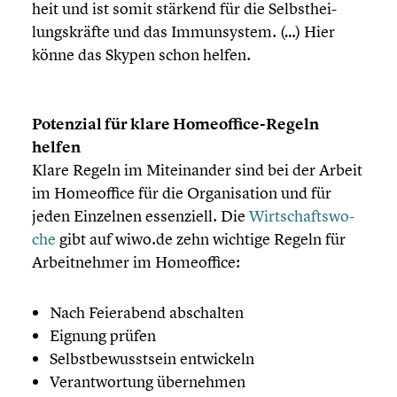
heit und ist somit stärkend für die Selbst­hei­
lungs­kräfte und das Immun­sys­tem. (…) Hier
könne das Skypen schon helfen.
Potenzial für klare Homeoffice-Regeln
helfen
Klare Regeln im Mitein­an­der sind bei der Arbeit
im Homeof­fice für die Organi­sa­tion und für
jeden Einzelnen essen­zi­ell. Die
Wirtschafts­wo­
che
gibt auf wiwo.de zehn wichtige Regeln für
Arbeit­neh­mer im Homeof­fice:
Nach Feier­abend abschal­ten
Eignung prüfen
Selbst­be­wusst­sein entwi­ckeln
Verant­wor­tung überneh­men