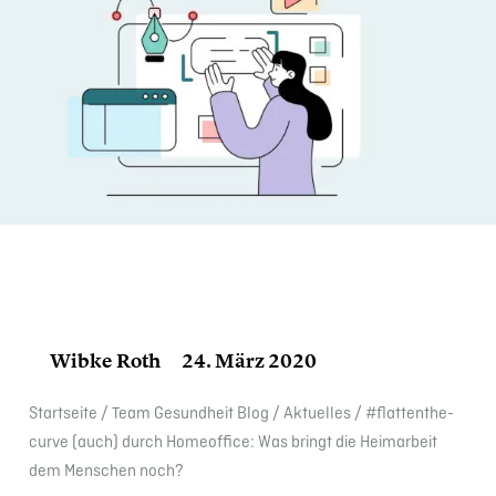
Wibke Roth
24. März 2020
Start­seite
/
Team Gesund­heit Blog
/
Aktuelles
/
#flatten­the­
curve (auch) durch Homeof­fice: Was bringt die Heimar­beit
dem Menschen noch?