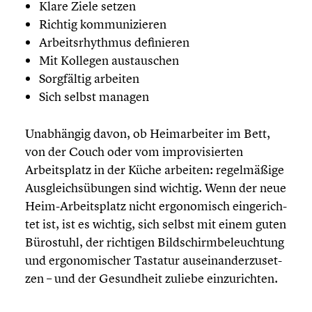
Klare Ziele setzen
Richtig kommu­ni­zie­ren
Arbeits­rhyth­mus definie­ren
Mit Kollegen austau­schen
Sorgfäl­tig arbeiten
Sich selbst managen
Unabhän­gig davon, ob Heimar­bei­ter im Bett,
von der Couch oder vom impro­vi­sier­ten
Arbeits­platz in der Küche arbeiten: regel­mä­ßige
Ausgleichs­übun­gen sind wichtig. Wenn der neue
Heim-Arbeitsplatz nicht ergono­misch einge­rich­
tet ist, ist es wichtig, sich selbst mit einem guten
Bürostuhl, der richtigen Bildschirm­be­leuch­tung
und ergono­mi­scher Tastatur ausein­an­der­zu­set­
zen – und der Gesund­heit zuliebe einzu­rich­ten.