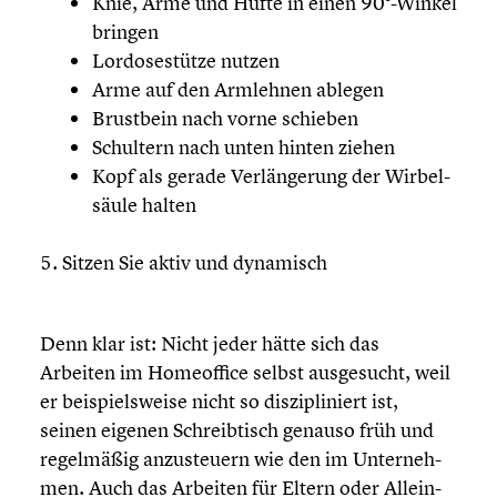
Knie, Arme und Hüfte in einen 90°-Winkel
bringen
Lordo­se­stütze nutzen
Arme auf den Armlehnen ablegen
Brustbein nach vorne schieben
Schultern nach unten hinten ziehen
Kopf als gerade Verlän­ge­rung der Wirbel­
säule halten
Sitzen Sie aktiv und dynamisch
Denn klar ist: Nicht jeder hätte sich das
Arbeiten im Homeof­fice selbst ausge­sucht, weil
er beispiels­weise nicht so diszi­pli­niert ist,
seinen eigenen Schreib­tisch genauso früh und
regel­mä­ßig anzusteu­ern wie den im Unter­neh­
men. Auch das Arbeiten für Eltern oder Allein­