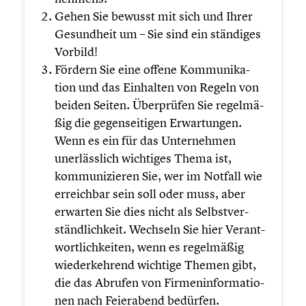
Gehen Sie bewusst mit sich und Ihrer
Gesund­heit um – Sie sind ein ständiges
Vorbild!
Fördern Sie eine offene Kommu­ni­ka­
tion und das Einhalten von Regeln von
beiden Seiten. Überprü­fen Sie regel­mä­
ßig die gegen­sei­ti­gen Erwar­tun­gen.
Wenn es ein für das Unter­neh­men
unerläss­lich wichtiges Thema ist,
kommu­ni­zie­ren Sie, wer im Notfall wie
erreich­bar sein soll oder muss, aber
erwarten Sie dies nicht als Selbst­ver­
ständ­lich­keit. Wechseln Sie hier Verant­
wort­lich­kei­ten, wenn es regel­mä­ßig
wieder­keh­rend wichtige Themen gibt,
die das Abrufen von Firmen­in­for­ma­tio­
nen nach Feier­abend bedürfen.