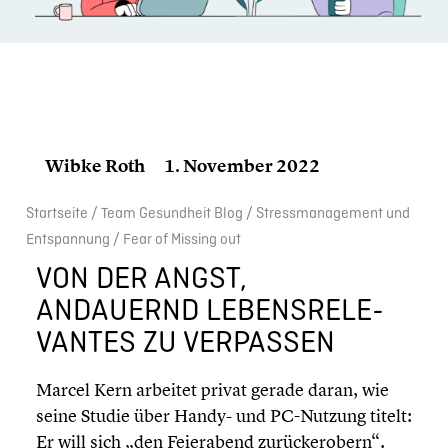
Wibke Roth
1. November 2022
Start­seite
/
Team Gesund­heit Blog
/
Stress­ma­nage­ment und
Entspan­nung
/
Fear of Missing out
VON DER ANGST,
ANDAUERND LEBENS­RE­LE­
VAN­TES ZU VERPASSEN
Marcel Kern arbeitet privat gerade daran, wie
seine Studie über Handy- und PC-Nutzung titelt:
Er will sich „den Feier­abend zurück­er­obern“.