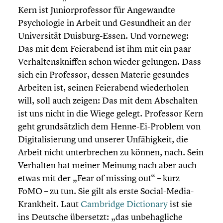
Kern ist Junior­pro­fes­sor für Angewandte
Psycho­lo­gie in Arbeit und Gesund­heit an der
Univer­si­tät Duisburg-Essen. Und vorneweg:
Das mit dem Feier­abend ist ihm mit ein paar
Verhal­tens­knif­fen schon wieder gelungen. Dass
sich ein Professor, dessen Materie gesundes
Arbeiten ist, seinen Feier­abend wieder­ho­len
will, soll auch zeigen: Das mit dem Abschal­ten
ist uns nicht in die Wiege gelegt. Professor Kern
geht grund­sätz­lich dem Henne-Ei-Problem von
Digita­li­sie­rung und unserer Unfähig­keit, die
Arbeit nicht unter­bre­chen zu können, nach. Sein
Verhalten hat meiner Meinung nach aber auch
etwas mit der „Fear of missing out“ – kurz
FoMO – zu tun. Sie gilt als erste Social-Media-
Krankheit. Laut
Cambridge Diction­ary
ist sie
ins Deutsche übersetzt: „das unbehag­li­che