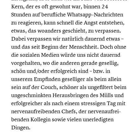
Kern, der es oft gewohnt war, binnen 24
Stunden auf beruf­li­che Whatsapp-Nachrichten
zu reagieren, kann schnell die Angst entstehen,
etwas, das woanders geschieht, zu verpassen.
Dabei verpassen wir natürlich dauernd etwas –
und das seit Beginn der Mensch­heit. Doch ohne
die sozialen Medien würde uns nicht dauernd
vorge­hal­ten, wo die anderen gerade gesellig,
schön und/oder erfolg­reich sind – bzw. in
unserem Empfinden gesel­li­ger als beim allein
sein auf der Couch, schöner als ungefil­tert beim
ungeschmink­ten Heraus­brin­gen des Mülls und
erfolg­rei­cher als nach einem stres­si­gen Tag mit
nerven­auf­rei­ben­den Chefs, der nerven­auf­rei­
ben­den Kollegin sowie vielen unerle­dig­ten
Dingen.