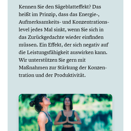
Kennen Sie den Sägeblatt­ef­fekt? Das
heißt im Prinzip, dass das Energie‑,
Aufmerksamkeits- und Konzen­tra­ti­ons­
le­vel jedes Mal sinkt, wenn Sie sich in
das Zurück­ge­dachte wieder einfinden
müssen. Ein Effekt, der sich negativ auf
die Leistungs­fä­hig­keit auswirken kann.
Wir unter­stüt­zen Sie gern mit
Maßnahmen zur Stärkung der Konzen­
tra­tion und der Produk­ti­vi­tät.