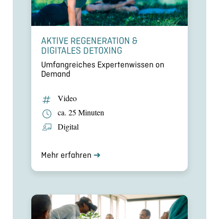
AKTIVE REGENE­RA­TION &
DIGITALES DETOXING
Umfang­rei­ches Exper­ten­wis­sen on
Demand
Video
ca. 25 Minuten
Digital
Mehr erfahren
➜