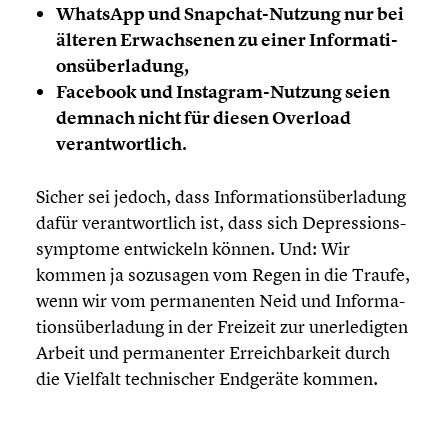
WhatsApp und Snapchat-Nutzung nur bei
älteren Erwach­se­nen zu einer Infor­ma­ti­
ons­über­la­dung,
Facebook und Instagram-Nutzung seien
demnach nicht für diesen Overload
verant­wort­lich.
Sicher sei jedoch, dass Infor­ma­ti­ons­über­la­dung
dafür verant­wort­lich ist, dass sich Depres­si­ons­
sym­ptome entwi­ckeln können. Und: Wir
kommen ja sozusagen vom Regen in die Traufe,
wenn wir vom perma­nen­ten Neid und Infor­ma­
ti­ons­über­la­dung in der Freizeit zur unerle­dig­ten
Arbeit und perma­nen­ter Erreich­bar­keit durch
die Vielfalt techni­scher Endgeräte kommen.