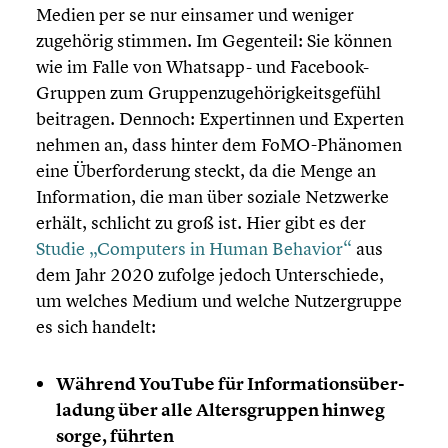
Medien per se nur einsamer und weniger
zugehörig stimmen. Im Gegenteil: Sie können
wie im Falle von Whatsapp- und Facebook-
Gruppen zum Gruppen­zu­ge­hö­rig­keits­ge­fühl
beitragen. Dennoch: Exper­tin­nen und Experten
nehmen an, dass hinter dem FoMO-Phänomen
eine Überfor­de­rung steckt, da die Menge an
Infor­ma­tion, die man über soziale Netzwerke
erhält, schlicht zu groß ist. Hier gibt es der
Studie „Computers in Human Behavior“
aus
dem Jahr 2020 zufolge jedoch Unter­schiede,
um welches Medium und welche Nutzer­gruppe
es sich handelt:
Während YouTube für Infor­ma­ti­ons­über­
la­dung über alle Alters­grup­pen hinweg
sorge, führten