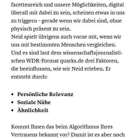
facet­ten­reich und unsere Möglich­kei­ten, digital
überall mit dabei zu sein, scheinen etwas in uns
zu triggern – gerade wenn wir dabei sind, ohne
physisch präsent zu sein.
Neid spielt übrigens auch vorne mit, wenn wir
uns mit bestimm­ten Menschen verglei­chen.
Und es sind laut dem wissen­schafts­jour­na­lis­ti­
schen WDR-Format quarks.de drei Faktoren,
die beein­flus­sen, wie wir Neid erleben. Er
entsteht durch:
Persön­li­che Relevanz
Soziale Nähe
Ähnlich­keit
Kommt Ihnen das beim Algorith­mus Ihres
Vertrau­ens bekannt vor? Damit ist es aber noch