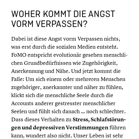
WOHER KOMMT DIE ANGST
VORM VERPASSEN?
Dabei ist diese Angst vorm Verpassen nichts,
was erst durch die sozialen Medien entsteht.
FoMO entspricht evolu­tio­när gesehen mensch­li­
chen Grund­be­dürf­nis­sen wie Zugehö­rig­keit,
Anerken­nung und Nähe. Und jetzt kommt die
Falle: Um sich einem oder mehreren Menschen
zugehö­ri­ger, anerkann­ter und näher zu fühlen,
klickt sich die mensch­li­che Seele durch die
Accounts anderer gestress­ter mensch­li­cher
Seelen und fühlt sich danach … noch schlech­ter.
Dass dieses Verhalten zu
Stress, Schlaf­stö­run­
gen und depres­si­ven Verstim­mun­gen
führen
kann, wundert also nicht. Unser Leben ist sehr