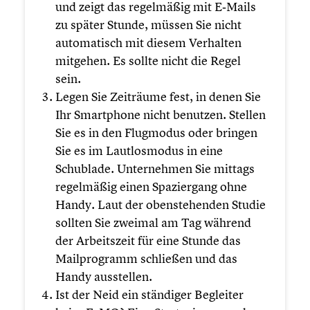
und zeigt das regel­mä­ßig mit E‑Mails
zu später Stunde, müssen Sie nicht
automa­tisch mit diesem Verhalten
mitgehen. Es sollte nicht die Regel
sein.
Legen Sie Zeiträume fest, in denen Sie
Ihr Smart­phone nicht benutzen. Stellen
Sie es in den Flugmodus oder bringen
Sie es im Lautlos­mo­dus in eine
Schublade. Unter­neh­men Sie mittags
regel­mä­ßig einen Spazier­gang ohne
Handy. Laut der obenste­hen­den Studie
sollten Sie zweimal am Tag während
der Arbeits­zeit für eine Stunde das
Mailpro­gramm schließen und das
Handy ausstel­len.
Ist der Neid ein ständiger Begleiter