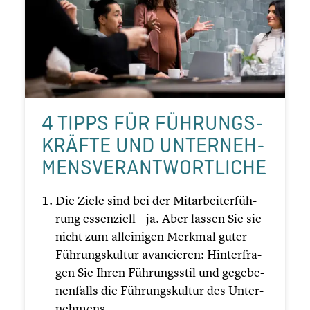
4 TIPPS FÜR FÜHRUNGS­
KRÄFTE UND UNTER­NEH­
MENS­VER­ANT­WORT­LI­CHE
Die Ziele sind bei der Mitar­bei­ter­füh­
rung essen­zi­ell – ja. Aber lassen Sie sie
nicht zum allei­ni­gen Merkmal guter
Führungs­kul­tur avancie­ren: Hinter­fra­
gen Sie Ihren Führungs­stil und gegebe­
nen­falls die Führungs­kul­tur des Unter­
neh­mens.