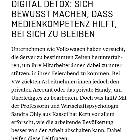
DIGITAL DETOX: SICH
BEWUSST MACHEN, DASS
MEDIEN­KOM­PE­TENZ HILFT,
BEI SICH ZU BLEIBEN
Unter­neh­men wie Volks­wa­gen haben versucht,
die Server zu bestimm­ten Zeiten herun­ter­fah­
ren, um ihre Mitarbeiter:innen dabei zu unter­
stüt­zen, in ihren Feier­abend zu kommen. Bei
VW zückten Arbeitnehmer:innen jedoch den
privaten Account oder das private Handy, um
Unerle­dig­tes zu bearbei­ten. Doch was hilft? Mit
der Profes­so­rin und Wirtschafts­psy­cho­lo­gin
Sandra Ohly aus Kassel hat Kern vor allem
erforscht, wie die arbei­tende Bevöl­ke­rung
besser von der Arbeit abschal­ten kann. Dabei
helfen diese Leitfra­gen: