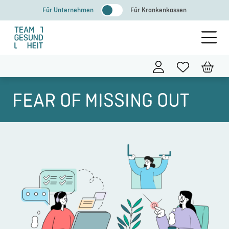
Zum
Für Unternehmen
Für Krankenkassen
Inhalt
springen
FEAR OF MISSING OUT