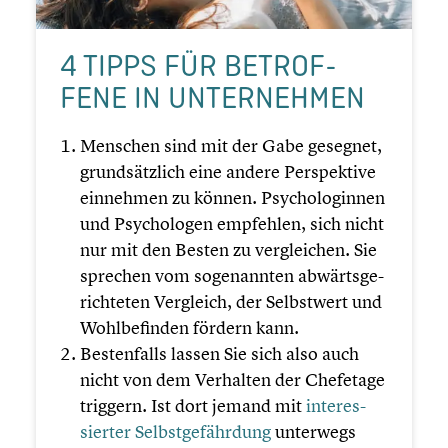
4 TIPPS FÜR BETROF­
FENE IN UNTER­NEH­MEN
Menschen sind mit der Gabe gesegnet,
grund­sätz­lich eine andere Perspek­tive
einnehmen zu können. Psycho­lo­gin­nen
und Psycho­lo­gen empfehlen, sich nicht
nur mit den Besten zu verglei­chen. Sie
sprechen vom sogenann­ten abwärts­ge­
rich­te­ten Vergleich, der Selbst­wert und
Wohlbe­fin­den fördern kann.
Besten­falls lassen Sie sich also auch
nicht von dem Verhalten der Chefetage
triggern. Ist dort jemand mit
inter­es­
sier­ter Selbst­ge­fähr­dung
unterwegs