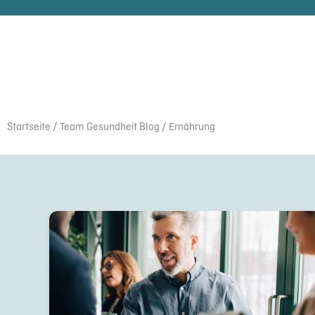
Start­seite
/
Team Gesund­heit Blog
/ Ernährung