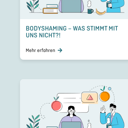
BODYS­HA­MING – WAS STIMMT MIT
UNS NICHT?!
Mehr erfahren