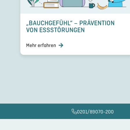
„BAUCH­GE­FÜHL“ – PRÄVEN­TION
VON ESSSTÖ­RUN­GEN
Mehr erfahren
0201/89070-200​