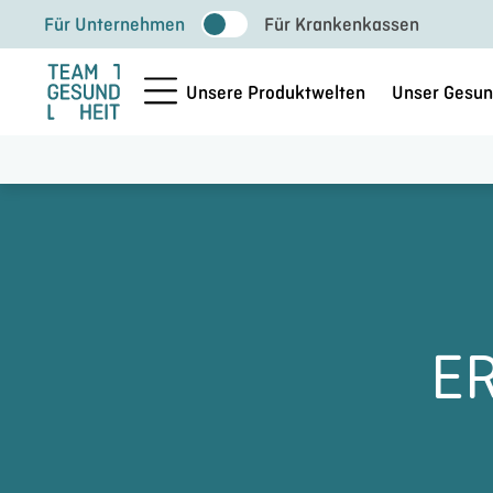
Zum
Für Unternehmen
Für Krankenkassen
Inhalt
springen
Unsere Produktwelten
Unser Gesun
E