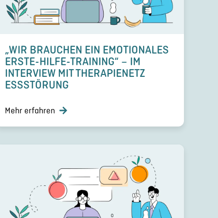
„WIR BRAUCHEN EIN EMOTIO­NA­LES
ERSTE-HILFE-TRAINING“ – IM
INTERVIEW MIT THERA­PIE­NETZ
ESSSTÖ­RUNG
Mehr erfahren