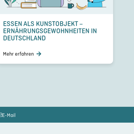
ESSEN ALS KUNST­OB­JEKT –
ERNÄH­RUNGS­GE­WOHN­HEI­TEN IN
DEUTSCH­LAND
Mehr erfahren
E-Mail