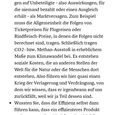
gen auf Unbetei­ligte – also Auswir­kun­gen, für
die niemand bezahlt oder einen Ausgleich
erhält – als Markt­ver­sa­gen. Zum Beispiel
muss die Allge­mein­heit die Folgen von
Ticket­prei­sen für Flugrei­sen oder
Rindfleisch-Preise, in denen die Folgen nicht
berechnet sind, tragen. Schließ­lich tragen
CO2- bzw. Methan-Ausstoß in erheb­li­chem
Maße zum Klima­wan­del bei. Es entstehen
soziale Kosten, die an anderen Stellen der
Welt für die Natur oder die Menschen dort
entstehen. Also führen wir hier quasi einen
Krieg der Verla­ge­rung und Verdrän­gung, von
dem wir wissen, dass er irgend­wann auf uns
zurück­fällt, weil wir ja Teil dessen sind.
Wussten Sie, dass die Effizienz selbst dazu
führen kann, dass ein effizi­en­te­res Produkt