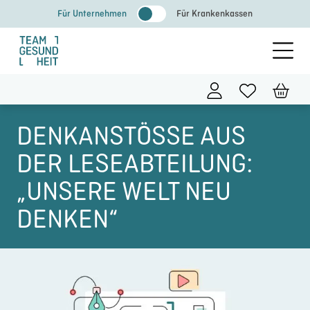
Zum
Für Unternehmen
Für Krankenkassen
Inhalt
springen
DENKANSTÖSSE AUS D
ER LESEABTEILUNG: „
UNSERE WELT NEU D
ENKEN“