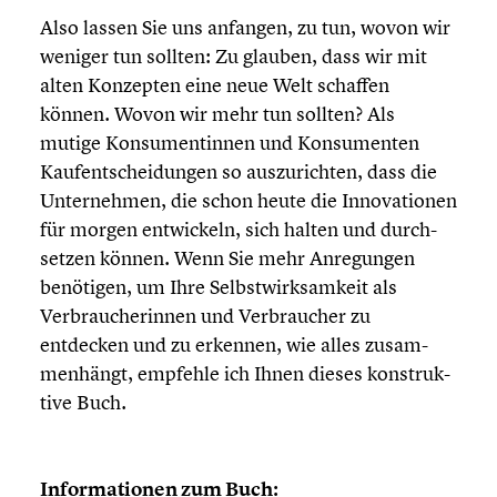
Also lassen Sie uns anfangen, zu tun, wovon wir
weniger tun sollten: Zu glauben, dass wir mit
alten Konzepten eine neue Welt schaffen
können. Wovon wir mehr tun sollten? Als
mutige Konsu­men­tin­nen und Konsu­men­ten
Kaufent­schei­dun­gen so auszu­rich­ten, dass die
Unter­neh­men, die schon heute die Innova­tio­nen
für morgen entwi­ckeln, sich halten und durch­
set­zen können. Wenn Sie mehr Anregun­gen
benötigen, um Ihre Selbst­wirk­sam­keit als
Verbrau­che­rin­nen und Verbrau­cher zu
entdecken und zu erkennen, wie alles zusam­
men­hängt, empfehle ich Ihnen dieses konstruk­
tive Buch.
Infor­ma­tio­nen zum Buch: