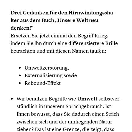
Drei Gedanken für den Hirnwin­dungs­sha­
ker aus dem Buch „Unsere Welt neu
denken!“
Ersetzen Sie jetzt einmal den Begriff Krieg,
indem Sie ihn durch eine diffe­ren­zier­tere Brille
betrach­ten und mit diesen Namen taufen:
Umwelt­zer­stö­rung,
Exter­na­li­sie­rung sowie
Rebound-Effekt
Wir benutzen Begriffe wie
Umwelt
selbst­ver­
ständ­lich in unserem Sprach­ge­brauch. Ist
Ihnen bewusst, dass Sie dadurch einen Strich
zwischen sich und der umlie­gen­den Natur
ziehen? Das ist eine Grenze, die zeigt, dass