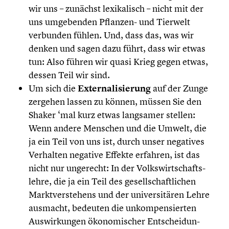
wir uns – zunächst lexika­lisch – nicht mit der
uns umgeben­den Pflanzen- und Tierwelt
verbunden fühlen. Und, dass das, was wir
denken und sagen dazu führt, dass wir etwas
tun: Also führen wir quasi Krieg gegen etwas,
dessen Teil wir sind.
Um sich die
Exter­na­li­sie­rung
auf der Zunge
zergehen lassen zu können, müssen Sie den
Shaker ‘mal kurz etwas langsamer stellen:
Wenn andere Menschen und die Umwelt, die
ja ein Teil von uns ist, durch unser negatives
Verhalten negative Effekte erfahren, ist das
nicht nur ungerecht: In der Volks­wirt­schafts­
lehre, die ja ein Teil des gesell­schaft­li­chen
Markt­ver­ste­hens und der univer­si­tä­ren Lehre
ausmacht, bedeuten die unkom­pen­sier­ten
Auswir­kun­gen ökono­mi­scher Entschei­dun­