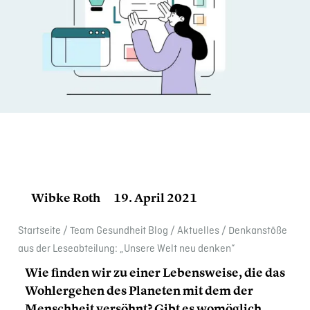
Wibke Roth
19. April 2021
Start­seite
/
Team Gesund­heit Blog
/
Aktuelles
/
Denkan­stöße
aus der Leseab­tei­lung: „Unsere Welt neu denken“
Wie finden wir zu einer Lebens­weise, die das
Wohlerge­hen des Planeten mit dem der
Mensch­heit versöhnt? Gibt es womöglich