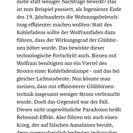
mehr statt weniger Nachfrage bewirkt? Das
ist zum Beispiel passiert, als Ingenieure Ende
des 19. Jahrhun­derts die Wohnungs­be­leuch­
tung effizi­en­ter machen wollten: Statt des
Kohle­fa­dens sollte der Wolfram­fa­den dazu
führen, dass der Wirkungs­grad der Glühbir­
nen höher wurde. Das bewirkte dieser
techno­lo­gi­sche Fortschritt auch. Birnen mit
Wolfram benötig­ten nur ein Viertel des
Stroms einer Kohle­fa­den­lampe – und das bei
gleicher Licht­aus­beute. Nun könnte man
meinen, dass mit effizi­en­te­rer Glühbir­nen­
tech­nik insgesamt weniger Strom verbraucht
wurde. Doch das Gegenteil war der Fall.
Dieses nicht ungewöhn­li­che Paradoxon heißt
Rebound-Effekt. Also führen wir auch einen
Krieg, der auf falschen Annahmen beruht,
denn augen­schein­lich bedeuten techni­scher