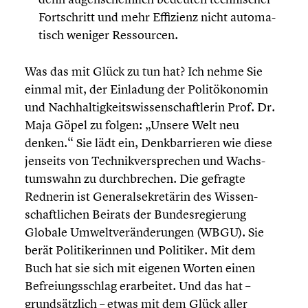
Fortschritt und mehr Effizienz nicht automa­
tisch weniger Ressour­cen.
Was das mit Glück zu tun hat? Ich nehme Sie
einmal mit, der Einladung der Polit­öko­no­min
und Nachhal­tig­keits­wis­sen­schaft­le­rin Prof. Dr.
Maja Göpel zu folgen: „Unsere Welt neu
denken.“ Sie lädt ein, Denkbar­rie­ren wie diese
jenseits von Technik­ver­spre­chen und Wachs­
tums­wahn zu durch­bre­chen. Die gefragte
Rednerin ist General­se­kre­tä­rin des Wissen­
schaft­li­chen Beirats der Bundes­re­gie­rung
Globale Umwelt­ver­än­de­run­gen (WBGU). Sie
berät Politi­ke­rin­nen und Politiker. Mit dem
Buch hat sie sich mit eigenen Worten einen
Befrei­ungs­schlag erarbei­tet. Und das hat –
grund­sätz­lich – etwas mit dem Glück aller