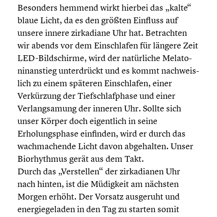
Besonders hemmend wirkt hierbei das „kalte“
blaue Licht, da es den größten Einfluss auf
unsere innere zirka­diane Uhr hat. Betrach­ten
wir abends vor dem Einschla­fen für längere Zeit
LED-Bildschirme, wird der natür­li­che Melato­
nin­an­stieg unter­drückt und es kommt nachweis­
lich zu einem späteren Einschla­fen, einer
Verkür­zung der Tiefschlaf­phase und einer
Verlang­sa­mung der inneren Uhr. Sollte sich
unser Körper doch eigent­lich in seine
Erholungs­phase einfinden, wird er durch das
wachma­chende Licht davon abgehal­ten. Unser
Biorhyth­mus gerät aus dem Takt.
Durch das „Verstel­len“ der zirka­dia­nen Uhr
nach hinten, ist die Müdigkeit am nächsten
Morgen erhöht. Der Vorsatz ausgeruht und
energie­ge­la­den in den Tag zu starten somit