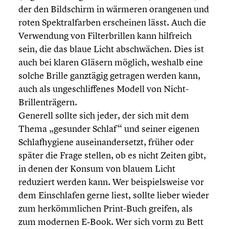
der den Bildschirm in wärmeren orangenen und
roten Spektral­far­ben erschei­nen lässt. Auch die
Verwen­dung von Filter­bril­len kann hilfreich
sein, die das blaue Licht abschwä­chen. Dies ist
auch bei klaren Gläsern möglich, weshalb eine
solche Brille ganztägig getragen werden kann,
auch als ungeschlif­fe­nes Modell von Nicht-
Brillenträgern.
Generell sollte sich jeder, der sich mit dem
Thema „gesunder Schlaf“ und seiner eigenen
Schlaf­hy­giene ausein­an­der­setzt, früher oder
später die Frage stellen, ob es nicht Zeiten gibt,
in denen der Konsum von blauem Licht
reduziert werden kann. Wer beispiels­weise vor
dem Einschla­fen gerne liest, sollte lieber wieder
zum herkömm­li­chen Print-Buch greifen, als
zum modernen E‑Book. Wer sich vorm zu Bett