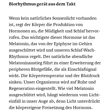
Biorhyth­mus gerät aus dem Takt
Wenn kein natür­li­ches Sonnen­licht vorhanden
ist, regt der Körper die Produk­tion von
Hormonen an, die Müdigkeit und Schlaf hervor­
ru­fen. Das wichtigste dieser Hormone ist das
Melatonin, das von der Epiphyse im Gehirn
ausge­schüt­tet wird und unseren Schlaf-Wach-
Rhythmus regelt. Der natür­li­che abend­li­che
Melato­nin­an­stieg führt zu einer Erwei­te­rung der
periphe­ren Blutge­fäße, die als Einschlaf­si­gnal
wirkt. Die Körper­tem­pe­ra­tur und der Blutdruck
sinken. Unser Organis­mus wird auf Ruhe und
Regene­ra­tion einge­stellt. Wie viel Melatonin
ausge­schüt­tet wird, hängt wiederum vom Licht­
ein­fall in unser Auge ab, denn Licht unter­drückt
die körper­ei­gene Freiset­zung des Hormons.