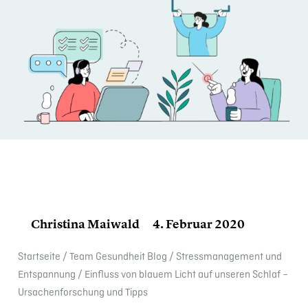
Christina Maiwald
4. Februar 2020
Start­seite
/
Team Gesund­heit Blog
/
Stress­ma­nage­ment und
Entspan­nung
/
Einfluss von blauem Licht auf unseren Schlaf –
Ursachen­for­schung und Tipps