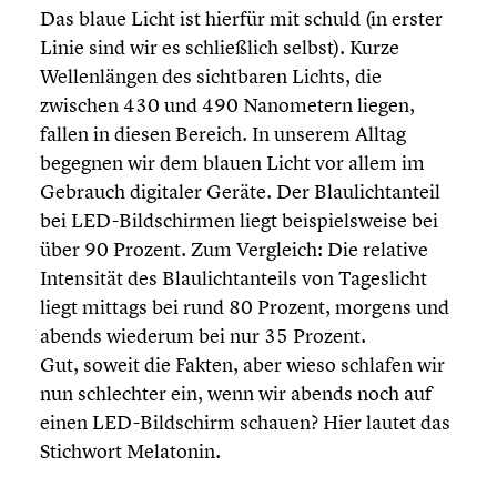
Das blaue Licht ist hierfür mit schuld (in erster
Linie sind wir es schließ­lich selbst). Kurze
Wellen­län­gen des sicht­ba­ren Lichts, die
zwischen 430 und 490 Nanome­tern liegen,
fallen in diesen Bereich. In unserem Alltag
begegnen wir dem blauen Licht vor allem im
Gebrauch digitaler Geräte. Der Blaulicht­an­teil
bei LED-Bildschirmen liegt beispiels­weise bei
über 90 Prozent. Zum Vergleich: Die relative
Inten­si­tät des Blaulicht­an­teils von Tages­licht
liegt mittags bei rund 80 Prozent, morgens und
abends wiederum bei nur 35 Prozent.
Gut, soweit die Fakten, aber wieso schlafen wir
nun schlech­ter ein, wenn wir abends noch auf
einen LED-Bildschirm schauen? Hier lautet das
Stichwort Melatonin.