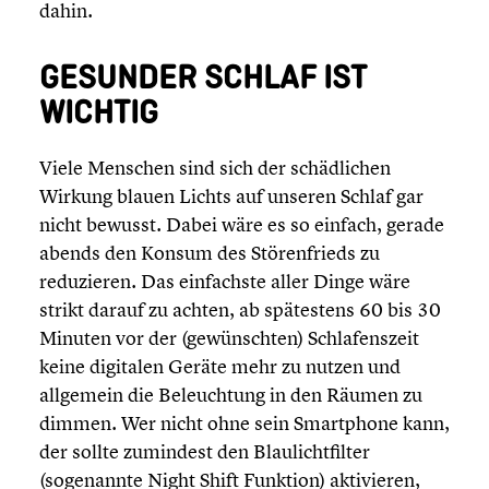
dahin.
GESUNDER SCHLAF IST
WICHTIG
Viele Menschen sind sich der schäd­li­chen
Wirkung blauen Lichts auf unseren Schlaf gar
nicht bewusst. Dabei wäre es so einfach, gerade
abends den Konsum des Stören­frieds zu
reduzie­ren. Das einfachste aller Dinge wäre
strikt darauf zu achten, ab spätes­tens 60 bis 30
Minuten vor der (gewünsch­ten) Schla­fens­zeit
keine digitalen Geräte mehr zu nutzen und
allgemein die Beleuch­tung in den Räumen zu
dimmen. Wer nicht ohne sein Smart­phone kann,
der sollte zumindest den Blaulicht­fil­ter
(sogenannte Night Shift Funktion) aktivie­ren,