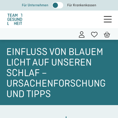
Zum
Für Unternehmen
Für Krankenkassen
Inhalt
springen
EINFLUSS VON BLAUEM
LICHT AUF UNSEREN
SCHLAF –
URSACHENFORSCHUNG
UND TIPPS