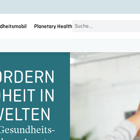
Search
dheitsmobil
Planetary Health
...
ÖRDERN
HEIT IN
WELTEN
r Gesundheits­