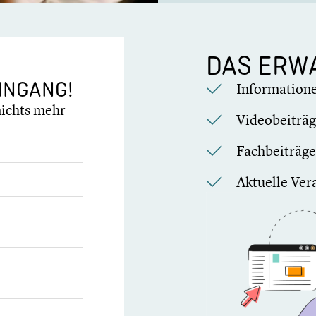
DAS ERWA
IN­GANG!
Infor­ma­tio
nichts mehr
Video­bei­trä
Fachbei­träge 
Aktuelle Vera