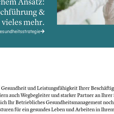
­chem Ansatz:
ch­füh­rung &
vieles mehr.
sund­heits­stra­te­gie
sund­heit und Leistungs­fä­hig­keit Ihrer Beschäf­tig
dern auch Wegbe­glei­ter und starker Partner an Ihrer
sich Ihr Betrieb­li­ches Gesundheits­management noch 
uk­tu­ren für ein gesundes Leben und Arbeiten in Ihre