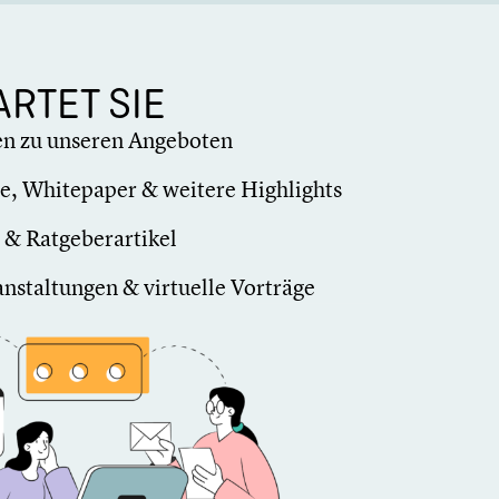
RTET SIE
­nen zu unseren Angeboten
ge, White­pa­per & weitere Highlights
& Ratge­ber­ar­ti­kel
n­stal­tun­gen & virtuelle Vorträge