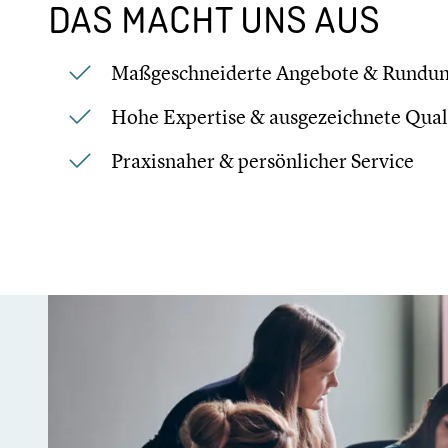
DAS MACHT UNS AUS
Maßge­schnei­derte Angebote & Rundu
Hohe Expertise & ausge­zeich­nete Qual
Praxis­na­her & persön­li­cher Service