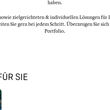
haben.
owie zielge­rich­te­ten & indivi­du­el­len Lösungen für 
eiten Sie gern bei jedem Schritt. Überzeu­gen Sie sich 
Portfolio.
ÜR SIE