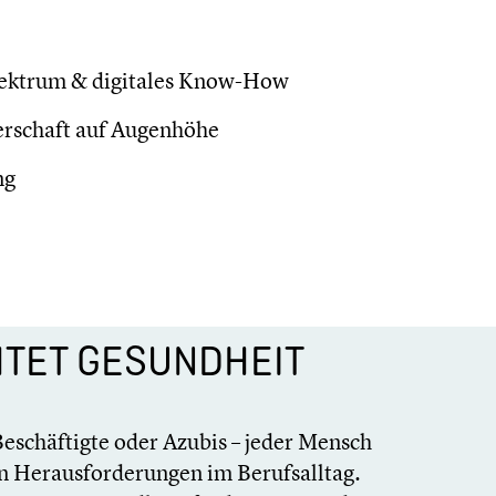
pek­trum & digitales Know-How
er­schaft auf Augenhöhe
ng
H­TET GESUND­HEIT
eschäf­tigte oder Azubis – jeder Mensch
 Heraus­for­de­run­gen im Berufs­all­tag.