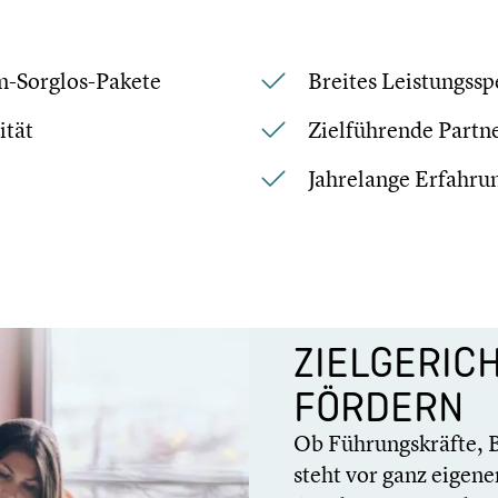
m-Sorglos-Pakete
Breites Leistungs­s
ität
Zielfüh­rende Partn
Jahre­lange Erfahru
ZIELGE­RIC
FÖRDERN
Ob Führungs­kräfte, B
steht vor ganz eigenen