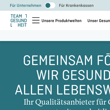
Zum
Für Unternehmen
Für Krankenkassen
Inhalt
springen
Unsere Produktwelten
Unser Gesun
GEMEINSAM F
WIR GESUND
ALLEN LEBENS
Ihr Quali­täts­an­bie­ter fü