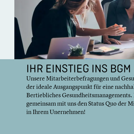
IHR EINSTIEG INS BGM
Unsere Mitar­bei­ter­be­fra­gun­gen und Gesu
der ideale Ausgangs­punkt für eine nachhal­
Bertieb­li­ches Gesund­heits­ma­nage­ments
gemeinsam mit uns den Status Quo der Mitar
in Ihrem Unerneh­men!