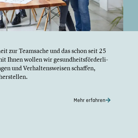
it zur Teamsache und das schon seit 25
 Ihnen wollen wir gesund­heits­för­der­li­
­gen und Verhal­tens­wei­sen schaffen,
er­stel­len.
Mehr erfahren