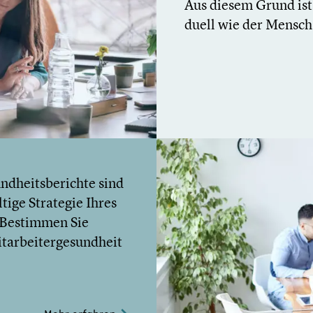
Aus diesem Grund ist
du­ell wie der Mensch
nd­heits­be­richte sind
tige Strategie Ihres
. Bestimmen Sie
­bei­ter­ge­sund­heit